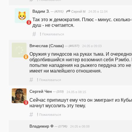
Вадим З.
— (4201)
24.05 в 11:04
Сергей М
Так это ж демократия. Плюс - минус. сколько-т
душ - не считается.
#
!
Пожаловаться
Вячеслав (Слава)
— (46157)
24.05 в 09:03
Оружия у пиндосов на руках тьма. И очередной
обдолбившийся ниггер возомнил себя Рэмбо. К
попытке нападения на рыжего пердуна это не 
имеет ни малейшего отношения.
#
!
Пожаловаться
Сергей Чен
— (103)
24.05 в 08:15
Сейчас припишут ему что он эмигрант из Кубы 
начнут мусолить эту тему.
#
!
Пожаловаться
Владимир Ф
— (1736)
24.05 в 08:08