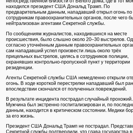
непосредственной близости от Белого дома, где в тот мо
находился президент США Дональд Трамп. По
предварительным данным, нападавший открыл огонь по
сотрудникам правоохранительных органов, после чего б
нейтрализован агентами Секретной службы.
По сообщениям журналистов, находившихся на месте
происшествия, было слышно около 20–30 выстрелов. Од
согласно уточнённым данным правоохранительных орга
сам нападавший успел произвести лишь около трёх
прицельных выстрелов, целясь в сотрудников полиции,
охранявших контрольно-пропускной пункт у территории
резиденции.
Агенты Секретной службы США немедленно открыли от
огонь. В ходе короткой перестрелки нападавший был ран
впоследствии скончался от полученных повреждений.
В результате инцидента пострадал случайный прохожий.
Мужчина был экстренно госпитализирован и, по послед
данным, находится в критическом состоянии. Медики бо
за его жизнь.
Президент США Дональд Трамп не пострадал. Представ
Секретной службы подтвердили, что глава государства в