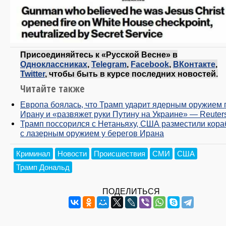
Присоединяйтесь к «Русской Весне» в
Одноклассниках
,
Telegram
,
Facebook
,
ВКонтакте
,
Twitter
, чтобы быть в курсе последних новостей.
Читайте также
Европа боялась, что Трамп ударит ядерным оружием 
Ирану и «развяжет руки Путину на Украине» — Reuter
Трамп поссорился с Нетаньяху, США разместили кора
с лазерным оружием у берегов Ирана
Криминал
Новости
Происшествия
СМИ
США
Трамп Дональд
ПОДЕЛИТЬСЯ