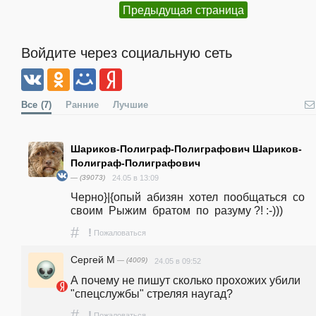
Предыдущая страница
Войдите через социальную сеть
Все
(7)
Ранние
Лучшие
Шариков-Полиграф-Полиграфович Шариков-
Полиграф-Полиграфович
— (39073)
24.05 в 13:09
Черно}|{опый  абизян  хотел  пообщаться  со  
своим  Рыжим  братом  по  разуму ?! :-)))
#
!
Пожаловаться
Сергей М
— (4009)
24.05 в 09:52
А почему не пишут сколько прохожих убили 
"спецслужбы" стреляя наугад?
#
!
Пожаловаться