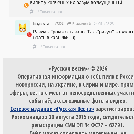
Кипит у копчёных их разум возмущённый....
#
!
Пожаловаться
Вадим З.
— (4201)
24.05 в 08:23
Владимир Ф
Разум - Громко сказано. Так -"разум", - нужно 
брать в кавычки...))
#
!
Пожаловаться
«Русская весна» © 2026
Оперативная информация о событиях в Росси
Новороссии, на Украине, в Сирии и мире, пря
эфиры, вести с мест от непосредственных участ
событий, эксклюзивные фото и видео.
Сетевое издание «Русская Весна»
зарегистрирова
Роскомнадзор 20 августа 2015 года, свидетельст
регистрации СМИ ЭЛ № ФС77 – 62791.
Сайт может содержать материалы, не