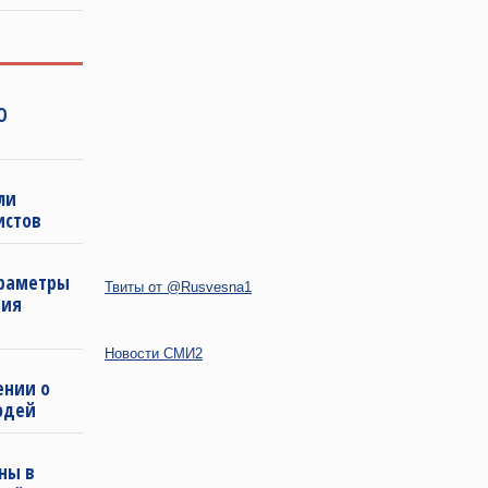
О
ли
истов
араметры
Твиты от @Rusvesna1
ния
Новости СМИ2
ении о
юдей
ны в