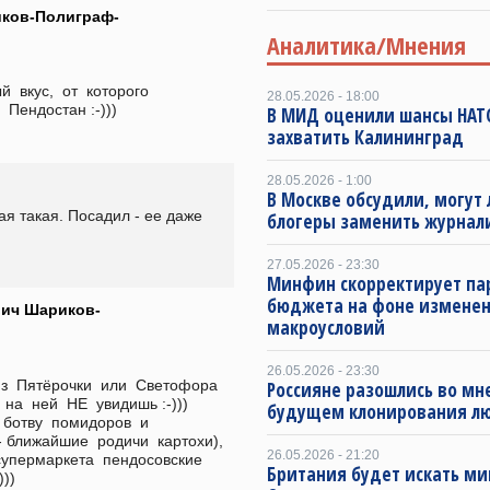
ков-Полиграф-
Аналитика/Мнения
вкус,  от  которого  
28.05.2026 - 18:00
  Пендостан :-)))
В МИД оценили шансы НАТ
захватить Калининград
28.05.2026 - 1:00
В Москве обсудили, могут 
я такая. Посадил - ее даже 
блогеры заменить журнал
27.05.2026 - 23:30
Минфин скорректирует п
бюджета на фоне измене
ич Шариков-
макроусловий
26.05.2026 - 23:30
з  Пятёрочки  или  Светофора  
Россияне разошлись во мн
а  ней  НЕ  увидишь :-)))    
будущем клонирования л
ботву  помидоров  и  
 ближайшие  родичи  картохи),  
26.05.2026 - 21:20
 супермаркета  пендосовские  
Британия будет искать ми
)))