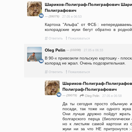
Шариков-Полиграф-Полиграфович Шари
Полиграфович
— (39079)
27.05 в 06:53
Картоха  "Альфа"  от  ФСБ :  непередаваемый  
колорадские  жуки  бегут  обратно  в  родной
#
!
Ответить
Пожаловаться
Oleg Pelin
— (10208)
27.05 в 06:33
В 90-х привозили польскую картошку - плоска
колорад не жрал. Очень подозрительная. 
#
!
Ответить
Пожаловаться
Шариков-Полиграф-Полиграфов
Полиграф-Полиграфович
— (39079)
27.05 в 06:58
Oleg Pelin
Да  ты  сегодня  просто  обычную  и
посади,  так  тоже  ни  одного  жука  н
Они  лучше  дружно  пойдут  жрать  
болгарского  перца  (биологически -
но  к  листьям  самой  картохи  из 
жуки  ни  за  что  НЕ  притронутся :-