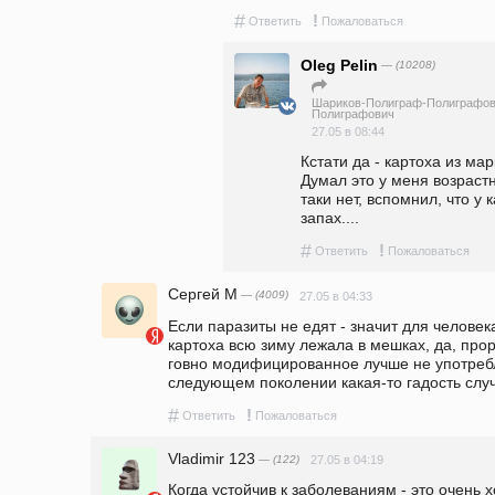
#
!
Ответить
Пожаловаться
Oleg Pelin
— (10208)
Шариков-Полиграф-Полиграфов
Полиграфович
27.05 в 08:44
Кстати да - картоха из мар
Думал это у меня возрастно
таки нет, вспомнил, что у к
запах.... 
#
!
Ответить
Пожаловаться
Сергей М
— (4009)
27.05 в 04:33
Если паразиты не едят - значит для человек
картоха всю зиму лежала в мешках, да, прор
говно модифицированное лучше не употреблят
следующем поколении какая-то гадость случ
#
!
Ответить
Пожаловаться
Vladimir 123
— (122)
27.05 в 04:19
Когда устойчив к заболеваниям - это очень 