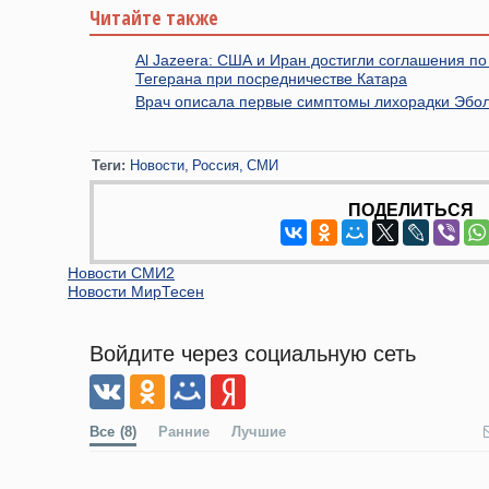
Читайте также
Al Jazeera: США и Иран достигли соглашения п
Тегерана при посредничестве Катара
Врач описала первые симптомы лихорадки Эбо
Теги:
Новости
Россия
СМИ
ПОДЕЛИТЬСЯ
Новости СМИ2
Новости МирТесен
Войдите через социальную сеть
Все
(8)
Ранние
Лучшие