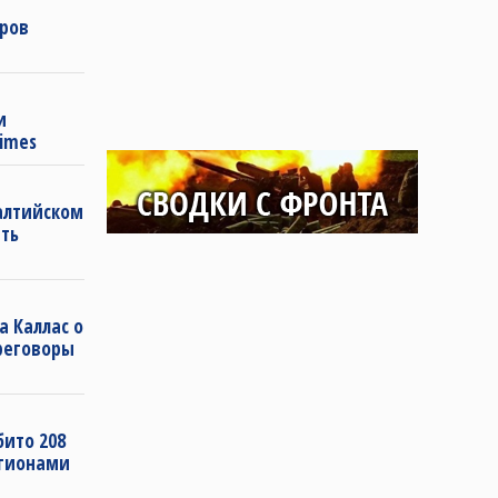
аров
и
Times
Балтийском
ть
а Каллас о
ереговоры
бито 208
егионами