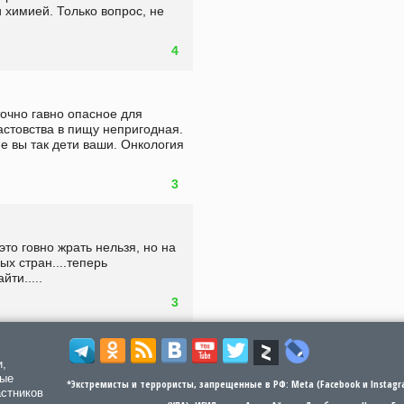
химией. Только вопрос, не 
4
очно гавно опасное для 
астовства в пищу непригодная. 
е вы так дети ваши. Онкология 
3
это говно жрать нельзя, но на 
х стран....теперь 
ти.....
3
и,
мые
*Экстремисты и террористы, запрещенные в РФ: Meta (Facebook и Instagra
астников