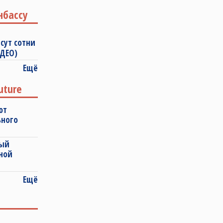
нбассу
сут сотни
ИДЕО)
Ещё
uture
ют
ьного
ный
ной
Ещё