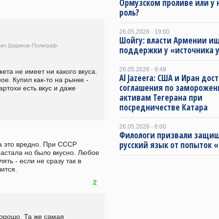
Ормузском проливе или у 
роль?
26.05.2026 - 19:00
Шойгу: власти Армении и
ич Шариков-Полиграф-
поддержки у «источника 
26.05.2026 - 9:49
кета не имеет ни какого вкуса. 
Al Jazeera: США и Иран дос
е. Купил как-то на рынке - 
соглашения по замороже
артохи есть вкус и даже 
активам Тегерана при
посредничестве Катара
26.05.2026 - 6:00
Филологи призвали защи
русский язык от попыток 
а это вредно. При СССР 
астала но было вкусно. Любое 
ь - если не сразу так в 
ится.
2
хорошо. Та же самая 