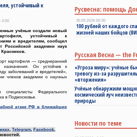
еля, устойчивый к
Русвесна: помощь До
30.05.2026 00:30
- 4:00
100 рублей от каждого спа
венные учёные создали новый
жизней наших бойцов (В
артофеля, устойчивый к
аниям и вредителям, сообщил
нт Российской академии наук
 Красников.
Русская Весна — the F
орт картофеля — среднеранний
о назначения. Он устойчив к
«Угроза миру»: учёные бь
яду заболеваний и вредителей»,
тревогу из-за разрушител
ии членов академии о научных
«вторжения»
Учёные обнаружили мощ
 специалисты Федерального
космический луч неизвест
ха в Подмосковье.
природы
табной атаке РФ в ближайшие
Новости по теме
иках
,
Telegram
,
Facebook
,
новостей.