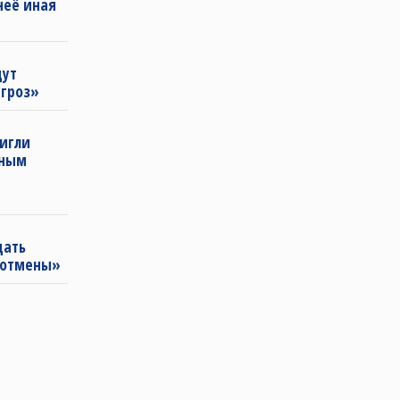
неё иная
щут
угроз»
тигли
нным
щать
«отмены»