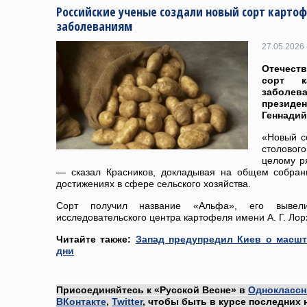
Российские ученые создали новый сорт картоф
заболеваниям
27.05.2026 
Отечест
сорт к
заболев
президе
Геннадий
«Новый с
столовог
целому р
— сказал Красников, докладывая на общем собран
достижениях в сфере сельского хозяйства.
Сорт получил название «Альфа», его вывели
исследовательского центра картофеля имени А. Г. Лор
Читайте также:
Запад предупредил Киев о масш
дни
Присоединяйтесь к «Русской Весне» в
Одноклассн
ВКонтакте
,
Twitter
, чтобы быть в курсе последних 