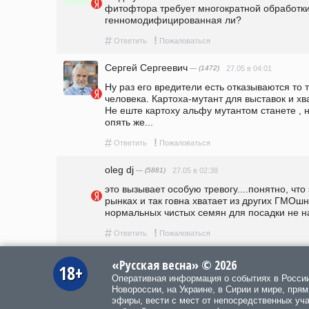
фитофтора требует многократной обработки 
генномодифицированная ли?
#
!
Ответить
Пожаловаться
Сергей Сергеевич
— (1472)
27.05 в 04:01
Ну раз его вредители есть отказываются то т
человека. Картоха-мутант для выставок и хв
Не еште картоху альфу мутантом станете , н
опять же...
#
!
Ответить
Пожаловаться
oleg dj
— (5881)
27.05 в 02:38
это вызывает особую тревогу....понятно, что 
рынках и так говна хватает из других ГМОшны
нормальных чистых семян для посадки не най
#
!
Ответить
Пожаловаться
«Русская весна» © 2026
18+
Оперативная информация о событиях в Росси
Новороссии, на Украине, в Сирии и мире, пря
эфиры, вести с мест от непосредственных уч