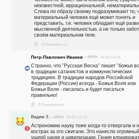
неизвестной, иррациональной, нематериальн
Слова по образу своему подразумевают то, ч
материальный человек ещё может понять и 
представить, т.е. человек обладает ещё разви
мысленной деятельностью, а не только забото
своём материальном теле.
#
!
Пожаловаться
Петр-Павлович Иванов
— (6930)
26.05 в 21:31
Странно, что "Русская Весна" пишет "божья во
в традиции сатанистов и коммунистических 
традициях. В традиции народов Российской 
Федерации (России) всегда - Божья Воля или 
Божья Воля - писалась и будет писаться 
правильно!
#
!
Пожаловаться
Вадим З.
— (4201)
26.05 в 21:18
Астрономию науку тоже когда-то отвергали и н
кострах за это сжигали. Это нанесло огромный
ущерб науке и цивилизации. Гения клонироват