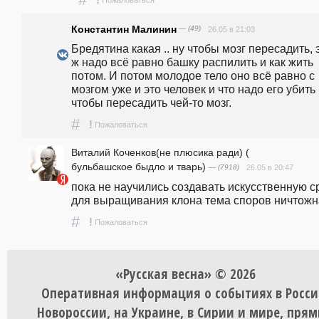
!
Пожаловаться
Константин Малинин
— (49)
26.05 в 21:03
Бредятина какая .. ну чтобы мозг пересадить, э
ж надо всё равно башку распилить и как жить 
потом. И потом молодое тело оно всё равно с 
мозгом уже и это человек и что надо его убить 
чтобы пересадить чей-то мозг. 
#
!
Пожаловаться
Виталий Коченков(не плюсика ради) (
бульбашское быдло и тварь)
— (7918)
26.05 в 20:47
пока не научились создавать искусственную ср
для выращивания клона тема споров ничтожна.
#
!
Пожаловаться
«Русская весна» © 2026
Оперативная информация о событиях в Росси
Новороссии, на Украине, в Сирии и мире, пря