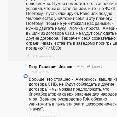
невозможно. Нужно поместить его в аналогич
условия, чтобы он стал гением, и то - не Факт! 
Поэтому - пусть клонируют. Рано или поздно 
Человечество уничтожит себя и эту планету. 
Поэтому, чтобы не уничтожили нас раньше, - 
нужно двигать науку.   Логика - проста!  Амери
вышли из договора СНВ, не будут соблюдать и
другие договора.  Так зачем себя сознательно 
ограничивать и ставить в заведомо проигрыш
позицию? (ИМХО)
#
!
Пожаловаться
Петр-Павлович Иванов
— (6930)
Вадим З.
26.05 в 21:36
Вообще, это страшно - "Америкосы вышли из
договора СНВ, не будут соблюдать и другие 
договора" - мы можем предположить, что 
биолаборатории сверх опасные для народов 
мiра. Военное руководство Р.Ф. обязано 
уничтожить в пыль эти очаги шизофреническо
"науки". 
#