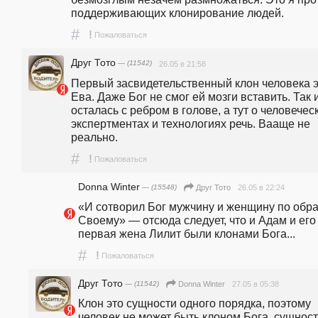
поддерживающих клонирование людей.
#
!
Пожаловаться
Друг Тото
— (11542)
26.05 в 21:58
Первый засвидетельственный клон человека э
Ева. Даже Бог не смог ей мозги вставить. Так и
осталась с ребром в голове, а тут о человеческ
экспертментах и технологиях речь. Вааще не 
реально.
#
!
Пожаловаться
Donna Winter
— (15548)
26.05 в 22:24
Друг Тото
«И сотворил Бог мужчину и женщину по образ
Своему» — отсюда следует, что и Адам и его 
первая жена Лилит были клонами Бога...
#
!
Пожаловаться
Друг Тото
— (11542)
27.05 в 05:38
Donna Winter
Клон это сущности одного порядка, поэтому 
человек не может быть клоном Бога, сущност