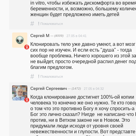
in vitro, чтобы избежать дискомфорта во время
беременности, и, возможно, большему количес
женщин будет предложено иметь детей 
#
!
Пожаловаться
Сергей М
— (4009)
27.05 в 04:41
Клонировать тело уже давно умеют, а вот мозг 
сих пор не изучен. И если есть "душа" - тогда 
вообще проблема. Ничего хорошего из этой за
не выйдет, просто очередной распил денег под
благим предлогом.
#
!
Пожаловаться
Сергей Сергеевич
— (1472)
27.05 в 04:32
Когда клонирование достигнет 100%-ой копии 
человека то конечно же оно нужно. Те кто гово
о том что это противно Богу я хочу спросить-а 
Бог это лично сказал? Нигде  не написано что 
против, ни в Ветхом законе ни в Новом. Это 
придумали люди исходя от уровня своей 
невежественности и глупости. Вот представте 