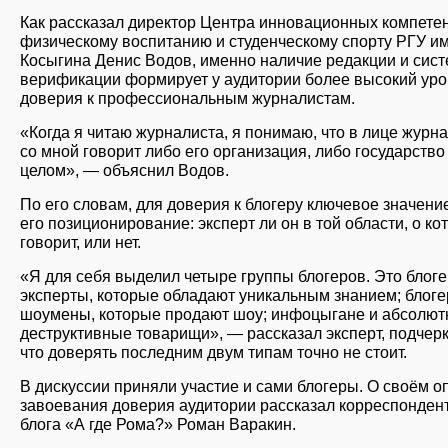
Как рассказал директор Центра инновационных компете
физическому воспитанию и студенческому спорту РГУ им.
Косыгина Денис Водов, именно наличие редакции и сис
верификации формирует у аудитории более высокий ур
доверия к профессиональным журналистам.
«Когда я читаю журналиста, я понимаю, что в лице журн
со мной говорит либо его организация, либо государство
целом», — объяснил Водов.
По его словам, для доверия к блогеру ключевое значени
его позиционирование: эксперт ли он в той области, о ко
говорит, или нет.
«Я для себя выделил четыре группы блогеров. Это блог
эксперты, которые обладают уникальным знанием; блоге
шоумены, которые продают шоу; инфоцыгане и абсолют
деструктивные товарищи», — рассказал эксперт, подчерк
что доверять последним двум типам точно не стоит.
В дискуссии приняли участие и сами блогеры. О своём о
завоевания доверия аудитории рассказал корреспондент
блога «А где Рома?» Роман Варакин.