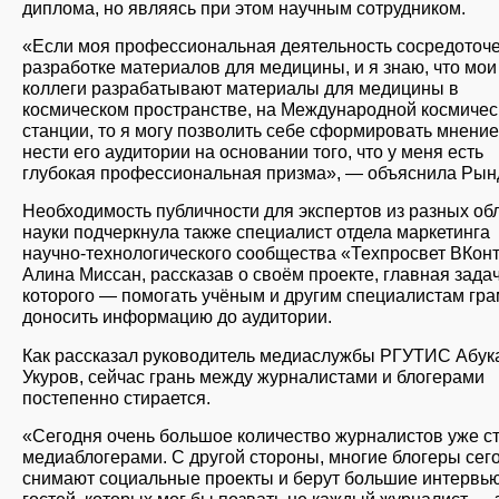
диплома, но являясь при этом научным сотрудником.
«Если моя профессиональная деятельность сосредоточ
разработке материалов для медицины, и я знаю, что мои
коллеги разрабатывают материалы для медицины в
космическом пространстве, на Международной космичес
станции, то я могу позволить себе сформировать мнение
нести его аудитории на основании того, что у меня есть
глубокая профессиональная призма», — объяснила Рын
Необходимость публичности для экспертов из разных об
науки подчеркнула также специалист отдела маркетинга
научно-технологического сообщества «Техпросвет ВКон
Алина Миссан, рассказав о своём проекте, главная зада
которого — помогать учёным и другим специалистам гр
доносить информацию до аудитории.
Как рассказал руководитель медиаслужбы РГУТИС Абук
Укуров, сейчас грань между журналистами и блогерами
постепенно стирается.
«Сегодня очень большое количество журналистов уже с
медиаблогерами. С другой стороны, многие блогеры сег
снимают социальные проекты и берут большие интервью
гостей, которых мог бы позвать не каждый журналист — 