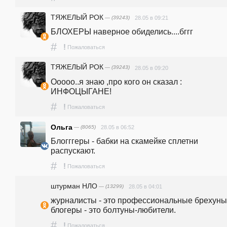
ТЯЖЕЛЫЙ РОК
— (39243)
28.05 в 09:21
БЛОХЕРЫ наверное обиделись....бггг
#
!
Пожаловаться
ТЯЖЕЛЫЙ РОК
— (39243)
28.05 в 09:20
Ооооо..я знаю ,про кого он сказал : 
ИНФОЦЫГАНЕ!
#
!
Пожаловаться
Ольга
— (8065)
28.05 в 06:52
Блогггеры - бабки на скамейке сплетни 
распускают.
#
!
Пожаловаться
штурман НЛО
— (13299)
28.05 в 04:01
журналисты - это профессиональные брехуны,
блогеры - это болтуны-любители.
#
!
Пожаловаться