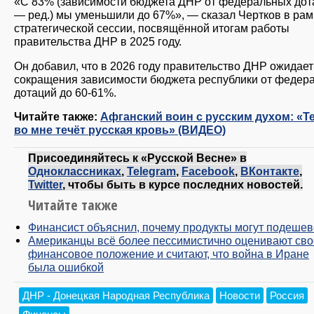
«С 83% (зависимости бюджета ДНР от федеральных дот
— ред.) мы уменьшили до 67%», — сказал Чертков в рам
стратегической сессии, посвящённой итогам работы
правительства ДНР в 2025 году.
Он добавил, что в 2026 году правительство ДНР ожидает
сокращения зависимости бюджета республики от федер
дотаций до 60-61%.
Читайте также:
Афганский воин с русским духом: «Т
во мне течёт русская кровь» (ВИДЕО)
Присоединяйтесь к «Русской Весне» в
Одноклассниках
,
Telegram
,
Facebook
,
ВКонтакте
,
Twitter
, чтобы быть в курсе последних новостей.
Читайте также
Финансист объяснил, почему продукты могут подешев
Американцы всё более пессимистично оценивают сво
финансовое положение и считают, что война в Иране
была ошибкой
ДНР - Донецкая Народная Республика
Новости
Россия