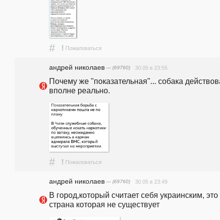
#
!
Пожаловаться
андpeй николаев
— (69760)
30.05 в 23:55
Почему же "показательная"... собака действов
вполне реально.
#
!
Пожаловаться
андpeй николаев
— (69760)
30.05 в 23:49
В город,который считает себя украинским, это 
страна которая не существует