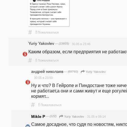
#
!
Пожаловаться
Yuriy Yakovlev
— (15605)
30.05 в 23:46
Каким образом, если предприятия не работаю
#
!
Пожаловаться
андpeй николаев
— (69760)
Yuriy Yakovlev
30.05 в 23:50
Ну и что? В Гейропе и Пиндостане тоже ничег
не работает,а они и сами живут и еще рогулей
кормят...
#
!
Пожаловаться
Mikle P
— (122)
31.05 в 06:14
Yuriy Yakovlev
Самое досадное, что судя по новостям, никто 