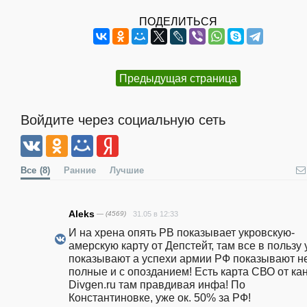
ПОДЕЛИТЬСЯ
Предыдущая страница
Войдите через социальную сеть
Все
(8)
Ранние
Лучшие
Aleks
— (4569)
31.05 в 12:33
И на хрена опять РВ показывает укровскую-
амерскую карту от Депстейт, там все в пользу 
показывают а успехи армии РФ показывают не
полные и с опозданием! Есть карта СВО от кан
Divgen.ru там правдивая инфа! По 
Константиновке, уже ок. 50% за РФ!