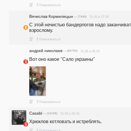
#
!
Пожаловаться
Вячеслав Кормилицын
— (7444)
31.05 в 07:55
С этой нечистью бандерлогов надо заканчивать
взрослому.
#
!
Пожаловаться
андpeй николаев
— (69795)
31.05 в 05:55
Вот оно какое "Сало украины"
#
!
Пожаловаться
Casabl
— (19196)
31.05 в 05:46
Хрюклов котловать и истреблять.
#
!
Пожаловаться