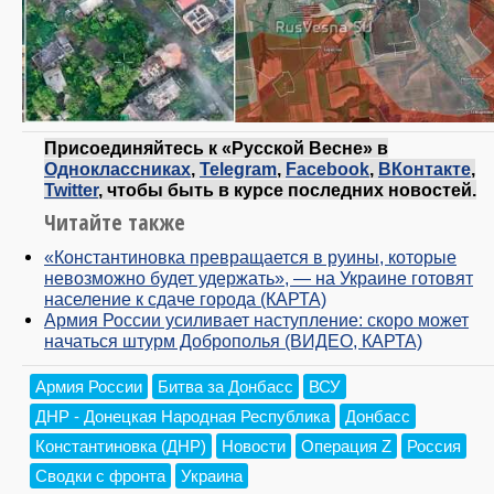
Присоединяйтесь к «Русской Весне» в
Одноклассниках
,
Telegram
,
Facebook
,
ВКонтакте
,
Twitter
, чтобы быть в курсе последних новостей.
Читайте также
«Константиновка превращается в руины, которые
невозможно будет удержать», — на Украине готовят
население к сдаче города (КАРТА)
Армия России усиливает наступление: скоро может
начаться штурм Доброполья (ВИДЕО, КАРТА)
Армия России
Битва за Донбасс
ВСУ
ДНР - Донецкая Народная Республика
Донбасс
Константиновка (ДНР)
Новости
Операция Z
Россия
Сводки с фронта
Украина