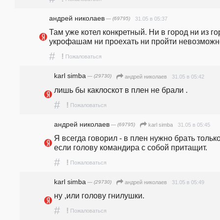
андpeй николаев
— (69795)
31.05 в 05:37
Там уже котел конкретный. Ни в город ни из го
укрофашам ни проехать ни пройти невозможн
#
!
Пожаловаться
karl simba
— (29730)
31.05 в 05:42
андpeй николаев
лишь бы каклоскот в плен не брали .
#
!
Пожаловаться
андpeй николаев
— (69795)
31.05 в 05:45
karl simba
Я всегда говорил - в плен нужно брать только
если голову командира с собой притащит.
#
!
Пожаловаться
karl simba
— (29730)
31.05 в 05:49
андpeй николаев
ну ,или голову гнилушки.
#
!
Пожаловаться