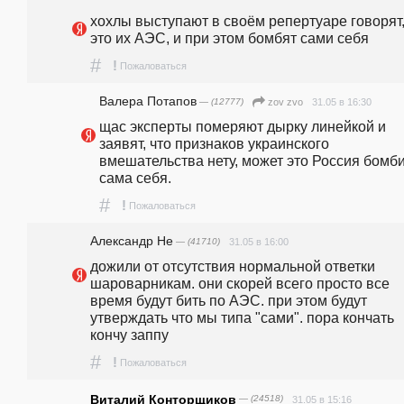
хохлы выступают в своём репертуаре говорят, 
это их АЭС, и при этом бомбят сами себя
#
!
Пожаловаться
Валера Потапов
— (12777)
31.05 в 16:30
zov zvo
щас эксперты померяют дырку линейкой и 
заявят, что признаков украинского 
вмешательства нету, может это Россия бомби
сама себя.
#
!
Пожаловаться
Александр Не
— (41710)
31.05 в 16:00
дожили от отсутствия нормальной ответки 
шароварникам. они скорей всего просто все 
время будут бить по АЭС. при этом будут 
утверждать что мы типа "сами". пора кончать 
кончу заппу
#
!
Пожаловаться
Виталий Конторщиков
— (24518)
31.05 в 15:16