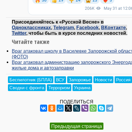
Присоединяйтесь к «Русской Весне» в
Одноклассниках
,
Telegram
,
Facebook
,
ВКонтакте
,
Twitter
, чтобы быть в курсе последних новостей.
Читайте также
Враг атаковал школу в Василевке Запорожской облас
(ФОТО)
Враг атаковал администрацию запорожского Энергод
жилые дома и автозаправки
Беспилотник (БПЛА)
ВСУ
Запорожье
Новости
Россия
Сводки с фронта
Терроризм
Украина
ПОДЕЛИТЬСЯ
Предыдущая страница