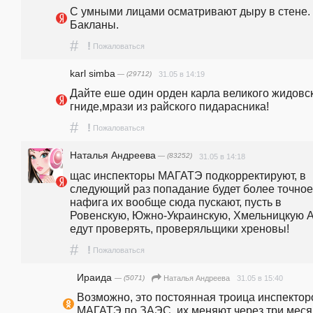
С умными лицами осматривают дыру в стене. 
Бакланы.
#
!
Пожаловаться
karl simba
— (29712)
31.05 в 14:19
Дайте еше один орден карла великого жидовск
гниде,мрази из райского пидарасника!
#
!
Пожаловаться
Наталья Андреева
— (83252)
31.05 в 14:18
щас инспекторы МАГАТЭ подкорректируют, в 
следующий раз попадание будет более точное..
нафига их вообще сюда пускают, пусть в 
Ровенскую, Южно-Украинскую, Хмельницкую 
едут проверять, проверяльщики хреновы!
#
!
Пожаловаться
Ираида
— (5071)
31.05 в 15:40
Наталья Андреева
Возможно, это постоянная троица инспекторо
МАГАТЭ по ЗАЭС, их меняют через три месяц