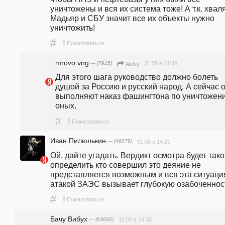
уничтожены и вся их система тоже! А т.к. хваля
Мадьяр и СБУ значит все их объекты нужно 
уничтожить!
#
!
Пожаловаться
mrovo vng
— (7915)
31.05 в 21:38
Aleks
Для этого шага руководство должно болеть 
душой за Россию и русский народ. А сейчас о
выполняют наказ фашингтона по уничтожени
оных.
#
!
Пожаловаться
Иван Пилюлькин
— (48079)
31.05 в 14:31
Ой, дайте угадать. Вердикт осмотра будет такой
определить кто совершил это деяние не 
представляется возможным и вся эта ситуация
атакой ЗАЭС вызывает глубокую озабоченнос
#
!
Пожаловаться
Бачу Вибух
— (63692)
31.05 в 14:30