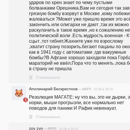
ударов по хрен знает по чему пустыми  
болванками Орешника.Вам не сегодня так завт
грязную бомбу взорвут в Москве ,кому побежит
жаловаться ?Может уже пришло время это всё
закончить или олигархи не дают ,так их можно 
раскулачить в такое время ,но к сожалению нет
политической воли .Есть мудрость военная - Кт
сцыт ,тот гибнет.Жахните уже по взрослому 
,хватит страну позорить.бегают пацаны по око
как в 1941 году с автоматами .где вакуумные 
бомбы?В Афгане хорошо заходили пока Горба
мараторий не ввёл.Пора что то менять ,пока б
в страну не пришла
#
!
Пожаловаться
Аполинарий Бескрестнов
— (3227)
31.05 в 16:15
Резолюция МАГАТЕ: ну что вы, это не дырки, э
норки, мыши прогрызли, все нормально нет 
поводов для паники И Рафик невинауат.
#
!
Пожаловаться
zov zvo
— (8935)
31.05 в 16:11