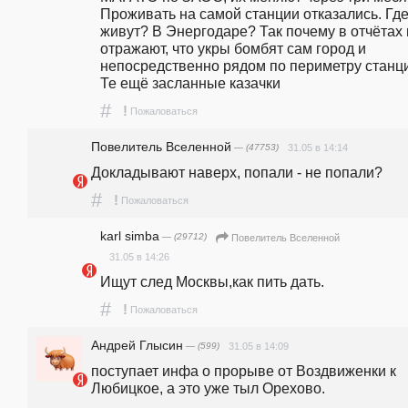
Проживать на самой станции отказались. Где
живут? В Энергодаре? Так почему в отчётах 
отражают, что укры бомбят сам город и 
непосредственно рядом по периметру станци
Те ещё засланные казачки
#
!
Пожаловаться
Повелитель Вселенной
— (47753)
31.05 в 14:14
Докладывают наверх, попали - не попали? 
#
!
Пожаловаться
karl simba
— (29712)
Повелитель Вселенной
31.05 в 14:26
Ищут след Москвы,как пить дать.
#
!
Пожаловаться
Андрей Глысин
— (599)
31.05 в 14:09
поступает инфа о прорыве от Воздвиженки к 
Любицкое, а это уже тыл Орехово.