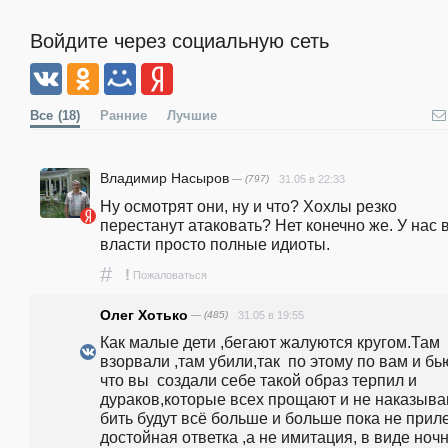
Войдите через социальную сеть
Все
(18)
Ранние
Лучшие
Владимир Насыров
— (797)
31.05 в 22:33
Ну осмотрят они, ну и что? Хохлы резко 
перестанут атаковать? Нет конечно же. У нас в
власти просто полные идиоты.
#
!
Пожаловаться
Олег Хотько
— (485)
31.05 в 19:55
Как малые дети ,бегают жалуются кругом.Там 
взорвали ,там убили,так  по этому по вам и бью
что вы  создали себе такой образ терпил и 
дураков,которые всех прощают и не наказываю
бить будут всё больше и больше пока не приле
достойная ответка ,а не имитация, в виде ночн