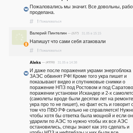
Пожаловались мы значит. Все довольны, работ
проделана.
#
!
Пожаловаться
Валерий Пинтелин
— (127)
31.05 в 15:15
Напишут что сами себя атаковали
#
!
Пожаловаться
Aleks
— (4559)
31.05 в 14:38
И даже после поражения украми энергоблока 
ЗАЭС обвинят РФ! Кроме того укра пишет и 
показывают видео и спутниковые снимки о 
поражение НПЗ под Ростовом и под Саратово
поражении установки Искандер и 2-х самолето
(самолеты вроде были десятки лет на ремонте 
укра про то не пишет), но факт есть и говорит о
том что ПВО РФ сильно не справляется! Нужно
чтобы хотя бы ответка была мощной и если он
ударили по АЭС то нужно чтобы их все АЭС 
остановились, спецы знают как это сделать и 
чтобы НПЗ и нефтебазы у них были все 