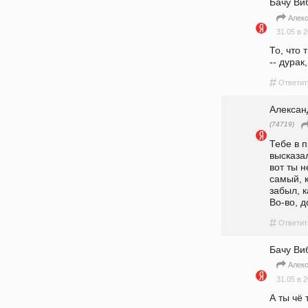
Бачу Ви
Алек
31.05 в 2
То, что 
-- дурак
#
Ответит
Алекса
(74719)
Тебе в 
высказал
вот ты н
самый, к
забыл, к
Во-во, д
#
Ответит
Бачу Ви
Алек
31.05 в 2
А ты чё 