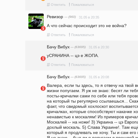
#
!
Ответить
Пожаловаться
Ревизор
— (960)
31.05 в 20:35
А что сейчас происходит это не война?
#
!
Ответить
Пожаловаться
Бачу Вибух
— (63695)
31.05 в 20:30
уСРАНИНА -- цэ е ЖОПА.
#
!
Ответить
Пожаловаться
Бачу Вибух
— (63695)
31.05 в 20:08
Валера, если ты здесь, то я отвечу на твой в
жизни попугаем. Я уж не знаю: бесят ли т
посты-кричалки сами по себе или тебя прово
на который ты регулярно ссылаешься... Скаж
факт, что свидомый хохлоскот воспитывается,
кричалках, которые способствуют накачке хо
ненавистью к москалям! Из примеров кричало
Москалей -- на ножи! 3) Украина -- цэ Европа
дохлый москаль. 5) Слава Украине!. Там ещё
который я продлевать не хочу. Ты и сам его 
Я не знаю -- был ли я попугаем в прошлой жи