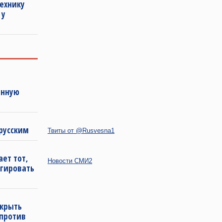
ехнику
 у
енную
русским
Твиты от @Rusvesna1
ет тот,
Новости СМИ2
агировать
ткрыть
 против