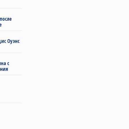
 после
е
дис Оуэнс
на с
ения