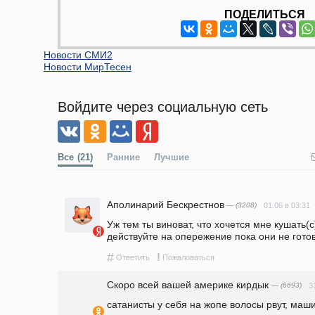
ПОДЕЛИТЬСЯ
Новости СМИ2
Новости МирТесен
Войдите через социальную сеть
Все
(21)
Ранние
Лучшие
Аполинарий Бескрестнов
— (3208)
01.06 в 03:31
Уж тем ты виноват, что хочется мне кушать(
действуйте на опережение пока они не гото
#
!
Ответить
Пожаловаться
Скоро всей вашей америке кирдык
— (6693)
3
сатанисты у себя на жопе волосы рвут, маши