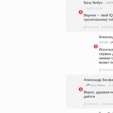
Бачу Вибух
— (6369
31.05 в 20:36
Вернее -- твой IQ
прочитанному тоб
#
!
Ответить
Пожало
Алекса
(74719)
Использу
первые д
закажи 
может по
#
Ответит
Александр Бесф
31.
Бачу Вибух
Верно, дураков н
даётся
#
!
Ответить
Пожало