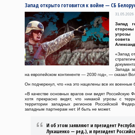
Запад открыто готовится к войне — СБ Белору
31.05.2026 
Запад г
стороны
угрозы 
совета
Алексан
«Запад от
страте
документа
Запада з
на европейском континенте — 2030 год», — сказал Во
Он подчеркнул, что «на это нацелены все их военные
«В качестве основных врагов они видят Российскую Ф
хотя прекрасно видят, что никакой угрозы с терр
территории западных регионов Российской Фед
западным партнерам нет. И быть не может.
И об этом заявляют и президент Республ
Лукашенко — ред.), и президент Россий