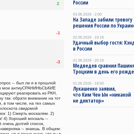
России
2
03.06.2026 - 2:00
На Западе забили тревогу
решения России по Украин
-1
02.06.2026 - 19:19
Удачный выбор гостя: Кэн
в России
01.06.2026 - 20:19
-3
Медведев сравнил Пашиня
Троцким в день его рожд
опрос -- был ли я в прошлой 
01.06.2026 - 18:00
Лукашенко заявил,
ебя мои антиуСРАНИНЬСЬКИЕ 
цируют реагировать из РКН, 
что Ким Чен Ын «никакой
у так: обрати внимание на тот 
не диктатор»
 в том числе, на тех самых 
хлоскота свидомой 
к: 1) Смерть москалям. 2) 
! 4) Хороший москаль -- 
 очень долгий список, 
наверняка -- знаешь. В общем: 
зни, но я точно знаю, что ты в 