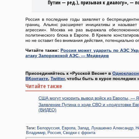
Путин — ред.), призывая к диалогу», — п
Россия в последние годы заявляет о беспрецедентн
границ. Альянс расширяет инициативы и называет
агрессии». Москва не раз выражала обеспокоенно
политического блока в Европе. В Кремле констатиров
но не оставит без внимания действия, потенциально о
Читайте также:
Россия может ударить по АЭС Укр
атаку Запорожской АЭС, — Медведев
Присоединяйтесь к «Русской Весне» в
Одноклассн
ВКонтакте
,
Twitter
, чтобы быть в курсе последних 
Читайте также
США могут ускорить вывод войск из Европы, — R
Заявление Путина о ходе СВО и «подготовке Ев
(ВИДЕО)
Теги:
Белоруссия
Европа
Запад
Лукашенко Александр
Н
Владимир
Россия
Сводки с фронта