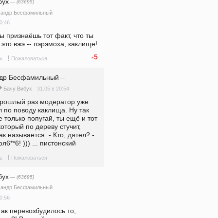
бух
— (63695)
сандр Бесфамильный
0:46
ты признаёшь тот факт, что ты  
, это вжэ -- пэрэмоха, каклище!
-5
!
ь
Пожаловаться
ндр Бесфамильный
—
31.05 в 20:54
Бачу Вибух
прошлый раз модератор уже 
 по поводу каклища. Ну так 
е только попугай, ты ещё и тот 
оторый по дереву стучит, 
ак называется. - Кто, дятел? - 
ол6**6! ))) ... пистонский
!
ь
Пожаловаться
бух
— (63695)
сандр Бесфамильный
0:56
так перевозбудилось то, 