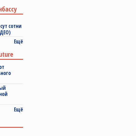
нбассу
сут сотни
ИДЕО)
Ещё
uture
ют
ьного
ный
ной
Ещё