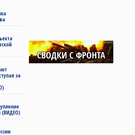
ика
ва
ъекта
вской
ают
ступая за
О)
тупление
и (ВИДЕО)
оссии