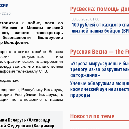
ссии
Русвесна: помощь До
- 22:30
08.06.2026 01:00
отовится к войне, хотя со
100 рублей от каждого спа
 Минска и Москвы никакой
жизней наших бойцов (В
нет, заявил госсекретарь
 безопасности Белоруссии
др Вольфович.
Русская Весна — the F
крыто готовится к войне. Во всех
гических документах или
х стратегического планирования
«Угроза миру»: учёные бь
акладывается, что начало войны
тревогу из-за разрушител
льфович телеканалу СТВ.
«вторжения»
 бюджеты».
Учёные обнаружили мощ
космический луч неизвест
едерацию, Республику Беларусь,
природы
итории Республики Беларусь, с
ерации по отношению к нашим
Новости по теме
ики Беларусь (Александр
ской Федерации (Владимир