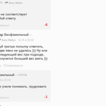
5)
Бачу Вибух
 не соответствует 
ой ответу.
-6
ваться
ндр Бесфамильный
—
31.05 в 20:49
Бачу Вибух
й третью попытку ответить, 
ве явно не удались ))) Ну или 
следующий вес при подходе, 
лучится больший вес взять )))
!
ь
Пожаловаться
амильный
— (74719)
05 в 20:41
е учили понимать, трудновато 
-1
ваться