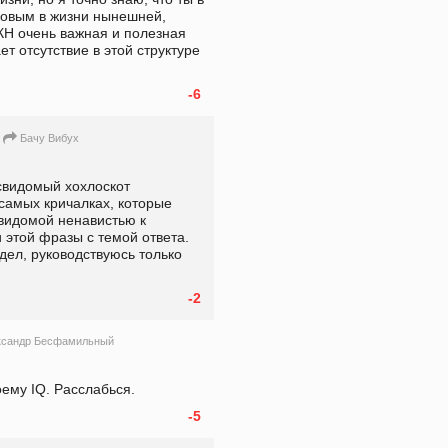
ковым в жизни нынешней, 
КН очень важная и полезная 
т отсутствие в этой структуре 
-6
Бачу Вибух
свидомый хохлоскот 
 самых кричалках, которые 
видомой ненавистью к 
и этой фразы с темой ответа. 
ел, руководствуюсь только 
-2
ксандр Бесфамильный
оему IQ. Расслабься.
-5