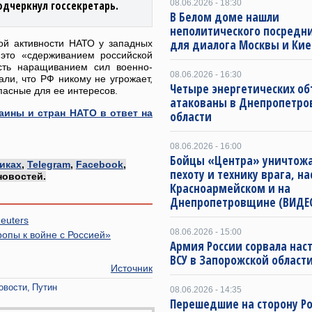
одчеркнул госсекретарь.
08.06.2026 - 18:30
В Белом доме нашли
неполитического посредн
для диалога Москвы и Кие
ой активности НАТО у западных
 это «сдерживанием российской
сть наращиванием сил военно-
08.06.2026 - 16:30
али, что РФ никому не угрожает,
Четыре энергетических об
пасные для ее интересов.
атакованы в Днепропетро
аины и стран НАТО в ответ на
области
08.06.2026 - 16:00
Бойцы «Центра» уничтож
иках
,
Telegram
,
Facebook
,
пехоту и технику врага, на
новостей.
Красноармейском и на
Днепропетровщине (ВИДЕ
euters
08.06.2026 - 15:00
ропы к войне с Россией»
Армия России сорвала нас
ВСУ в Запорожской област
Источник
овости
Путин
08.06.2026 - 14:35
Перешедшие на сторону Р