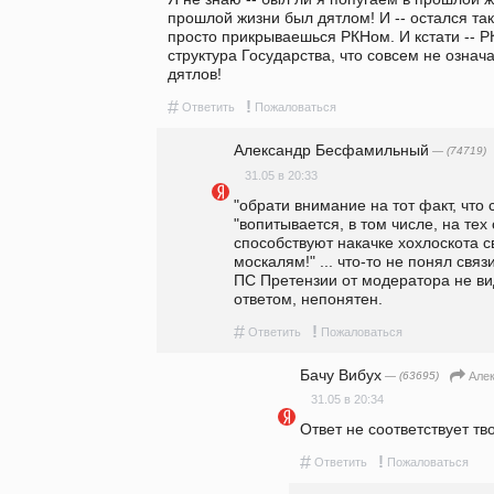
прошлой жизни был дятлом! И -- остался та
просто прикрываешься РКНом. И кстати -- Р
структура Государства, что совсем не означае
дятлов!
#
!
Ответить
Пожаловаться
Александр Бесфамильный
— (74719)
31.05 в 20:33
"обрати внимание на тот факт, что 
"вопитывается, в том числе, на тех
способствуют накачке хохлоскота с
москалям!" ... что-то не понял связ
ПС Претензии от модератора не вид
ответом, непонятен.
#
!
Ответить
Пожаловаться
Бачу Вибух
— (63695)
Але
31.05 в 20:34
Ответ не соответствует тв
#
!
Ответить
Пожаловаться