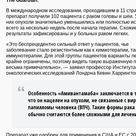
The Guardian.
В международном исследовании, проходившем в 11 стра
препарат получили 102 пациента с раком головы и шеи. 
них опухоли значительно уменьшились или полностью и
всего за несколько недель после начала терапии. Схожи
результаты зафиксированы и у больных раком легких.
«Это беспрецедентно сильный ответ у пациентов, чье
заболевание стало резистентным как к химиотерапии, так
иммунотерапии. Для этой группы пациентов варианты л
крайне ограничены, поэтому видеть такую выраженную 
весьма примечательно», — заявил профессор Института
онкологических исследований Лондона Кевин Харрингто
Особенность «Амивантамаба» заключается в 
что он нацелен на опухоли, не связанные с ви
папилломы человека (ВПЧ). Такие формы рака
обычно считаются более сложными для лечен
Препарат уже одобрен для применения в США и ЕС с 2