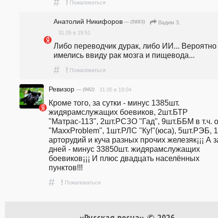
#
!
Пожаловаться
Анатолий Никифоров
— (5883)
Вадим З.
31.05 в 19:51
Либо переводчик дурак, либо ИИ... Вероятно 
имелись ввиду рак мозга и пищевода...
#
!
Пожаловаться
Ревизор
— (982)
31.05 в 19:04
Кроме того, за сутки - минус 1385шт. 
жидярамслужащих боевиков, 2шт.БТР 
"Матрас-113", 2шт.РСЗО "Гад", 9шт.ББМ в т.ч. о
"MaxxProblem", 1шт.РЛС "Ку!"(юса), 5шт.РЭБ, 1
арторудий и куча разных прочих железяк¡¡¡ А за
дней - минус 33850шт. жидярамслужащих 
боевиков¡¡¡ И плюс двадцать населённых 
пунктов!!!
#
!
Пожаловаться
«Русская весна» © 2026