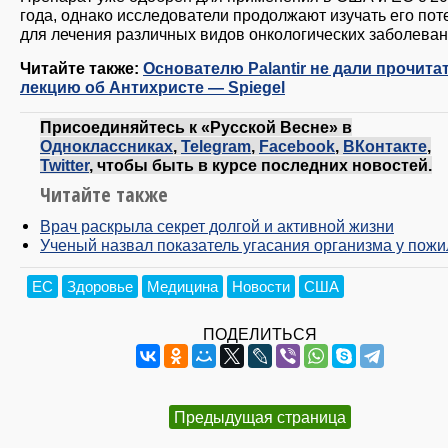
года, однако исследователи продолжают изучать его по
для лечения различных видов онкологических заболеван
Читайте также:
Основателю Palantir не дали прочита
лекцию об Антихристе — Spiegel
Присоединяйтесь к «Русской Весне» в
Одноклассниках
,
Telegram
,
Facebook
,
ВКонтакте
,
Twitter
, чтобы быть в курсе последних новостей.
Читайте также
Врач раскрыла секрет долгой и активной жизни
Ученый назвал показатель угасания организма у пож
ЕС
Здоровье
Медицина
Новости
США
ПОДЕЛИТЬСЯ
Предыдущая страница