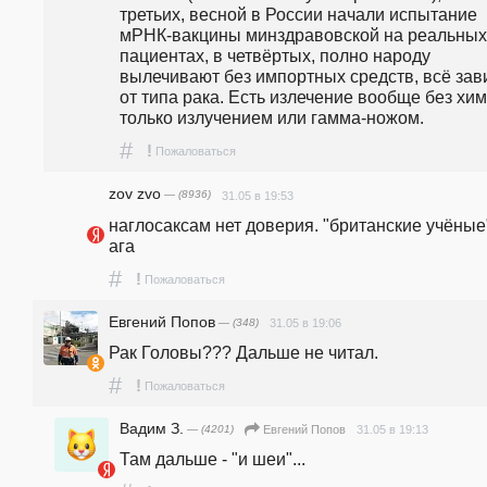
третьих, весной в России начали испытание 
мРНК-вакцины минздравовской на реальных 
пациентах, в четвёртых, полно народу 
вылечивают без импортных средств, всё зави
от типа рака. Есть излечение вообще без хими
только излучением или гамма-ножом.
#
!
Пожаловаться
zov zvo
— (8936)
31.05 в 19:53
наглосаксам нет доверия. "британские учёные"
ага
#
!
Пожаловаться
Евгений Попов
— (348)
31.05 в 19:06
Рак Головы??? Дальше не читал.
#
!
Пожаловаться
Вадим З.
— (4201)
31.05 в 19:13
Евгений Попов
Там дальше - "и шеи"...