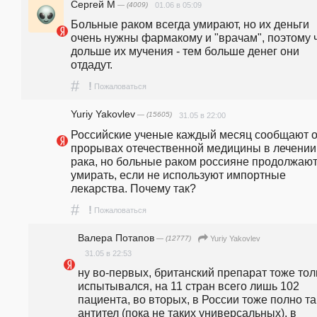
Сергей М
— (4009)
01.06 в 05:09
Больные раком всегда умирают, но их деньги 
очень нужны фармакому и "врачам", поэтому ч
дольше их мучения - тем больше денег они 
отдадут.
#
!
Пожаловаться
Yuriy Yakovlev
— (15605)
31.05 в 22:00
Российские ученые каждый месяц сообщают о
прорывах отечественной медицины в лечении 
рака, но больные раком россияне продолжают
умирать, если не используют импортные 
лекарства. Почему так?
#
!
Пожаловаться
Валера Потапов
— (12777)
Yuriy Yakovlev
31.05 в 22:53
ну во-первых, британский препарат тоже толь
испытывался, на 11 стран всего лишь 102 
пациента, во вторых, в России тоже полно так
антител (пока не таких универсальных), в 