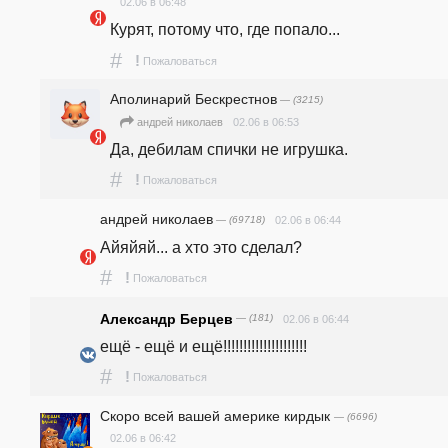
02.06 в 06:48
Курят, потому что, где попало...
#
!
Пожаловаться
Аполинарий Бескрестнов
— (3215)
02.06 в 06:53
андpeй николаев
Да, дебилам спички не игрушка.
#
!
Пожаловаться
андpeй николаев
— (69718)
02.06 в 06:44
Айяйяй... а хто это сделал?
#
!
Пожаловаться
Александр Берцев
— (181)
02.06 в 06:44
ещё - ещё и ещё!!!!!!!!!!!!!!!!!!!!!
#
!
Пожаловаться
Скоро всей вашей америке кирдык
— (6696)
02.06 в 06:42