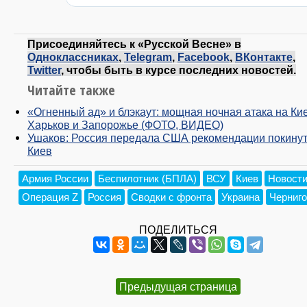
Присоединяйтесь к «Русской Весне» в
Одноклассниках
,
Telegram
,
Facebook
,
ВКонтакте
,
Twitter
, чтобы быть в курсе последних новостей.
Читайте также
«Огненный ад» и блэкаут: мощная ночная атака на Кие
Харьков и Запорожье (ФОТО, ВИДЕО)
Ушаков: Россия передала США рекомендации покину
Киев
Армия России
Беспилотник (БПЛА)
ВСУ
Киев
Новост
Операция Z
Россия
Сводки с фронта
Украина
Черниг
ПОДЕЛИТЬСЯ
Предыдущая страница