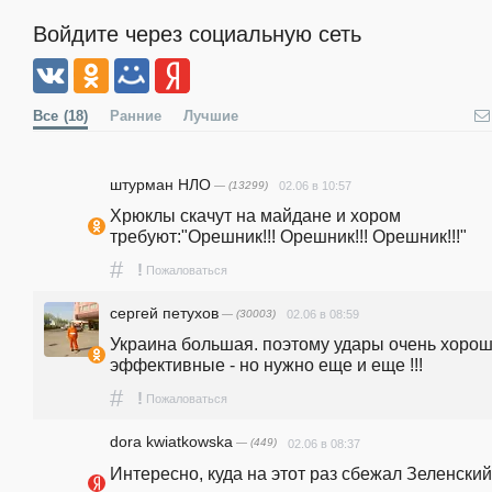
Войдите через социальную сеть
Все
(18)
Ранние
Лучшие
штурман НЛО
— (13299)
02.06 в 10:57
Хрюклы скачут на майдане и хором 
требуют:"Орешник!!! Орешник!!! Орешник!!!"
#
!
Пожаловаться
сергей петухов
— (30003)
02.06 в 08:59
Украина большая. поэтому удары очень хороши
эффективные - но нужно еще и еще !!!
#
!
Пожаловаться
dora kwiatkowska
— (449)
02.06 в 08:37
Интересно, куда на этот раз сбежал Зеленский