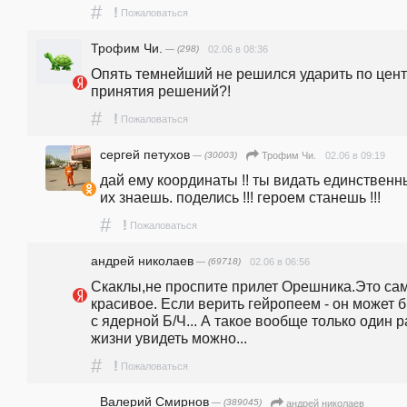
#
!
Пожаловаться
Трофим Чи.
— (298)
02.06 в 08:36
Опять темнейший не решился ударить по цент
принятия решений?!
#
!
Пожаловаться
сергей петухов
— (30003)
02.06 в 09:19
Трофим Чи.
дай ему координаты !! ты видать единственн
их знаешь. поделись !!! героем станешь !!!
#
!
Пожаловаться
андpeй николаев
— (69718)
02.06 в 06:56
Скаклы,не проспите прилет Орешника.Это сам
красивое. Если верить гейропеем - он может б
с ядерной Б/Ч... А такое вообще только один ра
жизни увидеть можно...
#
!
Пожаловаться
Валерий Смирнов
— (389045)
андpeй николаев