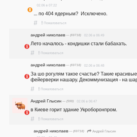
02.06 в 07:22
... по 404 ядерным?  Исключено. 
#
!
Пожаловаться
андpeй николаев
— (69718)
02.06 в 06:49
Лето началось - кондишки стали бабахать.
#
!
Пожаловаться
андpeй николаев
— (69718)
02.06 в 06:48
За шо рогулям такое счастье? Такие красивые 
фейерверки нашару. Декоммунизация - на шару
#
!
Пожаловаться
Андрей Глысин
— (599)
02.06 в 06:47
в Киеве горит здание Укроборонпром.
#
!
Пожаловаться
андpeй николаев
— (69718)
Андрей Глысин