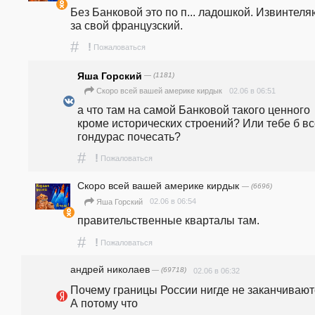
Без Банковой это по п... ладошкой. Извинтеляю
за свой французский.   
#
!
Пожаловаться
Яша Горский
— (1181)
02.06 в 06:51
Скоро всей вашей америке кирдык
а что там на самой Банковой такого ценного 
кроме исторических строений? Или тебе б вс
гондурас почесать?
#
!
Пожаловаться
Скоро всей вашей америке кирдык
— (6696)
02.06 в 06:54
Яша Горский
правительственные кварталы там. 
#
!
Пожаловаться
андpeй николаев
— (69718)
02.06 в 06:32
Почему границы России нигде не заканчивают
А потому что