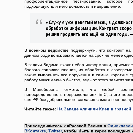
профориентационное тестирование, которое п
подходящую для него должность и направление.
«Служу я уже девятый месяц в должност
обработке информации. Контракт скоро 
решил продлить его ещё на один год», 
В военном ведомстве подчеркнули, что контракт на
данном роде войск заключается на срок не менее одно
В задачи Вадима входит сбор информации, присыла
боевого соприкосновения, их обработка и своеврем
важно выполнять все поручения в самые короткие с
работу максимально быстро, ведь от этого зависят жиз
В Минобороны отметили, что любой военно
непосредственно в подразделениях БпС, а его пере
сил РФ без добровольного согласия самого военнослу
Читайте также:
На Западе уличили Киев в грязной
Присоединяйтесь к «Русской Весне» в
Одноклассн
ВКонтакте
,
Twitter
, чтобы быть в курсе последних 