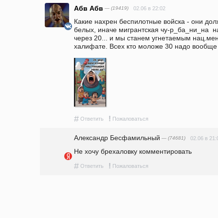
Абв Абв
— (19419)
02.06 в 22:02
Какие нахрен беспилотные войска - они до
белых, иначе мигрантская чу-р_ба_ни_на  н
через 20... и мы станем угнетаемым нац.ме
халифате. Всех кто моложе 30 надо вообще
#
!
Ответить
Пожаловаться
Александр Бесфамильный
— (74681)
02.06 в 21:
Не хочу брехаловку комментировать
#
!
Ответить
Пожаловаться