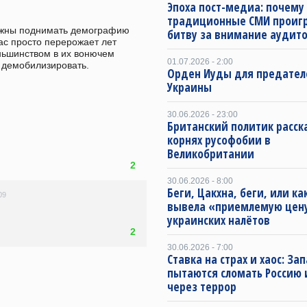
Эпоха пост-медиа: почему
традиционные СМИ проиг
лжны поднимать демографию 
битву за внимание аудит
ас просто перерожает лет 
ньшинством в их вонючем 
01.07.2026 - 2:00
 демобилизировать.
Орден Иуды для предател
Украины
30.06.2026 - 23:00
Британский политик расск
корнях русофобии в
Великобритании
2
30.06.2026 - 8:00
Беги, Цакхна, беги, или ка
09
вывела «приемлемую цен
украинских налётов
2
30.06.2026 - 7:00
Ставка на страх и хаос: За
пытаются сломать Россию 
через террор