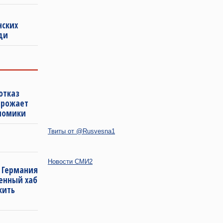
нских
ди
отказ
грожает
номики
Твиты от @Rusvesna1
Новости СМИ2
 Германия
енный хаб
жить