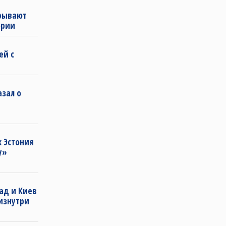
рывают
ории
ей с
азал о
к Эстония
у»
пад и Киев
изнутри