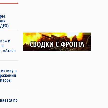
дры
ких
ИДЕО)
нго» и
ны
, «Атлон
гистику в
тражения
визоры
нается по