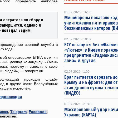
омогло определить наиболее
01.07.2026 - 16:30
Минобороны показало ка
и оператора по сбору и
уничтожения пяти вражес
завершится, однако я
безэкипажных катеров (В
— поведал Вадим.
02.07.2026 - 10:57
ВСУ останутся без «Флами
 прохождение военной службы в
го года.
«Лютых»: в Киеве пораже
предприятия «Радионикс»
емой операторами БПЛА с линии
авиа» и другие
енный доклад командиру. «Очень
роки, поэтому я выполняю свою
ни людей», — говорит он.
02.07.2026 - 1:00
Враг пытается отрезать ло
служащий проходит службу
Крыму и на фронте: для о
вод в другие части Вооружённых
атак дронов нужны тепло
жащего исключён.
(ВИДЕО)
 провокации
01.07.2026 - 21:40
Массированный удар начи
иках
,
Telegram
,
Facebook
,
Украине (КАРТА)
новостей.