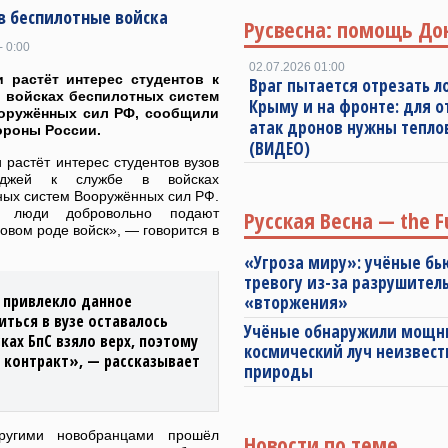
в беспилотные войска
Русвесна: помощь До
- 0:00
02.07.2026 01:00
 растёт интерес студентов к
Враг пытается отрезать л
 войсках беспилотных систем
Крыму и на фронте: для 
ооружённых сил РФ, сообщили
атак дронов нужны тепл
ороны России.
(ВИДЕО)
 растёт интерес студентов вузов
еджей к службе в войсках
ных систем Вооружённых сил РФ.
 люди добровольно подают
Русская Весна — the F
овом роде войск», — говорится в
«Угроза миру»: учёные бь
тревогу из-за разрушител
я привлекло данное
«вторжения»
ться в вузе оставалось
Учёные обнаружили мощ
ках БпС взяло верх, поэтому
космический луч неизвест
 контракт», — рассказывает
природы
ругими новобранцами прошёл
Новости по теме