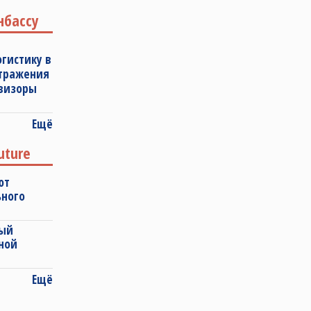
нбассу
огистику в
отражения
овизоры
Ещё
uture
ют
ьного
ный
ной
Ещё