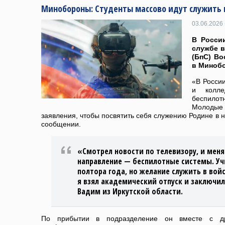
Минобороны: Студенты массово идут служить 
03.06.2026 
В России
службе в
(БпС) В
в Миноб
«В России
и колл
беспилот
Молодые
заявления, чтобы посвятить себя служению Родине в н
сообщении.
«Смотрел новости по телевизору, и мен
направление — беспилотные системы. Учи
полтора года, но желание служить в войс
я взял академический отпуск и заключил
Вадим из Иркутской области.
По прибытии в подразделение он вместе с д