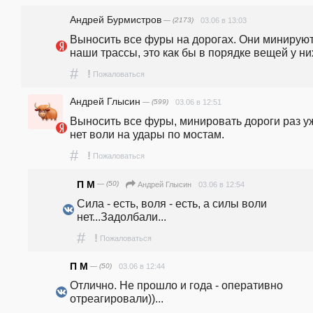
Андрей Бурмистров
— (2173)
03.06 в 13:03
Выносить все фуры на дорогах. Они минируют
наши трассы, это как бы в порядке вещей у них
#
!
Пожаловаться
Андрей Глысин
— (599)
03.06 в 12:51
Выносить все фуры, минировать дороги раз уж
нет воли на удары по мостам. 
#
!
Пожаловаться
П М
— (50)
03.06 в 12:54
Андрей Глысин
Сила - есть, воля - есть, а силы воли 
нет...Задолбали...
#
!
Пожаловаться
П М
— (50)
03.06 в 12:44
Отлично. Не прошло и года - оперативно 
отреагировали))...