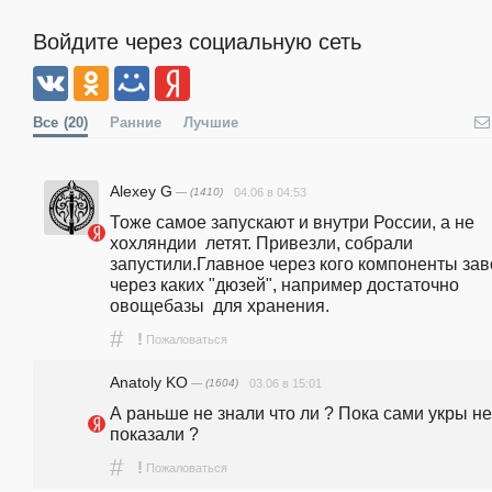
Войдите через социальную сеть
Все
(20)
Ранние
Лучшие
Alexey G
— (1410)
04.06 в 04:53
Тоже самое запускают и внутри России, а не 
хохляндии  летят. Привезли, собрали 
запустили.Главное через кого компоненты заво
через каких "дюзей", например достаточно 
овощебазы  для хранения.
#
!
Пожаловаться
Anatoly KO
— (1604)
03.06 в 15:01
А раньше не знали что ли ? Пока сами укры не 
показали ?
#
!
Пожаловаться