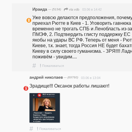
Ираида
— (5134)
03.06 в 14:42
vla vdb
Уже вовсю делаются предположения, почему
приехал Рютте в Киев - 1. Уговорить гавнюка 
временно не трогать СПБ и Ленобласть из-за
ПМЭФ, 2. Подтвердить глисту поддержку ЕС 
якобы на удары ВС РФ. Теперь от меня - Рютт
Киеве, т.к. знает, тогда Россия НЕ будет бахать
Киеву в силу своего гуманизма. - ЗРЯ!!!! Ладн
поживём - увидим....
#
!
Пожаловаться
андpeй николаев
— (69760)
03.06 в 13:04
Зрадище!!! Оксанок работы лишают!
#
!
Пожаловаться