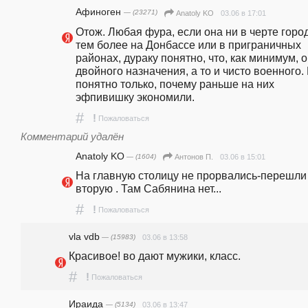
Афиноген
— (23271)
03.06 в 17:01
Anatoly KO
Отож. Любая фура, если она ни в черте город
тем более на Донбассе или в приграничных 
районах, дураку понятно, что, как минимум, о
двойного назначения, а то и чисто военного. 
понятно только, почему раньше на них 
эфпивишку экономили.
#
!
Пожаловаться
Комментарий удалён
Anatoly KO
— (1604)
03.06 в 15:01
Антонов П.
На главную столицу не прорвались-перешли 
вторую . Там Сабянина нет...
#
!
Пожаловаться
vla vdb
— (15983)
03.06 в 13:58
Красивое! во дают мужики, класс.
#
!
Пожаловаться
Ираида
— (5134)
03.06 в 13:47