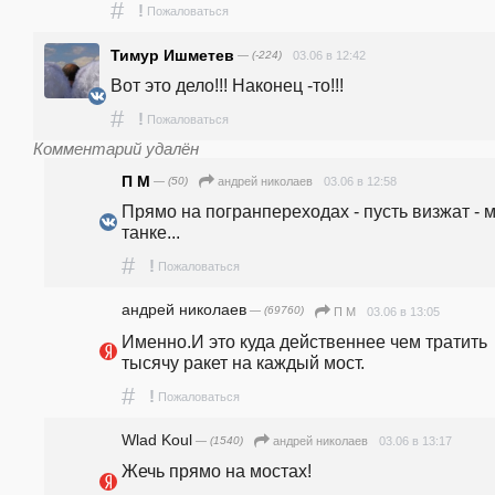
#
!
Пожаловаться
Тимур Ишметев
— (-224)
03.06 в 12:42
Вот это дело!!! Наконец -то!!!
#
!
Пожаловаться
Комментарий удалён
П М
— (50)
03.06 в 12:58
андpeй николаев
Прямо на погранпереходах - пусть визжат - м
танке...
#
!
Пожаловаться
андpeй николаев
— (69760)
03.06 в 13:05
П М
Именно.И это куда действеннее чем тратить 
тысячу ракет на каждый мост.
#
!
Пожаловаться
Wlad Koul
— (1540)
03.06 в 13:17
андpeй николаев
Жечь прямо на мостах!