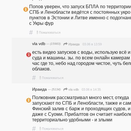
Попов уверен, что запуск БПЛА по территории
СПБ и Ленобласти ведётся с постоянных укро 
пунктов в Эстонии и Литве именно с подогнан
с Укры фур
#
!
Пожаловаться
vla vdb
— (15983)
03.06 в 13:59
Ираида
есть видео запусков с воды, использую всё и 
суда и машины. зы. по всем онлайн камерам с
час где то, небо над городом чистое, чуть бел
облаков. 
#
!
Пожаловаться
Ираида
— (5134)
03.06 в 14:35
vla vdb
Полковник рассматривал много мест, откуда 
запускают по СПБ и Ленобласти, также и сам 
Финский залив с барж и проходящих судов, и 
даже с Суоми. Прибалтов он считает наиболе
территориально удобными - и злыми
#
!
Пожаловаться