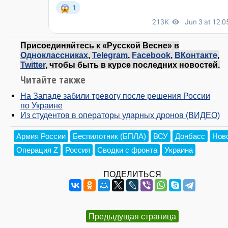
Присоединяйтесь к «Русской Весне» в
Одноклассниках
,
Telegram
,
Facebook
,
ВКонтакте
,
Twitter
, чтобы быть в курсе последних новостей.
Читайте также
На Западе забили тревогу после решения России
по Украине
Из студентов в операторы ударных дронов (ВИДЕО)
Армия России
Беспилотник (БПЛА)
ВСУ
Донбасс
Нов
Операция Z
Россия
Сводки с фронта
Украина
ПОДЕЛИТЬСЯ
Предыдущая страница