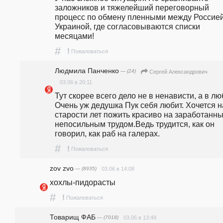
заложников и тяжелейший переговорный 
процесс по обмену пленными между Россией 
Украиной, где согласовываются списки 
месяцами!  
#
!
Пожаловаться
Людмила Панченко
— (24)
Сергей Александрович
03.06 в 20:11
Тут скорее всего дело не в ненависти, а в люб
Очень уж дедушка Пук себя любит. Хочется на
старости лет пожить красиво на заработанны
непосильным трудом.Ведь трудится, как он 
говорил, как раб на галерах. 
#
!
Пожаловаться
zov zvo
— (8935)
03.06 в 14:08
хохлы-пидорасты
#
!
Пожаловаться
Товарищ ФАБ
— (7018)
03.06 в 13:49