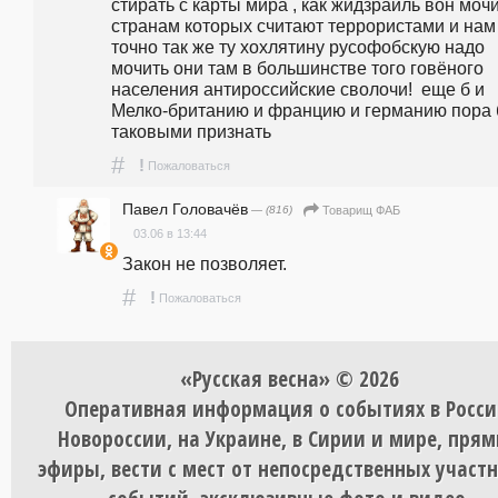
стирать с карты мира , как жидзраиль вон мочит
странам которых считают террористами и нам 
точно так же ту хохлятину русофобскую надо 
мочить они там в большинстве того говёного 
населения антироссийские сволочи!  еще б и 
Мелко-британию и францию и германию пора б
таковыми признать
#
!
Пожаловаться
Павел Головачёв
— (816)
Товарищ ФАБ
03.06 в 13:44
Закон не позволяет.
#
!
Пожаловаться
«Русская весна» © 2026
Оперативная информация о событиях в Росси
Новороссии, на Украине, в Сирии и мире, пря
эфиры, вести с мест от непосредственных участ