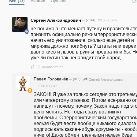
Все
(13)
Ранние
Лучшие
Сергей Александрович
— (7844)
03.06 в 14:40
не понимаю что мешает путину и правительств
признать официально режим террористическим
начать его уничтожение, сколько ещё детей и 
мирняка должно погибнуть ? штаты или евреи 
давно киев и львов в руины превратили бы. Не
уже ли путин так ненавидит свой народ
#
!
Пожаловаться
Павел Головачёв
— (816)
Сергей Александрович
03.06 в 14:47
ЗАКОН! Я уже за только сегодня это третьему
или четвертому отвечаю. Потом все-равно оп
напишут - почему, почему. Закон надо под это
дело менять. Но тогда сразу возникнут 
проблемы. С террористическим государством
нельзя будет вести вообще никакого диалога 
подписывать какие-нибудь документы - вооб
ничего! Даже обмен пленными нельзя будет 