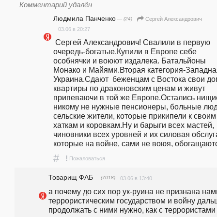
Комментарий удалён
Людмила Панченко
— (24)
Сергей Александрович
03.06 в 20:27
 Сергей Александрович! Свалили в первую 
очередь-богатые.Купили в Европе себе 
особнячки и воюют издалека. Батальйоны 
Монако и Майями.Вторая категория-Западная
Украина.Сдают  беженцам с Востока свои дом
квартиры по драконовским ценам и живут 
припеваючи в той же Европе.Остались нищие
никому не нужные пенсионеры, больные люди
сельские жители, которые прикипели к своим 
хаткам и коровкам.Ну и барыги всех мастей, 
чиновники всех уровней и их силовая обслуга
которые на войне, сами не воюя, обогащают
#
!
Пожаловаться
Товарищ ФАБ
— (7018)
03.06 в 13:40
а почему до сих пор ук-руина не признана нами
террористическим государством и войну дальш
продолжать с ними нужно, как с террористами 