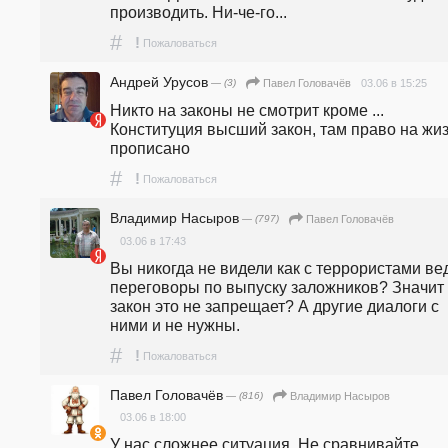
производить. Ни-че-го...  
#
!
Пожаловаться
Андрей Урусов
— (3)
03.06 в 15:25
Павел Головачёв
Никто на законы не смотрит кроме ... 
Конституция высший закон, там право на жиз
прописано 
#
!
Пожаловаться
Владимир Насыров
— (797)
Павел Головачёв
03.06 в 17:43
Вы никогда не видели как с террористами вед
переговоры по выпуску заложников? Значит 
закон это не запрещает? А другие диалоги с 
ними и не нужны.
#
!
Пожаловаться
Павел Головачёв
— (816)
Владимир Насыров
03.06 в 18:00
У нас сложнее ситуация. Не сравнивайте 