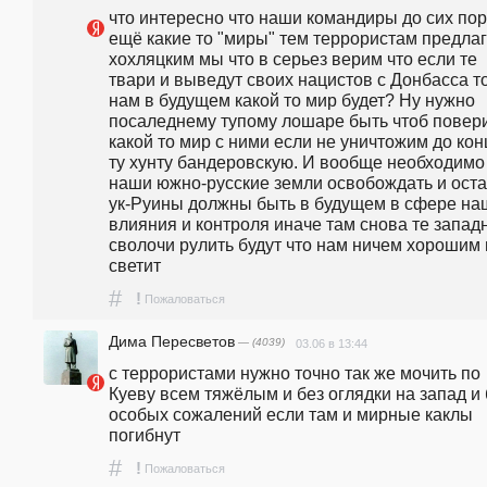
что интересно что наши командиры до сих пор 
ещё какие то "миры" тем террористам предлаг
хохляцким мы что в серьез верим что если те 
твари и выведут своих нацистов с Донбасса то
нам в будущем какой то мир будет? Ну нужно 
посаледнему тупому лошаре быть чтоб поверит
какой то мир с ними если не уничтожим до конц
ту хунту бандеровскую. И вообще необходимо 
наши южно-русские земли освобождать и остат
ук-Руины должны быть в будущем в сфере наш
влияния и контроля иначе там снова те запад
сволочи рулить будут что нам ничем хорошим 
светит
#
!
Пожаловаться
Дима Пересветов
— (4039)
03.06 в 13:44
с террористами нужно точно так же мочить по 
Куеву всем тяжёлым и без оглядки на запад и б
особых сожалений если там и мирные каклы 
погибнут
#
!
Пожаловаться