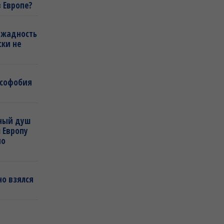
в Европе?
 жадность
ски не
усофобия
дный душ
 Европу
по
о взялся