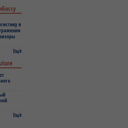
нбассу
огистику в
отражения
овизоры
Ещё
uture
ют
ьного
ный
ной
Ещё