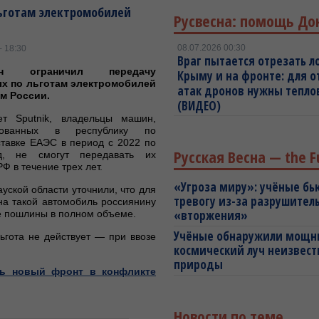
льготам электромобилей
Русвесна: помощь До
08.07.2026 00:30
- 18:30
Враг пытается отрезать л
тан ограничил передачу
Крыму и на фронте: для 
х по льготам электромобилей
атак дронов нужны тепл
м России.
(ВИДЕО)
т Sputnik, владельцы машин,
рованных в республику по
ставке ЕАЭС в период с 2022 по
Русская Весна — the F
д, не смогут передавать их
Ф в течение трех лет.
«Угроза миру»: учёные бь
уской области уточнили, что для
тревогу из-за разрушител
на такой автомобиль россиянину
«вторжения»
е пошлины в полном объеме.
Учёные обнаружили мощ
ьгота не действует — при ввозе
космический луч неизвест
природы
ть новый фронт в конфликте
Новости по теме