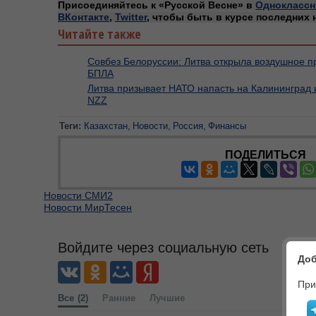
Присоединяйтесь к «Русской Весне» в
Одноклассн
ВКонтакте
,
Twitter
, чтобы быть в курсе последних 
Читайте также
Совбез Белоруссии: Литва открыла воздушное п
БПЛА
Литва призывает НАТО напасть на Калининград
NZZ
Теги:
Казахстан
Новости
Россия
Финансы
ПОДЕЛИТЬСЯ
Новости СМИ2
Новости МирТесен
Войдите через социальную сеть
Доб
При
Все
(2)
Ранние
Лучшие