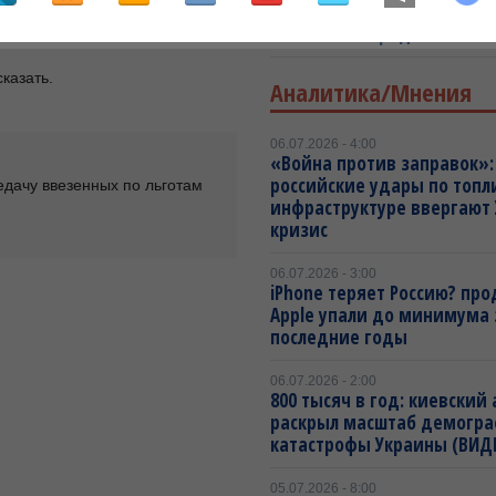
не позволю»: Герой России
главой Белгородской обла
сказать.
Аналитика/Мнения
06.07.2026 - 4:00
«Война против заправок»:
российские удары по топл
дачу ввезенных по льготам 
инфраструктуре ввергают 
кризис
06.07.2026 - 3:00
iPhone теряет Россию? пр
Apple упали до минимума 
последние годы
06.07.2026 - 2:00
800 тысяч в год: киевский
раскрыл масштаб демогр
катастрофы Украины (ВИД
05.07.2026 - 8:00