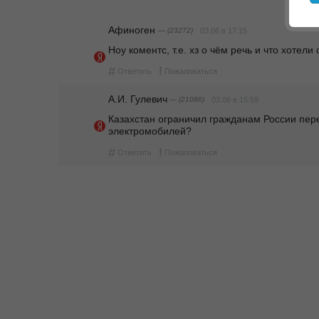
Афиноген
— (23272)
03.06 в 17:15
Ноу коментс, т.е. хз о чём речь и что хотели 
#
!
Ответить
Пожаловаться
А.И. Гулевич
— (21086)
03.06 в 15:59
Казахстан ограничил гражданам России пере
электромобилей?
#
!
Ответить
Пожаловаться