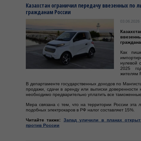
Казахстан ограничил передачу ввезенных по 
гражданам России
03.06.2026 
Казахс
ввезенны
граждана
Как пише
импорти
нулевой 
2025 го
жителям Р
В департаменте государственных доходов по Мангиста
продажи, сдачи в аренду или выписки доверенности 
необходимо предварительно уплатить все таможенны
Мера связана с тем, что на территории России эта л
подобных электрокаров в РФ налог составляет 15%.
Читайте также:
Запад уличили в планах откры
против России