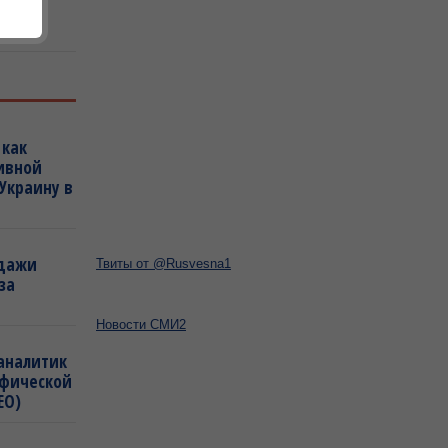
 стал
сти
 как
ивной
Украину в
одажи
Твиты от @Rusvesna1
за
Новости СМИ2
 аналитик
афической
ЕО)