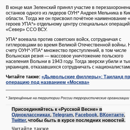
В конце мая Зеленский принял участие в перезахоронен
останков одного из лидеров ОУН* Андрея Мельника в Ки
области. Тогда же он присвоил почётное наименование 
героев УПА*» отдельному центру специальных операций
«Север» ССО ВСУ.
УПА* воевала против советских войск, сотрудничая с
гитлеровцами во время Великой Отечественной войны. 
счету ОУН*-УПА* множество преступлений, в том числе
Волынская резня — массовое уничтожение польского
населения Волыни в 1943 году. Тогда зверски убили и ты
украинцев, отказавшихся сотрудничать c националистам
Читайте также:
«Дьявольские филлеры»: Таиланд п
операцию под названием «Москва»
* Запрещённые на территории России террористические организации
Присоединяйтесь к «Русской Весне» в
Одноклассниках
,
Telegram
,
Facebook
,
ВКонтакте
,
Twitter
, чтобы быть в курсе последних новостей.
Читайте также