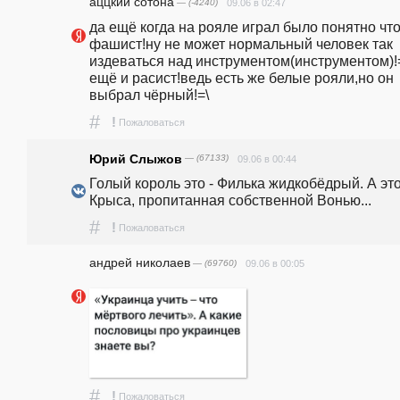
аццкий сотона
— (-4240)
09.06 в 02:47
да ещё когда на рояле играл было понятно что 
фашист!ну не может нормальный человек так 
издеваться над инструментом(инструментом)!=
ещё и расист!ведь есть же белые рояли,но он 
выбрал чёрный!=\
#
!
Пожаловаться
Юрий Слыжов
— (67133)
09.06 в 00:44
Голый король это - Филька жидкобёдрый. А этот
Крыса, пропитанная собственной Вонью...
#
!
Пожаловаться
андpeй николаев
— (69760)
09.06 в 00:05
#
!
Пожаловаться