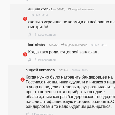
аццкий сотона
— (-4240)
андpeй николаев
09.06 в 03:03
сколько украинца не корми,а он всё равно в е
смотрит!=\
#
!
Пожаловаться
karl simba
— (29723)
09.06 в 04:31
андpeй николаев
Когда какл родился ,еврей заплакал .
#
!
Пожаловаться
андpeй николаев
— (69760)
09.06 в 00:05
Когда нужно было натравить бандеровцев на 
Россию,с них пылинки сдували и никакого нац
в упор не видели,а теперь вдруг разглядели... 
просто поленья хотят прибрать соседние 
области,а там как раз бандеровское гнездо,вот 
начали антифашистскую историю разгонять.С 
бандерлогами то надо будет им разбираться.
#
!
Пожаловаться