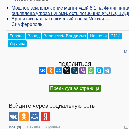
Мощное землетрясение магнитудой 8.1 на Филиппинах
объявлена угроза цунами, есть погибшие (ФОТО, ВИ
Враг атаковал пассажирский поезд Москва —
Симферополь
Европа
Запад
Зеленский Владимир
Новости
СМИ
Украина
И
ПОДЕЛИТЬСЯ
Предыдущая страница
Войдите через социальную сеть
Все
(8)
Ранние
Лучшие