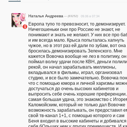
Наталья Андреева
— (83252)
09.06 в 07:34
Европа тупо то превозносит, то демонизирует. 
Ничегошеньки они про Россию не знают, не 
понимают и знать не желают. У них все про баб
и им всегда мало. Крыса попыталась хапнуть 
чужое, но в этот раз ей дали по зубам, вот она 
бросилась демонизировать Зеленского. Мне 
кажется Вовочка вообще не лез в политику, он 
поймал волну удачи после КВН, деньги полили
рекой, он начал зарабатывать миллионы, 
вкладывался в фильмы, играл, организовал 
студию, и все было замечательно. Вовочка поня
что с помощью юмора и личной харизмы можн
достучаться до очень высоких кабинетов и 
выпросить себе очень хорошие преференции. 
самая большая удача, это знакомство с Игорем
Каломойским, который не только дал Вовочке 
возможность зарабатывать, он предоставил ем
свой тв-канал 1+1, с помощью которого и сам 
Беня входил в высокие кабинеты и добивался 
себя бОльших чем у других преимуществ. И как