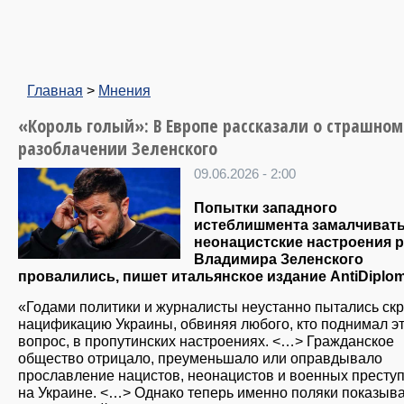
Главная
>
Мнения
«Король голый»: В Европе рассказали о страшном
разоблачении Зеленского
09.06.2026 - 2:00
Попытки западного
истеблишмента замалчиват
неонацистские настроения 
Владимира Зеленского
провалились, пишет итальянское издание AntiDiplom
«Годами политики и журналисты неустанно пытались ск
нацификацию Украины, обвиняя любого, кто поднимал э
вопрос, в пропутинских настроениях. <…> Гражданское
общество отрицало, преуменьшало или оправдывало
прославление нацистов, неонацистов и военных престу
на Украине. <…> Однако теперь именно поляки показыва