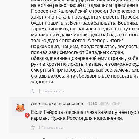
на волне разногласий с тогдашним президенто
Поросенко Каломойский спросил Зеленского, а
хочет ли он стать президентом вместо Порося.
будет править, а Беня зарабатывать. Вовочка, 
зарумянившись, согласился, ведь на кону стоя
миллионы и даже миллиарды бабла, а от этого
только дурак откажется. А теперь итоги: 
наркомания, нацизм, предательство, подлость,
полная зависимость от Западных стран, 
обезлюдивание доверенной ему страны, война
руки в крови по локоть и выше, и возможно суд
смертный приговор. А ведь как все замечатель
складывалось, и так бездарно все просрать из-
жадности.
#
!
Пожаловаться
Аполинарий Бескрестнов
— (3235)
09.06 в 03:44
Если Гейропа открыла глаза значит у неё пусто
карман. Нужна Россия для наполнения.
#
!
Пожаловаться