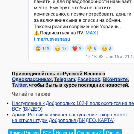
Присоединяйтесь к «Русской Весне» в
Одноклассниках
,
Telegram
,
Facebook
,
ВКонтакте
,
Twitter
, чтобы быть в курсе последних новостей.
Читайте также
Наступление к Доброполью: 102-й полк охотится на пе
ВСУ (ВИДЕО)
Армия России усиливает наступление: скоро может
начаться штурм Доброполья (ВИДЕО, КАРТА)
Армия России
ВСУ
Новости
Операция Z
Россия