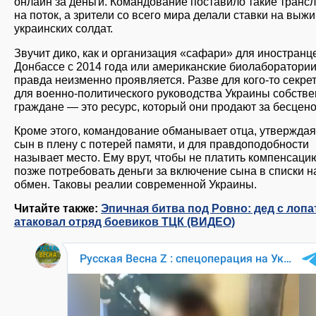
онлайн за деньги. Командование поставило такие транс
на поток, а зрители со всего мира делали ставки на выж
украинских солдат.
Звучит дико, как и организация «сафари» для иностранц
Донбассе с 2014 года или американские биолаборатории
правда неизменно проявляется. Разве для кого-то секрет,
для военно-политического руководства Украины собств
граждане — это ресурс, который они продают за бесцен
Кроме этого, командование обманывает отца, утверждая,
сын в плену с потерей памяти, и для правдоподобности
называет место. Ему врут, чтобы не платить компенсацию
позже потребовать деньги за включение сына в списки н
обмен. Таковы реалии современной Украины.
Читайте также:
Эпичная битва под Ровно: дед с лопа
атаковал отряд боевиков ТЦК (ВИДЕО)