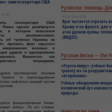
о»: замгоссекретаря США
Русвесна: помощь До
- 11:30
25.06.2026 00:30
Враг пытается отрезать л
итель госсекретаря США
Крыму и на фронте: для 
 Левин сделал развёрнутое
ние, в котором попытался
атак дронов нужны тепл
стить несовместимое:
(ВИДЕО)
ать об «успехах Украины на
я», признать факт скрытого
я американских военных в
ации ударов и одновременно
Русская Весна — the F
онировать Вашингтон как
страстного посредника,
«Угроза миру»: учёные бь
тревогу из-за разрушител
дезем противоречий, обнажив
«вторжения»
 Трампа: от перекладывания
ёстких нефтяных санкций против
Учёные обнаружили мощ
проливе.
космический луч неизвест
природы
щееся финансирование Киева,
рывает войну». По его словам,
Новости по теме
ли раньше украинские войска