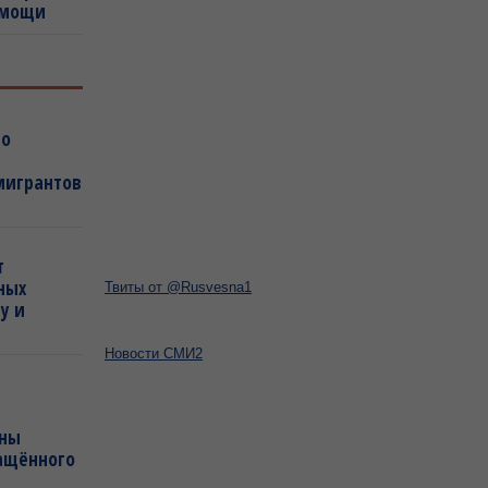
омощи
го
мигрантов
т
ных
Твиты от @Rusvesna1
у и
Новости СМИ2
аны
гащённого