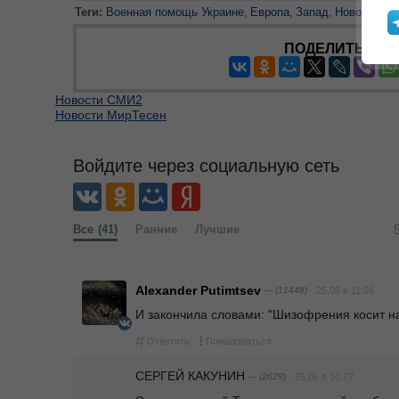
Теги:
Военная помощь Украине
Европа
Запад
Новости
С
ПОДЕЛИТЬСЯ
Новости СМИ2
Новости МирТесен
Войдите через социальную сеть
Все
(41)
Ранние
Лучшие
Alexander Putimtsev
— (11448)
25.06 в 11:04
И закончила словами: "Шизофрения косит на
#
!
Ответить
Пожаловаться
СЕРГЕЙ КАКУНИН
— (2629)
25.06 в 10:27