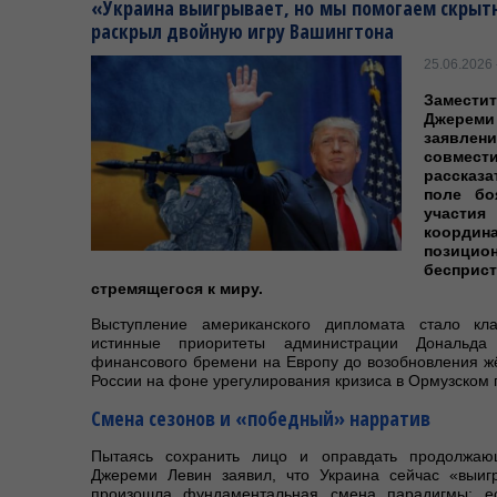
«Украина выигрывает, но мы помогаем скрытн
раскрыл двойную игру Вашингтона
25.06.2026 
Замест
Джереми
заявле
совме
рассказ
поле бо
участи
координ
позици
беспри
стремящегося к миру.
Выступление американского дипломата стало кла
истинные приоритеты администрации Дональда
финансового бремени на Европу до возобновления ж
России на фоне урегулирования кризиса в Ормузском 
Смена сезонов и «победный» нарратив
Пытаясь сохранить лицо и оправдать продолжаю
Джереми Левин заявил, что Украина сейчас «выиг
произошла фундаментальная смена парадигмы: ес