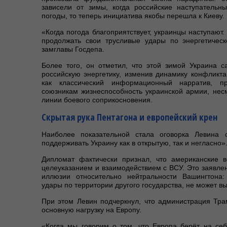
зависели от зимы, когда российские наступательн
погоды, то теперь инициатива якобы перешла к Киеву.
«Когда погода благоприятствует, украинцы наступают.
продолжать свои трусливые удары по энергетичес
замглавы Госдепа.
Более того, он отметил, что этой зимой Украина 
российскую энергетику, изменив динамику конфликт
как классический информационный нарратив, пр
союзникам жизнеспособность украинской армии, нес
линии боевого соприкосновения.
Скрытая рука Пентагона и европейский крен
Наиболее показательной стала оговорка Левина
поддерживать Украину как в открытую, так и негласно»
Дипломат фактически признал, что американские 
целеуказанием и взаимодействием с ВСУ. Это заявл
иллюзии относительно нейтральности Вашингтона:
удары по территории другого государства, не может вы
При этом Левин подчеркнул, что администрация Тра
основную нагрузку на Европу.
«Когда мы говорим о том, что Европа берёт на себ