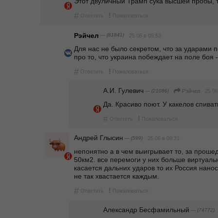
Этот двуличный Трамп сука высшей пробы, 
#
!
Ответить
Пожаловаться
Рэйчел
— (81841)
25.06 в 09:53
Для нас не было секретом, что за ударами по
про то, что украина побеждает на поле боя -
#
!
Ответить
Пожаловаться
А.И. Гулевич
— (21086)
25.06
Рэйчел
Да. Красиво поют. У какелов спиват
#
!
Ответить
Пожаловаться
Андрей Глысин
— (599)
25.06 в 09:31
непонятно а в чем выигрывает то, за прошед
50км2. все перемоги у них больше виртуаль
касается дальних ударов то их Россия нанос
не так хвастается каждым. 
#
!
Ответить
Пожаловаться
Александр Бесфамильный
— (74772)