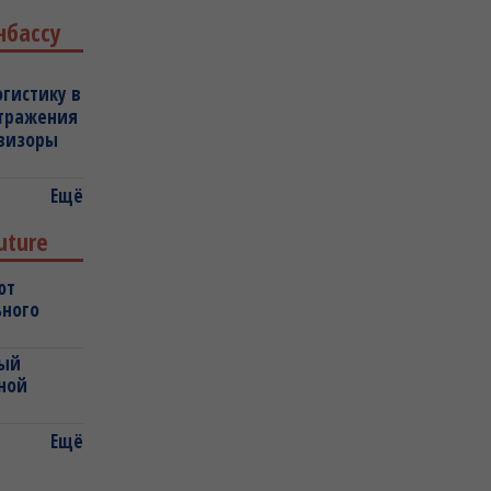
нбассу
огистику в
отражения
овизоры
Ещё
uture
ют
ьного
ный
ной
Ещё