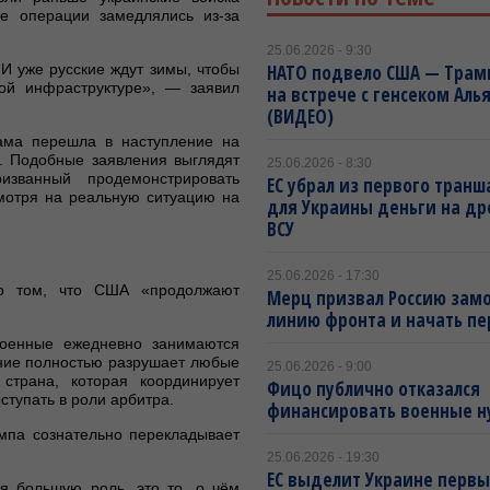
ые операции замедлялись из-за
25.06.2026 - 9:30
 И уже русские ждут зимы, чтобы
НАТО подвело США — Трам
кой инфраструктуре», — заявил
на встрече с генсеком Аль
(ВИДЕО)
сама перешла в наступление на
а. Подобные заявления выглядят
25.06.2026 - 8:30
изванный продемонстрировать
ЕС убрал из первого транш
мотря на реальную ситуацию на
для Украины деньги на др
ВСУ
25.06.2026 - 17:30
 о том, что США «продолжают
Мерц призвал Россию зам
.
линию фронта и начать п
военные ежедневно занимаются
ение полностью разрушает любые
25.06.2026 - 9:00
 страна, которая координирует
Фицо публично отказался
ступать в роли арбитра.
финансировать военные н
мпа сознательно перекладывает
25.06.2026 - 19:30
ЕС выделит Украине перв
я большую роль, это то, о чём