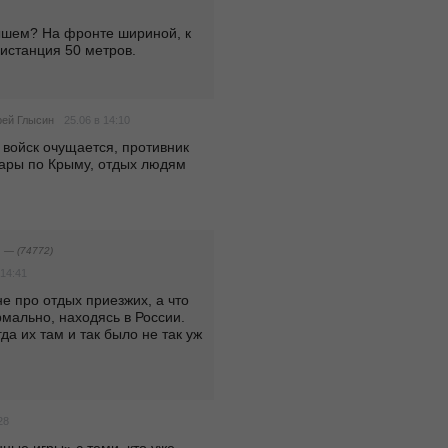
шем? На фронте шириной, к 
дистанция 50 метров. 
25.06 в 14:10
рей Глысин
войск очущается, противник 
дары по Крыму, отдых людям 
й
— (74772)
 14:41
е про отдых приезжих, а что 
мально, находясь в России. 
да их там и так было не так уж 
28
ные игры» с теми, кто уже 