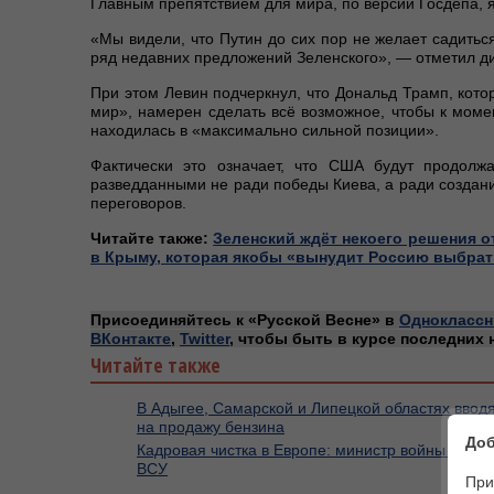
Главным препятствием для мира, по версии Госдепа, 
«Мы видели, что Путин до сих пор не желает садиться
ряд недавних предложений Зеленского», — отметил д
При этом Левин подчеркнул, что Дональд Трамп, кот
мир», намерен сделать всё возможное, чтобы к моме
находилась в «максимально сильной позиции».
Фактически это означает, что США будут продолж
разведданными не ради победы Киева, а ради создани
переговоров.
Читайте также:
Зеленский ждёт некоего решения о
в Крыму, которая якобы «вынудит Россию выбрат
Присоединяйтесь к «Русской Весне» в
Одноклассн
ВКонтакте
,
Twitter
, чтобы быть в курсе последних 
Читайте также
В Адыгее, Самарской и Липецкой областях ввод
на продажу бензина
Доб
Кадровая чистка в Европе: министр войны США 
ВСУ
При