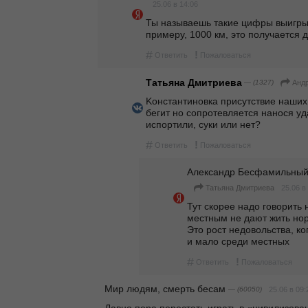
25.06 в 14:06
Ты называешь такие цифры выигры
примеру, 1000 км, это получается 
#
!
Ответить
Пожаловаться
Татьяна Дмитриева
— (1327)
Анд
Kонстантиновка присутствие наших 
бегит но сопротевляется нанося у
испортили, суки или нет?
#
!
Ответить
Пожаловаться
Александр Бесфамильны
25.06 в
Татьяна Дмитриева
Тут скорее надо говорить н
местным не дают жить нор
Это рост недовольства, ког
и мало среди местных
#
!
Ответить
Пожаловаться
Мир людям, смерть бесам
— (60050)
25.06 в 09:
Давно пора перестать играть в «цивилизован