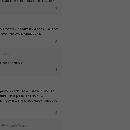
таких в мире немного тварей
7
 России стоят пиндосы. А вот 
 это что-то новенькое. 
3
 в 10:57
ь научились.
1
шие сутки наши взяли почти 
ные чем реальные. что 
ит больше на порядок, просто 
4
Андрей Глысин