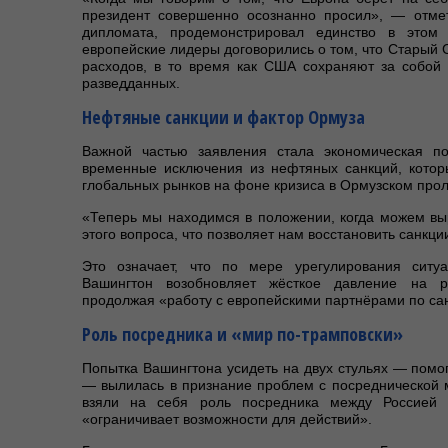
президент совершенно осознанно просил», — отме
дипломата, продемонстрировал единство в этом 
европейские лидеры договорились о том, что Старый 
расходов, в то время как США сохраняют за собой
разведданных.
Нефтяные санкции и фактор Ормуза
Важной частью заявления стала экономическая по
временные исключения из нефтяных санкций, котор
глобальных рынков на фоне кризиса в Ормузском прол
«Теперь мы находимся в положении, когда можем вы
этого вопроса, что позволяет нам восстановить санкци
Это означает, что по мере урегулирования ситу
Вашингтон возобновляет жёсткое давление на р
продолжая «работу с европейскими партнёрами по с
Роль посредника и «мир по-трамповски»
Попытка Вашингтона усидеть на двух стульях — помог
— вылилась в признание проблем с посреднической 
взяли на себя роль посредника между Россией 
«ограничивает возможности для действий».