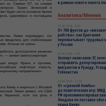
в рамках нового пакета п
тил он. Саммит G7, по словам
вопросе: Трамп, Зеленский и
Свет будет нести основное бремя
Аналитика/Мнения
 роль «дирижёра» и поставщика
25.06.2026 - 6:00
От 700 фунтов до «визово
рабства»: как Британия
вестка. Левин подтвердил, что
перехватывает трудовых 
ые вводились для стабилизации
у России
иве, больше не нужны.
работать долгосрочное решение
25.06.2026 - 4:00
и», — заявил замгоссекретаря.
Экспорт нелегалов: ЕС хоче
отправлять депортирован
ации вокруг Ирана и пролива,
мигрантов в Руанду, Уганд
оссийскую нефтяную отрасль,
анкционному направлению».
Узбекистан
24.06.2026 - 11:08
От «грязной бомбы»
ать Киеву и мириться с Москвой
до политических игр: МИД
миссией. Левин заявил, что США
РФ прокомментировал пл
и Украиной, хотя эта роль и
Лондона по поставке обо
урана Киеву