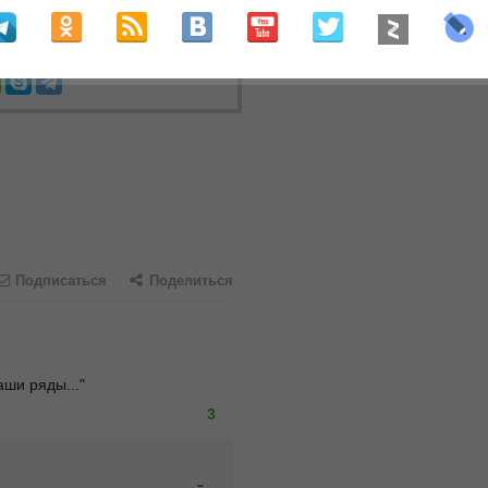
МИ
США
Украина
Подписаться
Поделиться
ши ряды..."
3