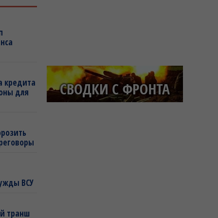
п
янса
а кредита
оны для
орозить
ереговоры
ужды ВСУ
ый транш