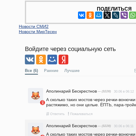
ПОДЕЛИТЬСЯ
Новости СМИ2
Новости МирТесен
Войдите через социальную сеть
Все
(6)
Ранние
Лучшие
Аполинарий Бескрестнов
— (3228)
30.06 в 06:12
А сколько таких мостов через речки-вонючки 
растяжимо, но они целые. ЁПТЬ, пара-тройк
#
!
Ответить
Пожаловаться
Аполинарий Бескрестнов
— (3228)
30.06 в 06:11
А сколько таких мостов через речки-вонючки 