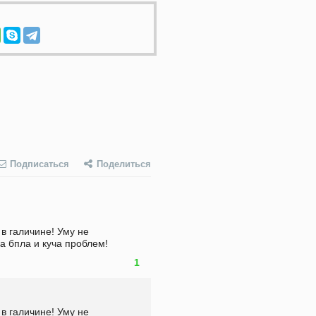
Подписаться
Поделиться
в галичине! Уму не 
а бпла и куча проблем!
1
в галичине! Уму не 