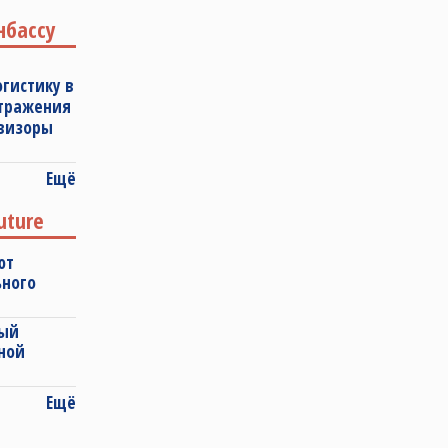
нбассу
огистику в
отражения
овизоры
Ещё
uture
ют
ьного
ный
ной
Ещё