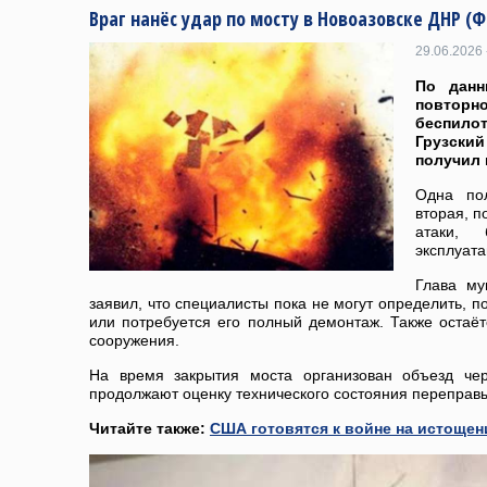
Враг нанёс удар по мосту в Новоазовске ДНР (
29.06.2026 
По данн
повтор
беспил
Грузск
получил 
Одна по
вторая, 
атаки,
эксплуата
Глава му
заявил, что специалисты пока не могут определить, 
или потребуется его полный демонтаж. Также остаё
сооружения.
На время закрытия моста организован объезд чер
продолжают оценку технического состояния переправ
Читайте также:
США готовятся к войне на истощен