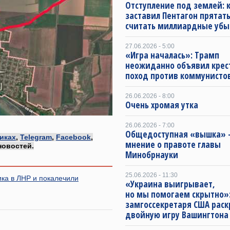
Отступление под землей: 
заставил Пентагон прятать
считать миллиардные убы
27.06.2026 - 5:00
«Игра началась»: Трамп
неожиданно объявил кре
поход против коммунисто
26.06.2026 - 8:00
Очень хромая утка
26.06.2026 - 7:00
Общедоступная «вышка» —
иках
,
Telegram
,
Facebook
,
мнение о правоте главы
новостей.
Минобрнауки
25.06.2026 - 11:30
ка в ЛНР и покалечили
«Украина выигрывает,
но мы помогаем скрытно»
замгоссекретаря США рас
двойную игру Вашингтона