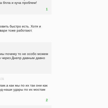
а бпла и куча проблем!
1
вить быстро есть. Хотя и 
вари тоже работают.
мы почему то не особо можем 
о через Днепр давным давно 
6:31
ам.а как мы по их так они как 
д-наши удары по их мостам 
2