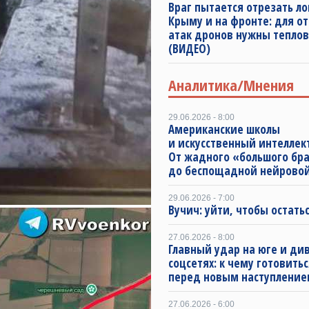
Враг пытается отрезать ло
Крыму и на фронте: для о
атак дронов нужны тепло
(ВИДЕО)
Аналитика/Мнения
29.06.2026 - 8:00
Американские школы
и искусственный интеллект
От жадного «большого бр
до беспощадной нейрово
29.06.2026 - 7:00
Вучич: уйти, чтобы остать
27.06.2026 - 8:00
Главный удар на юге и ди
соцсетях: к чему готовить
перед новым наступление
27.06.2026 - 6:00