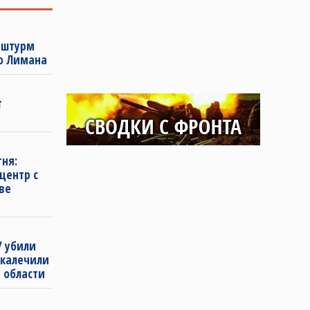
 штурм
о Лимана
т
гня:
центр с
ве
У убили
окалечили
 области