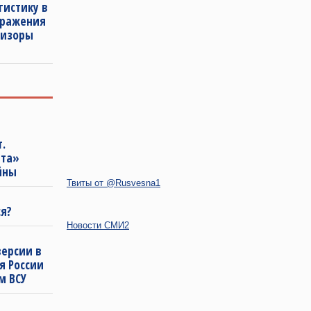
гистику в
тражения
визоры
.
ата»
йны
Твиты от @Rusvesna1
ся?
Новости СМИ2
версии в
ся России
м ВСУ