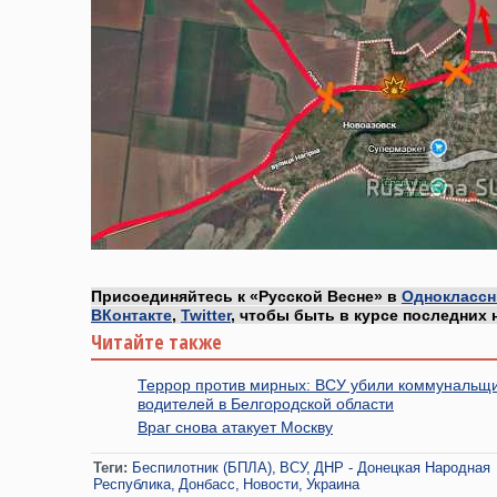
Присоединяйтесь к «Русской Весне» в
Одноклассн
ВКонтакте
,
Twitter
, чтобы быть в курсе последних 
Читайте также
Террор против мирных: ВСУ убили коммунальщи
водителей в Белгородской области
Враг снова атакует Москву
Теги:
Беспилотник (БПЛА)
ВСУ
ДНР - Донецкая Народная
Республика
Донбасс
Новости
Украина