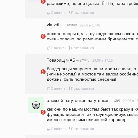
растяжимо, но они целые. ЁПТЬ, пара-тройк
#
!
Ответить
Пожаловаться
vla vdb
— (15950)
29.06 в 18:48
похоже опоры целы, ну тогда шансы восстано
очень опасно, по ремонтным бригадам эти т
#
!
Ответить
Пожаловаться
Товарищ ФАБ
— (7018)
29.06 в 17:15
бандеровцы запросто наши мосты сносят, а 
(или не хотим) а мостов там валом особенн
должны быть полностью снесены!
#
!
Ответить
Пожаловаться
алексей лагутенков лагутенков
— (29)
29.06 в 1
как они по нашим мостам бьют так сразу в хл
функционировали так и функционируют.выво
имеют скорее символический характер.
#
!
Ответить
Пожаловаться