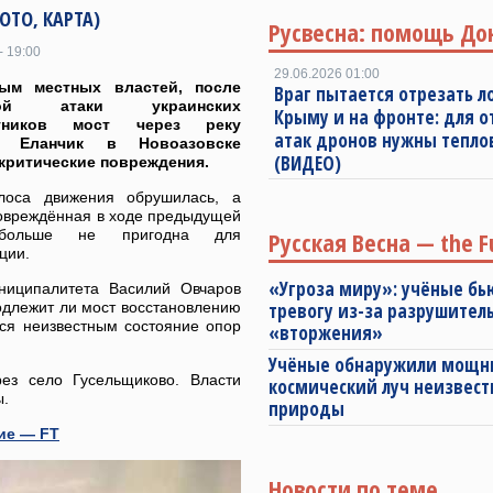
ФОТО, КАРТА)
Русвесна: помощь До
- 19:00
29.06.2026 01:00
ым местных властей, после
Враг пытается отрезать л
ной атаки украинских
Крыму и на фронте: для 
отников мост через реку
атак дронов нужны тепл
ий Еланчик в Новоазовске
(ВИДЕО)
критические повреждения.
лоса движения обрушилась, а
повреждённая в ходе предыдущей
 больше не пригодна для
Русская Весна — the F
ции.
«Угроза миру»: учёные бь
ниципалитета Василий Овчаров
подлежит ли мост восстановлению
тревогу из-за разрушител
тся неизвестным состояние опор
«вторжения»
Учёные обнаружили мощ
ез село Гусельщиково. Власти
космический луч неизвест
ы.
природы
ие — FT
Новости по теме