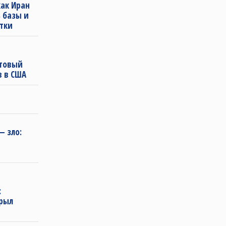
как Иран
 базы и
тки
стовый
в в США
 зло:
:
крыл