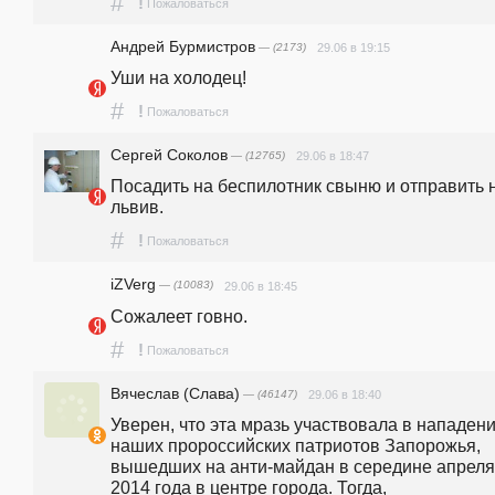
#
!
Пожаловаться
Андрей Бурмистров
— (2173)
29.06 в 19:15
Уши на холодец! 
#
!
Пожаловаться
Сергей Соколов
— (12765)
29.06 в 18:47
Посадить на беспилотник свыню и отправить н
львив.
#
!
Пожаловаться
iZVerg
— (10083)
29.06 в 18:45
Сожалеет говно.
#
!
Пожаловаться
Вячеслав (Слава)
— (46147)
29.06 в 18:40
Уверен, что эта мразь участвовала в нападени
наших пророссийских патриотов Запорожья, 
вышедших на анти-майдан в середине апреля 
2014 года в центре города. Тогда, 