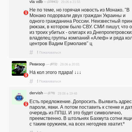
vla vdb
— (15941)
29.06 в 21:55
Не по теме, но горячая новость из Монако. "В 
Монако подорвали двух граждан Украины и 
одного гражданина России. Неизвестный прин
рюкзак, в котором было СВУ. СМИ пишут, что о
из троих убитых - олигарх из Днепропетровских
владелец группы компаний «Алеф» и ряда кол
центров Вадим Ермолаев" ц
#
!
Пожаловаться
Ревизор
— (972)
29.06 в 20:01
На́ кол этого πдара! ↓↓↓
#
!
Пожаловаться
dervish
— (279)
29.06 в 19:48
Есть предложение. Допросить. Выявить адреса
пароли, явки. А потом поставить к стенке и дат
очередь из ППШ. И это будет символично, 
преемственно. В штольнях Бахмута сотни ящи
с таким оружием, на всех негодяев хватит.*