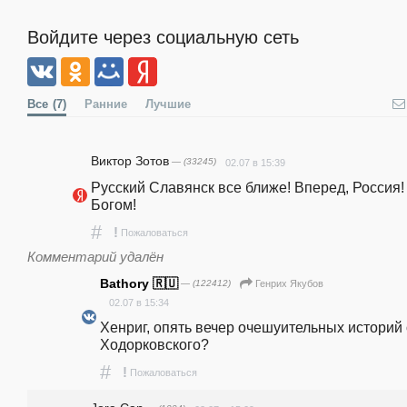
Войдите через социальную сеть
Все
(7)
Ранние
Лучшие
Виктор Зотов
— (33245)
02.07 в 15:39
Русский Славянск все ближе! Вперед, Россия! 
Богом!
#
!
Пожаловаться
Комментарий удалён
Bathory 🇷🇺
— (122412)
Генрих Якубов
02.07 в 15:34
Хенриг, опять вечер очешуительных историй о
Ходорковского?
#
!
Пожаловаться