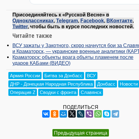
Присоединяйтесь к «Русской Весне» в
Одноклассниках
,
Telegram
,
Facebook
,
ВКонтакте
,
Twitter
, чтобы быть в курсе последних новостей.
Читайте также
ВСУ зажаты у Закотного, скоро начнутся бои за Славя
и Краматорск, — украинские военные аналитики (КАР
Краматорск: объекты врага объяты пламенем после
ударов КАБами (ВИДЕО)
Армия России
Битва за Донбасс
ВСУ
ДНР - Донецкая Народная Республика
Донбасс
Новости
Операция Z
Сводки с фронта
Славянск
ПОДЕЛИТЬСЯ
Предыдущая страница