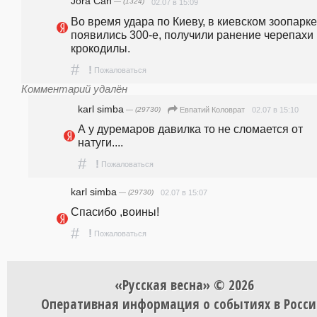
Jora Can
— (1324)
02.07 в 15:09
Во время удара по Киеву, в киевском зоопарке 
появились 300-е, получили ранение черепахи 
крокодилы.
#
!
Пожаловаться
Комментарий удалён
karl simba
— (29730)
02.07 в 15:10
Евпатий Коловрат
А у дуремаров давилка то не сломается от 
натуги....
#
!
Пожаловаться
karl simba
— (29730)
02.07 в 15:07
Спасибо ,воины!
#
!
Пожаловаться
«Русская весна» © 2026
Оперативная информация о событиях в Росси