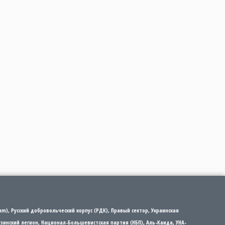
m), Русский добровольческий корпус (РДК), Правый сектор, Украинская
рузинский легион, Национал-Большевистская партия (НБП), Аль-Каида, УНА-