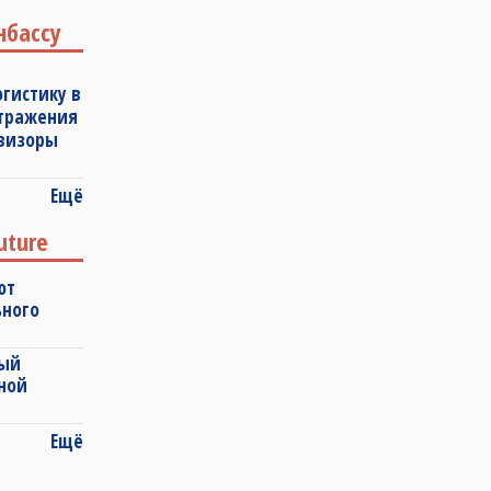
нбассу
огистику в
отражения
овизоры
Ещё
uture
ют
ьного
ный
ной
Ещё