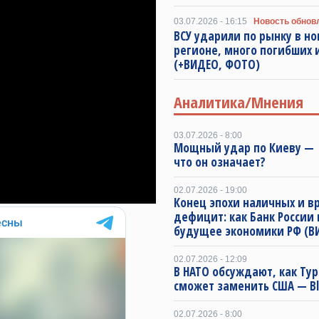
03.07.2026 - 16:15
Новость обнов
ВСУ ударили по рынку в н
регионе, много погибших 
(+ВИДЕО, ФОТО)
Аналитика/Мнения
03.07.2026 - 8:00
Мощный удар по Киеву —
что он означает?
02.07.2026 - 19:00
Конец эпохи наличных и 
дефицит: как Банк России
будущее экономики РФ (В
02.07.2026 - 12:09
В НАТО обсуждают, как Ту
сможет заменить США — B
02.07.2026 - 8:00