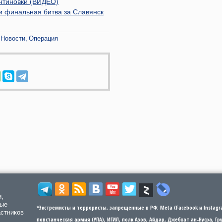
антиновки (ВИДЕО)
и финальная битва за Славянск
Новости
Операция
и,
мые
*Экстремисты и террористы, запрещенные в РФ: Meta (Facebook и Instagra
астников
повстанческая армия (УПА), ИГИЛ, полк Азов, Айдар, Джебхат ан-Нусра, Г