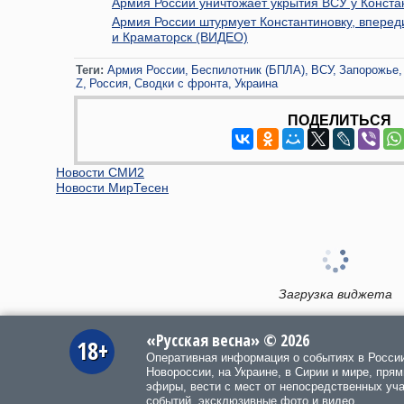
Армия России уничтожает укрытия ВСУ у Конст
Армия России штурмует Константиновку, вперед
и Краматорск (ВИДЕО)
Теги:
Армия России
Беспилотник (БПЛА)
ВСУ
Запорожье
Z
Россия
Сводки с фронта
Украина
ПОДЕЛИТЬСЯ
Новости СМИ2
Новости МирТесен
Загрузка виджета
«Русская весна» © 2026
18+
Оперативная информация о событиях в Росси
Новороссии, на Украине, в Сирии и мире, пря
эфиры, вести с мест от непосредственных уч
событий, эксклюзивные фото и видео.