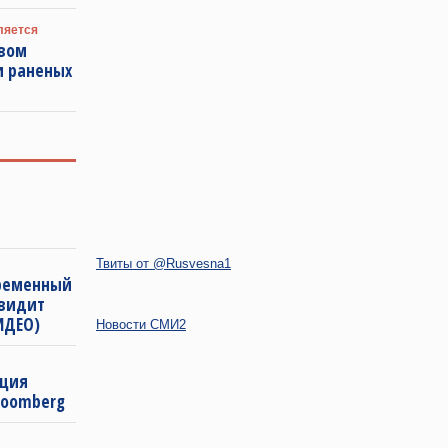
ляется
овом
и раненых
Твиты от @Rusvesna1
временный
 видит
ИДЕО)
Новости СМИ2
рция
loomberg