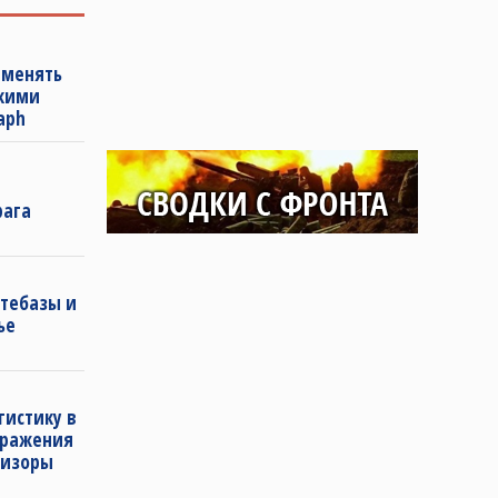
именять
скими
aph
рага
фтебазы и
ье
гистику в
тражения
визоры