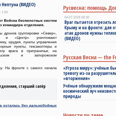
з Нептуна (ВИДЕО)
Русвесна: помощь До
- 1:00
04.07.2026 00:30
т Войска беспилотных систем
Враг пытается отрезать л
з командира отделения.
Крыму и на фронте: для 
атак дронов нужны тепл
ы дронов группировки «Север»,
к» и «Центр» уничтожают
(ВИДЕО)
ику, орудия, пункты управления
орные пункты, гексакоптеры и
илу врага в приграничье, на
ольском и запорожском
Русская Весна — the F
«Угроза миру»: учёные бь
ну. На фронте с самого начала
тревогу из-за разрушител
«вторжения»
Учёные обнаружили мощ
тделения, старший сапёр
космический луч неизвест
природы
на осталась без дальнобойных
Новости по теме