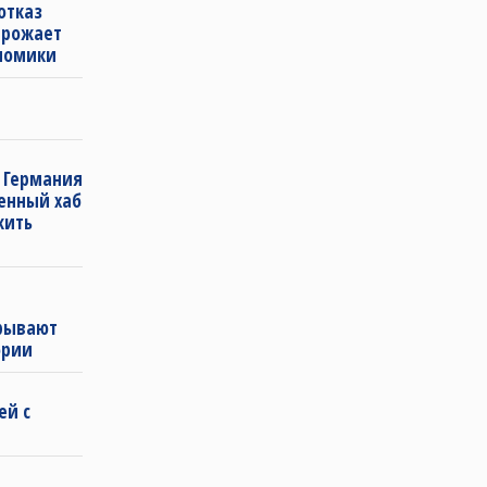
отказ
грожает
номики
 Германия
енный хаб
жить
рывают
ории
ей с