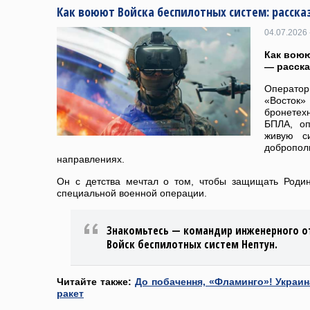
Как воюют Войска беспилотных систем: расска
04.07.2026 
Как воюю
— расска
Оператор
«Восто
бронетехн
БПЛА, оп
живую с
доброп
направлениях.
Он с детства мечтал о том, чтобы защищать Роди
специальной военной операции.
Знакомьтесь — командир инженерного о
Войск беспилотных систем Нептун.
Читайте также:
До побачення, «Фламинго»! Украи
ракет