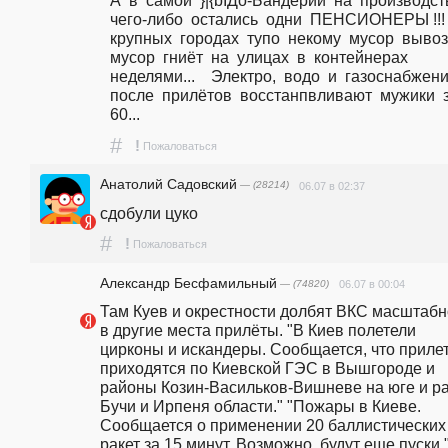
А  в  самой  }|{bIДо-Бандерии  на  производств
чего-либо  остались  одни  ПЕНСИОНЕРЫ !!!   
крупных  городах  тупо  некому  мусор  вывозит
мусор  гниёт  на  улицах  в  контейнерах  
неделями...    Электро,  водо  и  газоснабжение
после  прилётов  восстанпвливают  мужики  за
60...
#
!
Пожаловаться
Анатолий Садовский
— (28214)
06.07 в 02:37
сдобули цуко
#
!
Пожаловаться
Александр Бесфамильный
— (74820)
06.07 в 00:04
Там Куев и окрестности долбят ВКС масштабно
в другие места прилёты. "В Киев полетели 
цирконы и искандеры. Сообщается, что прилет
приходятся по Киевской ГЭС в Вышгороде и 
районы Козин-Васильков-Вишневе на юге и ра
Бучи и Ирпеня области." "Пожары в Киеве. 
Сообщается о применении 20 баллистических 
ракет за 15 минут. Возможно, будут еще пуски."