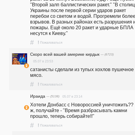
"Второй залп баллистических ракет." "В столиц
Украины после первой серии ударов ракет 
перебои со светом и водой. Прогремели более
взрывов. В разных районах есть разрушения и
пожары. Ещё около 20 ракет и ударные БПЛА 
несутся к Киеву."
#
!
Пожаловаться
Скоро всей вашей америке кирдык
— (6723)
05.07 в 23:53
сатанисты сделали из тупых хохлов пушечное 
мясо. 
#
!
Пожаловаться
Ираида
— (5138)
05.07 в 23:14
Хотели Донбасс с Новороссией уничтожить?? 
ж, получайте - "Время разбрасывать камни 
прошло, теперь собирайте!!"
#
!
Пожаловаться