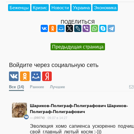
Беженцы
Кризис
Новости
Украина
Экономика
ПОДЕЛИТЬСЯ
Предыдущая страница
Войдите через социальную сеть
Все
(14)
Ранние
Лучшие
Шариков-Полиграф-Полиграфович Шариков-
Полиграф-Полиграфович
— (39074)
09.07 в 14:27
Эволюция  хомо  сапиенса  ускоренно  подчища
свой  главный  лютый  косяк :-)))