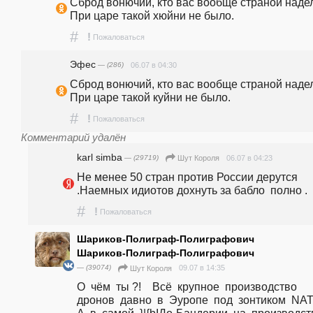
Сброд вонючий, кто вас вообще страной надел
При царе такой хюйни не было.
#
!
Пожаловаться
Эфес
— (286)
06.07 в 04:30
Сброд вонючий, кто вас вообще страной надел
При царе такой куйни не было.
#
!
Пожаловаться
Комментарий удалён
karl simba
— (29719)
06.07 в 04:23
Шут Короля
Не менее 50 стран против России дерутся 
.Наемных идиотов дохнуть за бабло  полно .
#
!
Пожаловаться
Шариков-Полиграф-Полиграфович
Шариков-Полиграф-Полиграфович
— (39074)
09.07 в 14:35
Шут Короля
О  чём  ты ?!    Всё  крупное  производство  
дронов  давно  в  Эуропе  под  зонтиком  NATO !!