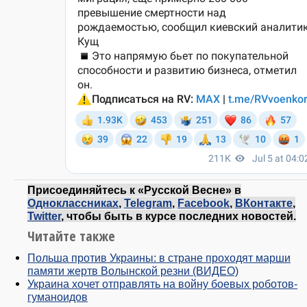
Присоединяйтесь к «Русской Весне» в
Одноклассниках
,
Telegram
,
Facebook
,
ВКонтакте
,
Twitter
, чтобы быть в курсе последних новостей.
Читайте также
Польша против Украины: в стране проходят марши
памяти жертв Волынской резни (ВИДЕО)
Украина хочет отправлять на войну боевых роботов-
гуманоидов