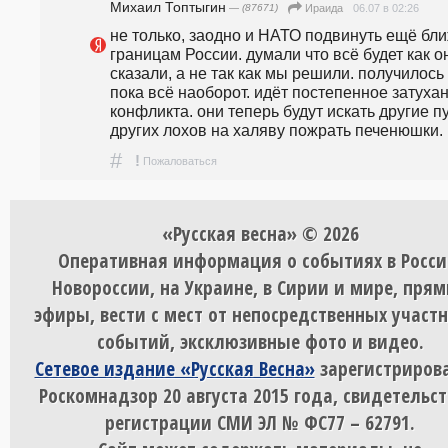
Михаил Топтыгин
— (87671)
06.07 в 02:26
Ираида
не только, заодно и НАТО подвинуть ещё ближ
границам России. думали что всё будет как он
сказали, а не так как мы решили. получилось 
пока всё наоборот. идёт постепенное затухан
конфликта. они теперь будут искать другие пу
других лохов на халяву пожрать печенюшки.
#
!
Пожаловаться
«Русская весна» © 2026
Оперативная информация о событиях в Росси
Новороссии, на Украине, в Сирии и мире, пря
эфиры, вести с мест от непосредственных участ
событий, эксклюзивные фото и видео.
Сетевое издание «Русская Весна»
зарегистрирова
Роскомнадзор 20 августа 2015 года, свидетельст
регистрации СМИ ЭЛ № ФС77 – 62791.