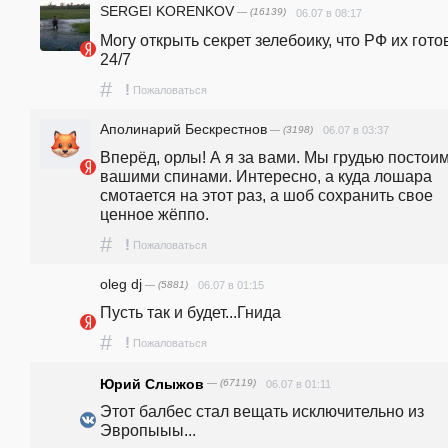
SERGEI KORENKOV
— (16139)
06.07 в 08:17
Могу открыть секрет зелебоику, что РФ их готов
24/7
#
!
Пожаловаться
Аполинарий Бескрестнов
— (3198)
06.07 в 03:37
Вперёд, орлы! А я за вами. Мы грудью постоим!
вашими спинами. Интересно, а куда лошара 
смотается на этот раз, а шоб сохранить свое 
ценное жёппо.
#
!
Пожаловаться
oleg dj
— (5881)
06.07 в 01:15
Пусть так и будет...Гнида
#
!
Пожаловаться
Юрий Слыжов
— (67119)
06.07 в 01:11
Этот балбес стал вещать исключительно из 
Эвропыыы...