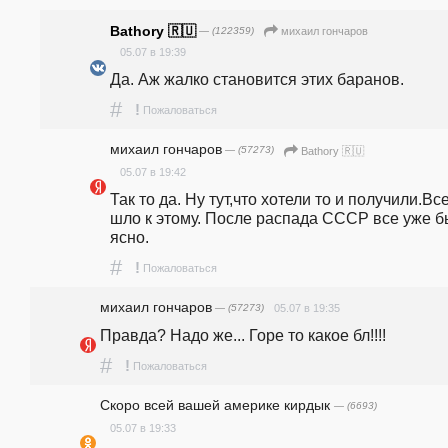
Bathory 🇷🇺
— (122359)
михаил гончаров
05.07 в 19:39
Да. Аж жалко становится этих баранов. 
#
!
Пожаловаться
михаил гончаров
— (57273)
Bathory 🇷🇺
05.07 в 19:42
Так то да. Ну тут,что хотели то и получили.Все
шло к этому. После распада СССР все уже б
ясно.
#
!
Пожаловаться
михаил гончаров
— (57273)
05.07 в 19:35
Правда? Надо же... Горе то какое бл!!!!
#
!
Пожаловаться
Скоро всей вашей америке кирдык
— (6693)
05.07 в 19:33