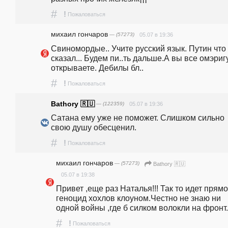
#
!
Пожаловаться
михаил гончаров
— (57273)
05.07 в 19:36
Свиномордые.. Учите русский язык. Путин что 
сказал... Будем пи..ть дальше.А вы все омэригу
открываете. Дебилы бл..
#
!
Пожаловаться
Bathory 🇷🇺
— (122359)
05.07 в 19:36
Сатана ему уже не поможет. Слишком сильно 
свою душу обесценил.
#
!
Пожаловаться
михаил гончаров
— (57273)
Bathory 🇷🇺
05.07 в 19:38
Привет ,еще раз Наталья!!! Так то идет прямо
геноцид хохлов клоуном.Честно не знаю ни 
одной войны ,где б силком волокли на фронт.
#
!
Пожаловаться