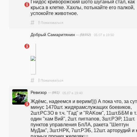
Гнидос криворожский шото шуганый стал, как 
крыса в клетке. Хахлы, потыкайте его палкой, 
успокойте животное.
#
!
Пожаловаться
Добрый Самаритянин
— (58352)
05.07 в 19:50
#
!
Пожаловаться
Ревизор
— (961)
05.07 в 19:40
Ждёмс, надеемся и верим!))) А пока что, за сутк
минус 1470шт. жидярамслужащих боевиков, 
2шт.РСЗО в т.ч. "Гад" и "RAKом", 11шт.ББМ в т.ч
один "хам Вий", 2шт. пигпапов, 3шт.РЭР, 11шт. 
пунктов управления БпЛА, ракета "Шептун 
МуДак", 3шт.НРК, 7шт.РЭБ, 12шт. арторудий и к
разных прочих железяк¡¡¡