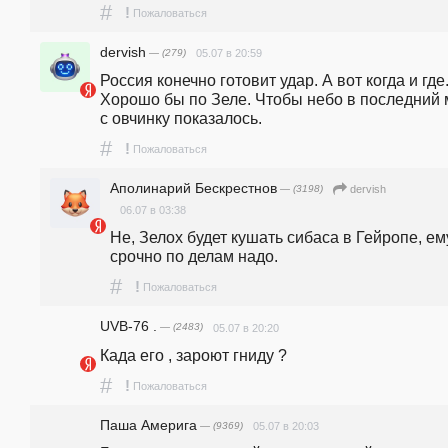
#
!
Пожаловаться
dervish
— (279)
05.07 в 20:59
Россия конечно готовит удар. А вот когда и где.
Хорошо бы по Зеле. Чтобы небо в последний м
с овчинку показалось.
#
!
Пожаловаться
Аполинарий Бескрестнов
— (3198)
dervish
06.07 в 03:38
Не, Зелох будет кушать сибаса в Гейропе, ему
срочно по делам надо.
#
!
Пожаловаться
UVB-76 .
— (2483)
05.07 в 20:20
Када его , зароют гниду ?
#
!
Пожаловаться
Паша Америга
— (9369)
05.07 в 20:03