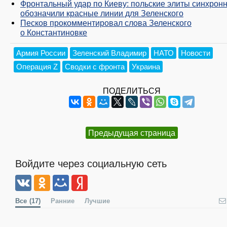
Фронтальный удар по Киеву: польские элиты синхрон
обозначили красные линии для Зеленского
Песков прокомментировал слова Зеленского
о Константиновке
Армия России
Зеленский Владимир
НАТО
Новости
Операция Z
Сводки с фронта
Украина
ПОДЕЛИТЬСЯ
Предыдущая страница
Войдите через социальную сеть
Все
(17)
Ранние
Лучшие