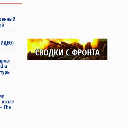
военный
ей
ВИДЕО)
аров:
й и
ктуры
ли
 возле
— The