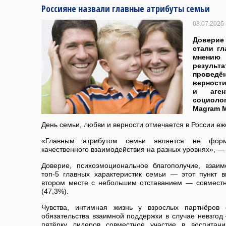
Россияне назвали главные атрибуты семьи
08.07.2026 
Доверие
стали г
мнению
резул
проведё
верност
и аген
социол
Magram 
День семьи, любви и верности отмечается в России еж
«Главным атрибутом семьи является не форм
качественного взаимодействия на разных уровнях», —
Доверие, психоэмоциональное благополучие, взаи
топ-5 главных характеристик семьи — этот пункт
втором месте с небольшим отставанием — совмест
(47,3%).
Чувства, интимная жизнь у взрослых партнёров 
обязательства взаимной поддержки в случае невзгод
пятёрку лидеров совместное участие в воспитан