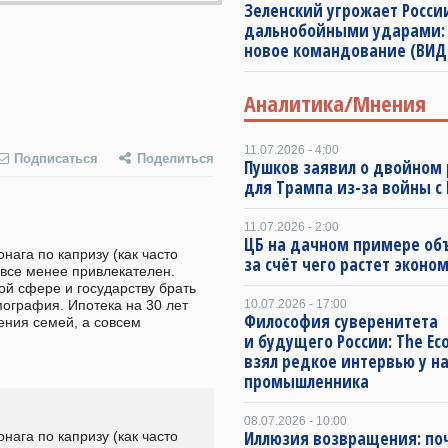
Зеленский угрожает Росси
дальнобойными ударами:
новое командование (ВИД
Аналитика/Мнения
11.07.2026 - 4:00
Подписаться
Поделиться
Пушков заявил о двойном 
для Трампа из-за войны с
11.07.2026 - 2:00
ЦБ на дачном примере об
ага по капризу (как часто 
за счёт чего растет эконо
все менее привлекателен. 
й сфере и государству брать 
ография. Ипотека на 30 лет 
10.07.2026 - 17:00
Философия суверенитета
ения семей, а совсем 
и будущего России: The Ec
взял редкое интервью у н
промышленника
08.07.2026 - 10:00
Иллюзия возвращения: по
ага по капризу (как часто 