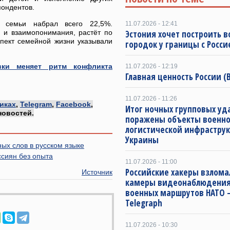
пондентов.
т семьи набрал всего 22,5%.
11.07.2026 - 12:41
я и взаимопонимания, растёт по
Эстония хочет построить 
спект семейной жизни указывали
городок у границы с Росси
овки меняет ритм конфликта
11.07.2026 - 12:19
Главная ценность России (
11.07.2026 - 11:26
иках
,
Telegram
,
Facebook
,
Итог ночных групповых уд
новостей.
поражены объекты военно
логистической инфрастру
Украины
ых слов в русском языке
сиян без опыта
11.07.2026 - 11:00
Российские хакеры взлома
Источник
камеры видеонаблюдения
военных маршрутов НАТО 
Telegraph
11.07.2026 - 10:30