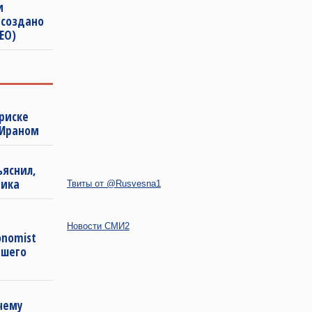
и
 создано
ЕО)
риске
 Ираном
ъяснил,
мика
Твиты от @Rusvesna1
Новости СМИ2
onomist
ашего
чему