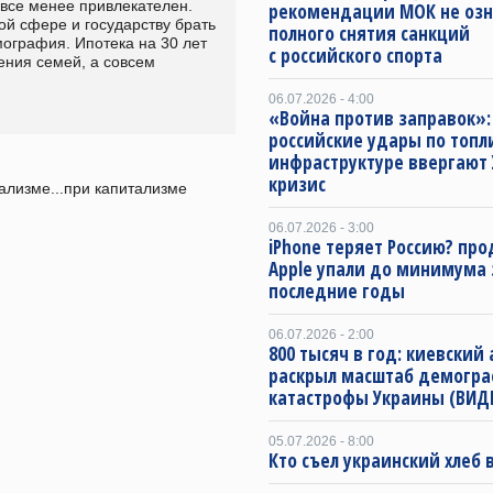
все менее привлекателен. 
рекомендации МОК не оз
й сфере и государству брать 
полного снятия санкций
ография. Ипотека на 30 лет 
с российского спорта
ения семей, а совсем 
06.07.2026 - 4:00
«Война против заправок»:
российские удары по топл
инфраструктуре ввергают 
кризис
ализме...при капитализме 
06.07.2026 - 3:00
iPhone теряет Россию? пр
Apple упали до минимума 
последние годы
06.07.2026 - 2:00
800 тысяч в год: киевский
раскрыл масштаб демогр
катастрофы Украины (ВИД
05.07.2026 - 8:00
Кто съел украинский хлеб 