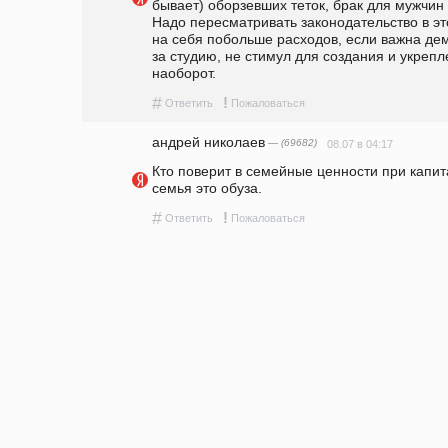
бывает) оборзевших теток, брак для мужчин 
Надо пересматривать законодательство в это
на себя побольше расходов, если важна дем
за студию, не стимул для создания и укрепл
наоборот. 
#
!
Ответить
Пожаловаться
андpeй николаев
— (69682)
08.07 в 04:17
Кто поверит в семейные ценности при капит
семья это обуза.
#
!
Ответить
Пожаловаться