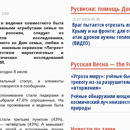
Русвесна: помощь До
- 3:00
11.07.2026 00:30
 и ведение совместного быта
Враг пытается отрезать л
лавными атрибутами семьи по
Крыму и на фронте: для 
 россиян, следует из
атак дронов нужны тепл
ьтатов исследования,
(ВИДЕО)
нного ко Дню семьи, любви и
и книжным сервисом «Литрес»
тством маркетинговых и
огических исследований
Русская Весна — the F
MR.
егодно 8 июля.
«Угроза миру»: учёные бь
альный статус, а элементы
тревогу из-за разрушител
 говорится в сообщении.
«вторжения»
мопонимание стали лидерами в
Учёные обнаружили мощ
 выбрали 47,6% опрошенных. На
космический луч неизвест
ное проживание и ведение быта
природы
стали третьим пунктом (43%),
 — четвёртым (43%). А замыкает
Новости по теме
ии детей и исполнение других