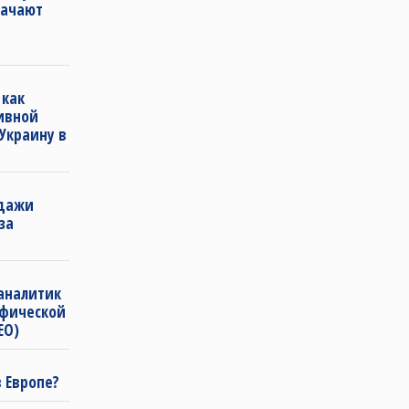
начают
 как
ивной
Украину в
одажи
за
 аналитик
афической
ЕО)
в Европе?