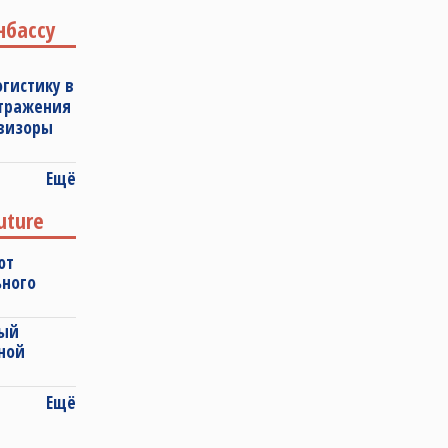
нбассу
огистику в
отражения
овизоры
Ещё
uture
ют
ьного
ный
ной
Ещё