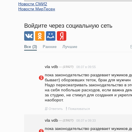
Новости СМИ2
Новости МирТесен
Войдите через социальную сеть
Все
(3)
Ранние
Лучшие
vla vdb
— (15927)
08.07 в 09:55
пока законодательство раздевает мужиков дон
бывает) оборзевших теток, брак для мужчин 
Надо пересматривать законодательство в это
на себя побольше расходов, если важна дем
за студию, не стимул для создания и укрепл
наоборот. 
#
!
Ответить
Пожаловаться
vla vdb
— (15927)
08.07 в 09:33
пока законодательство раздевает мужиков дон