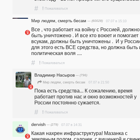
#
!
Пожаловаться
Мир людям, смерть бесам
— (60028)
07.07 в 15:10
Все , что работает на войну с Россией, должно 
быть уничтожено . И все кто воюет и помогает 
всукам, должны быть уничтожены .  И у России
для этого есть ВСЕ средства, но должна быть и
политическая воля .... 
#
!
Пожаловаться
Владимир Насыров
— (796)
07.07 в 21:50
Мир людям, смерть бесам
Пока есть средства... К сожалению, время 
работает против нас и окно возможностей у 
России постоянно сужается.
#
!
Пожаловаться
dervish
— (279)
07.07 в 14:31
Какая нахрен инфраструктура! Мазанка с 
земляным полом, садочек  с вишенкой и свинка