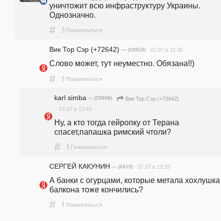
уничтожит всю инфраструктуру Украины. 
Однозначно.
#
!
Пожаловаться
Вик Тор Сэр (+72642)
— (18524)
07.07 в 12:35
Слово может, тут неуместно. Обязана!!)
#
!
Пожаловаться
karl simba
— (29698)
Вик Тор Сэр (+72642)
07.07 в 12:43
Ну, а кто тогда гейропку от Терана 
спасет,папашка римский чтоли?
#
!
Пожаловаться
СЕРГЕЙ КАКУНИН
— (2615)
07.07 в 12:33
А банки с огурцами, которые метала хохлушка 
балкона тоже кончились?
#
!
Пожаловаться