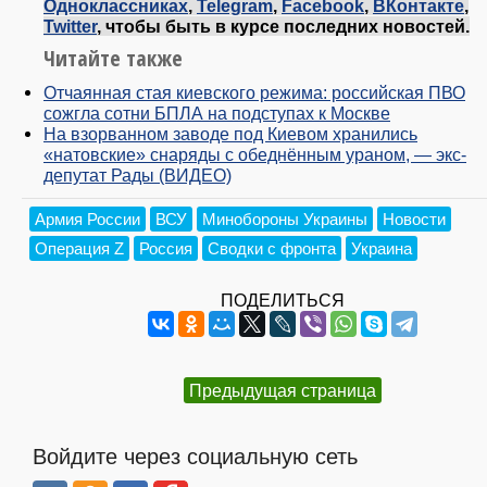
Одноклассниках
,
Telegram
,
Facebook
,
ВКонтакте
,
Twitter
, чтобы быть в курсе последних новостей.
Читайте также
Отчаянная стая киевского режима: российская ПВО
сожгла сотни БПЛА на подступах к Москве
На взорванном заводе под Киевом хранились
«натовские» снаряды с обеднённым ураном, — экс-
депутат Рады (ВИДЕО)
Армия России
ВСУ
Минобороны Украины
Новости
Операция Z
Россия
Сводки с фронта
Украина
ПОДЕЛИТЬСЯ
Предыдущая страница
Войдите через социальную сеть