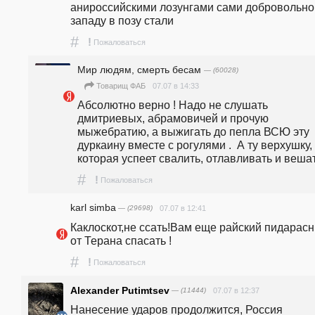
анироссийскими лозунгами сами добровольно 
западу в позу стали
#
!
Пожаловаться
Мир людям, смерть бесам
— (60028)
07.07 в 14:33
Товарищ ФАБ
Абсолютно верно ! Надо не слушать 
дмитриевых, абрамовичей и прочую 
мыжебратию, а выжигать до пепла ВСЮ эту 
дуркаину вместе с рогулями .  А ту верхушку, 
которая успеет свалить, отлавливать и вешат
#
!
Пожаловаться
karl simba
— (29698)
07.07 в 12:41
Каклоскот,не ссать!Вам еще райский пидарасни
от Терана спасать !
#
!
Пожаловаться
Alexander Putimtsev
— (11444)
07.07 в 12:37
Нанесение ударов продолжится, Россия 