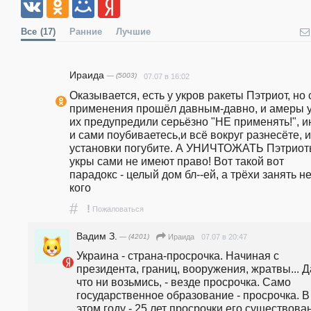
Все
(17)
Ранние
Лучшие
Ираида
— (5003)
07.07 в 16:02
Оказывается, есть у укров ракеты Пэтриот, но с
применения прошёл давным-давно, и амеры у
их предупредили серьёзно "НЕ применять!", ин
и сами поубиваетесь,и всё вокруг разнесёте, и 
установки погубите. А УНИЧТОЖАТЬ Пэтриот
укры сами не имеют право! Вот такой вот 
парадокс - целый дом бл--ей, а трёхи занять не 
кого
#
!
Пожаловаться
Вадим З.
— (4201)
07.07 в 20:47
Ираида
Украина - страна-просрочка. Начиная с 
президента, границ, вооружения, жратвы... Да
что ни возьмись, - везде просрочка. Само 
государственное образование - просрочка. В 
этом году - 25 лет просрочки его существова