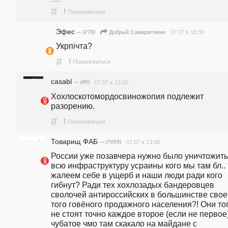
#
!
Пожаловаться
Эфес
— (278)
07.07 в 16:36
Добрый Самаритянин
Укрпiчта?
#
!
Пожаловаться
casabl
— (40)
07.07 в 13:20
Хохлоскотомордосвиножопия подлежит 
разорению.
#
!
Пожаловаться
Товарищ ФАБ
— (7005)
07.07 в 13:08
России уже позавчера нужно было уничтожить 
всю инфраструктуру усраины кого мы там бл.. 
жалеем себе в ущерб и наши люди ради кого 
гибнут? Ради тех хохлозадых бандеровцев 
сволочей антироссийских в большинстве своег
того говёного продажного населения?! Они тог
не стоят точно каждое второе (если не первое)
чубатое чмо там скакало на майдане с 