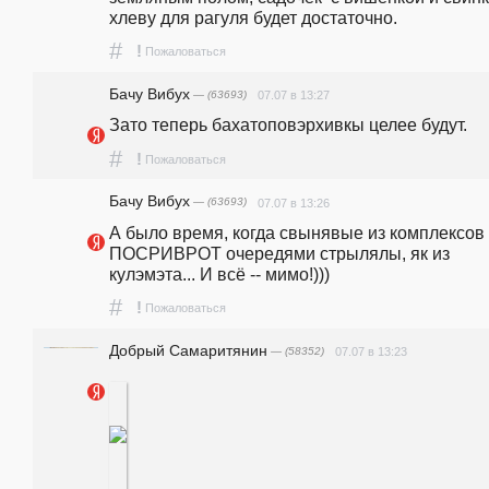
хлеву для рагуля будет достаточно.
#
!
Пожаловаться
Бачу Вибух
— (63693)
07.07 в 13:27
Зато теперь бахатоповэрхивкы целее будут.
#
!
Пожаловаться
Бачу Вибух
— (63693)
07.07 в 13:26
А было время, когда свынявые из комплексов 
ПОСРИВРОТ очередями стрылялы, як из 
кулэмэта... И всё -- мимо!)))
#
!
Пожаловаться
Добрый Самаритянин
— (58352)
07.07 в 13:23