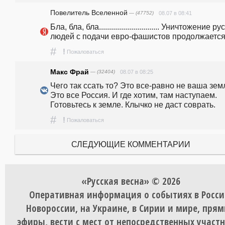
Повелитель Вселенной
— (47752)
08.07 в 08:41
Бла, бла, бла.............................. Уничтожение ру
людей с подачи евро-фашистов продолжается.
#
!
Пожаловаться
Макс Фрай
— (32404)
08.07 в 08:25
Чего так ссать то? Это все-равно не ваша земл
Это все Россия. И где хотим, там наступаем. 
Готовьтесь к земле. Клычко не даст соврать. 
#
!
Пожаловаться
СЛЕДУЮЩИЕ КОММЕНТАРИИ
«Русская весна» © 2026
Оперативная информация о событиях в Росси
Новороссии, на Украине, в Сирии и мире, пря
эфиры, вести с мест от непосредственных участ