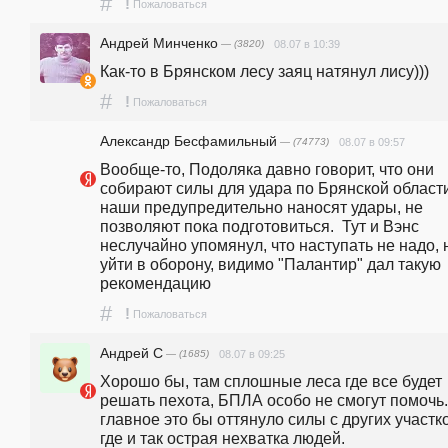
#
!
Пожаловаться
Андрей Минченко
— (3820)
08.07 в 10:39
Как-то в Брянском лесу заяц натянул лису)))
#
!
Пожаловаться
Александр Бесфамильный
— (74773)
08.07 в 09:57
Вообще-то, Подоляка давно говорит, что они 
собирают силы для удара по Брянской области,
наши предупредительно наносят удары, не 
позволяют пока подготовиться.  Тут и Вэнс 
неслучайно упомянул, что наступать не надо, 
уйти в оборону, видимо "Палантир" дал такую 
рекомендацию
#
!
Пожаловаться
Андрей C
— (1685)
08.07 в 09:25
Хорошо бы, там сплошные леса где все будет 
решать пехота, БПЛА особо не смогут помочь. 
главное это бы оттянуло силы с других участко
где и так острая нехватка людей.