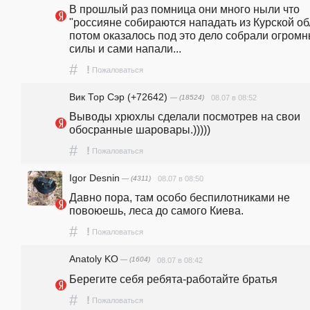
В прошлый раз помница они много ныли что 
"россияне собираются нападать из Курской обл
потом оказалось под это дело собрали огромн
силы и сами напали...
#
!
Пожаловаться
Вик Тор Сэр (+72642)
— (18524)
08.07 в 08:52
Выводы хрюхлы сделали посмотрев на свои 
обосранные шаровары.)))))
#
!
Пожаловаться
Igor Desnin
— (4311)
08.07 в 08:50
Давно пора, там особо беспилотниками не 
повоюешь, леса до самого Киева.
#
!
Пожаловаться
Anatoly KO
— (1604)
08.07 в 08:42
Берегите себя ребята-работайте братья
#
!
Пожаловаться