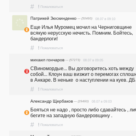
#
!
Пожаловаться
Патрикей Зюскинденко
— (50460)
08.07 в 09:10
Еще Илья Муромец мочил на Черниговщине 
всякую нерусскую нечисть. Помним. Бойтесь, 
бандерлоги!
#
!
Пожаловаться
михаил гончаров
— (57273)
08.07 в 09:05
СВиномордые... Вы договоритесь хоть между 
собой... Клоун ваш визжит о перемогах сплош
в Анкаре. В неньке  о наступлении на куев. ДБ
#
!
Пожаловаться
Александр Щербаков
— (29460)
08.07 в 09:03
Бояться не надо , просто либо сдавайтесь , либ
бегите на западную бандеровщину .
#
!
Пожаловаться