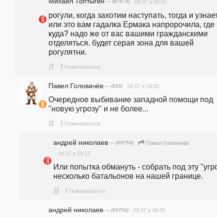
Михаил Топтыгин
— (87675)
08.07 в 09:02
рогули, когда захотим наступать, тогда и узнает
или это вам гадалка Ермака напророчила, где 
куда? надо же от вас вашими гражданскими 
отделяться. будет серая зона для вашей 
рогулятни.
#
!
Пожаловаться
Павел Головачёв
— (816)
08.07 в 09:02
Очередное выбивание западной помощи под 
"новую угрозу" и не более... 
#
!
Пожаловаться
андpeй николаев
— (69759)
Павел Головачёв
08.07 в 09:13
Или попытка обмануть - собрать под эту "угро
несколько батальонов на нашей границе.
#
!
Пожаловаться
андpeй николаев
— (69759)
08.07 в 08:58