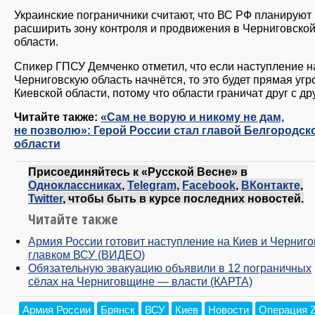
Украинские пограничники считают, что ВС РФ планируют
расширить зону контроля и продвижения в Черниговско
области.
Спикер ГПСУ Демченко отметил, что если наступление н
Черниговскую область начнётся, то это будет прямая угр
Киевской области, потому что области граничат друг с др
Читайте также:
«Сам не ворую и никому не дам,
не позволю»: Герой России стал главой Белгородск
области
Присоединяйтесь к «Русской Весне» в
Одноклассниках
,
Telegram
,
Facebook
,
ВКонтакте
,
Twitter
, чтобы быть в курсе последних новостей.
Читайте также
Армия России готовит наступление на Киев и Черниго
главком ВСУ (ВИДЕО)
Обязательную эвакуацию объявили в 12 пограничных
сёлах на Черниговщине — власти (КАРТА)
Армия России
Брянск
ВСУ
Киев
Новости
Операция 