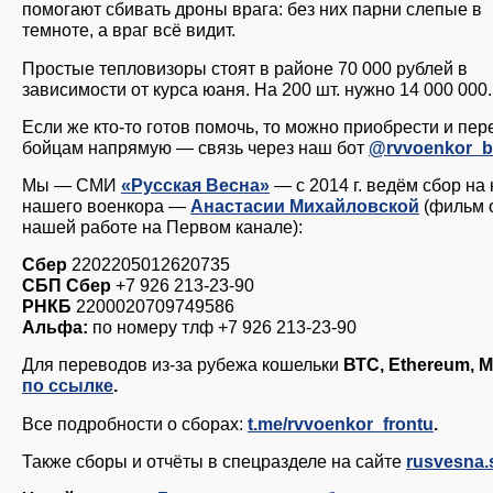
помогают сбивать дроны врага: без них парни слепые в
темноте, а враг всё видит.
Простые тепловизоры стоят в районе 70 000 рублей в
зависимости от курса юаня. На 200 шт. нужно 14 000 000.
Если же кто-то готов помочь, то можно приобрести и пер
бойцам напрямую — связь через наш бот
@rvvoenkor_b
Мы — СМИ
«Русская Весна»
— с 2014 г. ведём сбор на
нашего военкора —
Анастасии Михайловской
(фильм 
нашей работе на Первом канале):
Сбер
2202205012620735
СБП Сбер
+7 926 213-23-90
РНКБ
2200020709749586
Альфа:
по номеру тлф +7 926 213-23-90
Для переводов из-за рубежа кошельки
ВТС, Ethereum, 
по ссылке
.
Все подробности о сборах:
t.me/rvvoenkor_frontu
.
Также сборы и отчёты в спецразделе на сайте
rusvesna.