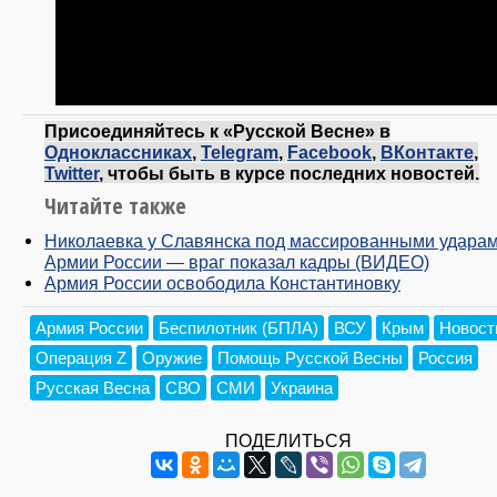
Присоединяйтесь к «Русской Весне» в
Одноклассниках
,
Telegram
,
Facebook
,
ВКонтакте
,
Twitter
, чтобы быть в курсе последних новостей.
Читайте также
Николаевка у Славянска под массированными удара
Армии России — враг показал кадры (ВИДЕО)
Армия России освободила Константиновку
Армия России
Беспилотник (БПЛА)
ВСУ
Крым
Новост
Операция Z
Оружие
Помощь Русской Весны
Россия
Русская Весна
СВО
СМИ
Украина
ПОДЕЛИТЬСЯ