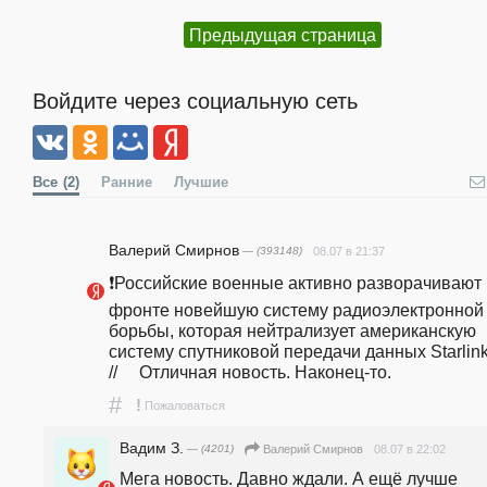
Предыдущая страница
Войдите через социальную сеть
Все
(2)
Ранние
Лучшие
Валерий Смирнов
— (393148)
08.07 в 21:37
❗️Российские военные активно разворачивают 
фронте новейшую систему радиоэлектронной 
борьбы, которая нейтрализует американскую 
систему спутниковой передачи данных Starlink.      
//     Отличная новость. Наконец-то. 
#
!
Пожаловаться
Вадим З.
— (4201)
08.07 в 22:02
Валерий Смирнов
Мега новость. Давно ждали. А ещё лучше 