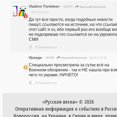
Vladimir Panteleev
— (11147)
Анатолий Koлотьев
08.07 в 22:51
Да тут все просто, когда подобные новости 
пишут, ссылаются на источник, на что ссылае
этот сайт я хз, ибо первый раз его вообще виж
но подозреваю что ссылается он на укрожопы
СМИ
#
!
Пожаловаться
Ираида
— (5138)
08.07 в 23:42
Анатолий Koлотьев
Специально просмотрела за сутки всё на 
Военном обозрении - так и НЕ нашла про взя
чего-то украми. НИЧЕГО!
#
!
Пожаловаться
«Русская весна» © 2026
Оперативная информация о событиях в Росси
Новороссии, на Украине, в Сирии и мире, пря