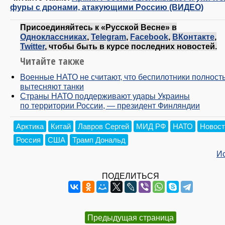
фуры с дронами, атакующими Россию (ВИДЕО)
Присоединяйтесь к «Русской Весне» в
Одноклассниках
,
Telegram
,
Facebook
,
ВКонтакте
,
Twitter
, чтобы быть в курсе последних новостей.
Читайте также
Военные НАТО не считают, что беспилотники полност
вытесняют танки
Страны НАТО поддерживают удары Украины
по территории России, — президент Финляндии
Арктика
Китай
Лавров Сергей
МИД РФ
НАТО
Новост
Россия
США
Трамп Дональд
И
ПОДЕЛИТЬСЯ
Предыдущая страница