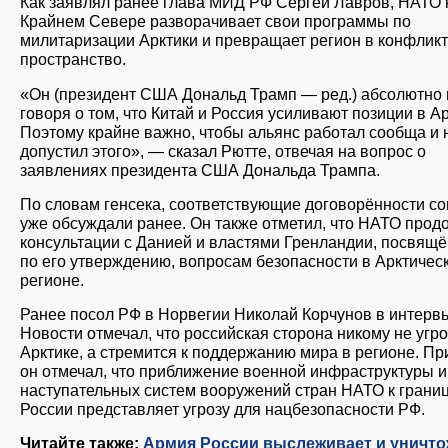
Как заявлял ранее глава МИД РФ Сергей Лавров, НАТО 
Крайнем Севере разворачивает свои программы по
милитаризации Арктики и превращает регион в конфлик
пространство.
«Он (президент США Дональд Трамп — ред.) абсолютно 
говоря о том, что Китай и Россия усиливают позиции в Ар
Поэтому крайне важно, чтобы альянс работал сообща и 
допустил этого», — сказал Рютте, отвечая на вопрос о
заявлениях президента США Дональда Трампа.
По словам генсека, соответствующие договорённости с
уже обсуждали ранее. Он также отметил, что НАТО прод
консультации с Данией и властями Гренландии, посвящ
по его утверждению, вопросам безопасности в Арктичес
регионе.
Ранее посол РФ в Норвегии Николай Корчунов в интер
Новости отмечал, что российская сторона никому не угр
Арктике, а стремится к поддержанию мира в регионе. Пр
он отмечал, что приближение военной инфраструктуры и
наступательных систем вооружений стран НАТО к грани
России представляет угрозу для нацбезопасности РФ.
Читайте также:
Армия России выслеживает и уничто