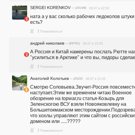
SERGEI KORENKOV
— (16148)
09.07 в 02:50
ната а у вас сколько рабочих ледоколов штуки 
есть?
#
!
Пожаловаться
андpeй николаев
— (69761)
08.07 в 23:03
А Россия и Китай намерены послать Рютте нах.
"усилиться в Арктике" и что вы, пидоры сдела
#
!
Пожаловаться
Анатолий Koлотьев
— (2620)
08.07 в 22:25
Смотрю Соловьева.Звучит-Россия повсеместн
наступает.Этим же временем читаю Военное 
обозрение на topwar,ru статья-Козырь для 
Зеленскогою ВСУ взяли Новояковлевку на 
Большетокмакском месторождении.Подозрева
что хохлы управляют этим сайтом с российски
доменом или .....?????
#
!
Пожаловаться