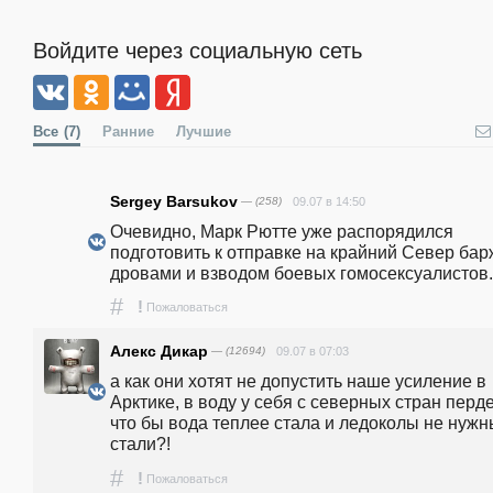
Войдите через социальную сеть
Все
(7)
Ранние
Лучшие
Sergey Barsukov
— (258)
09.07 в 14:50
Очевидно, Марк Рютте уже распорядился 
подготовить к отправке на крайний Север барж
дровами и взводом боевых гомосексуалистов.
#
!
Пожаловаться
Алекс Дикар
— (12694)
09.07 в 07:03
а как они хотят не допустить наше усиление в 
Арктике, в воду у себя с северных стран пердет
что бы вода теплее стала и ледоколы не нужн
стали?!
#
!
Пожаловаться