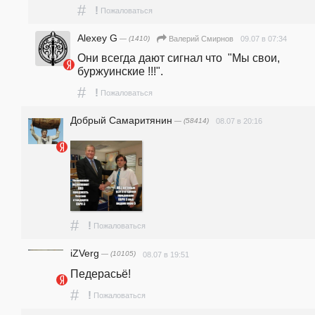
#
!
Пожаловаться
Alexey G
— (1410)
09.07 в 07:34
Валерий Смирнов
Они всегда дают сигнал что  "Мы свои, 
буржуинские !!!".
#
!
Пожаловаться
Добрый Самаритянин
— (58414)
08.07 в 20:16
#
!
Пожаловаться
iZVerg
— (10105)
08.07 в 19:51
Педерасьё! 
#
!
Пожаловаться