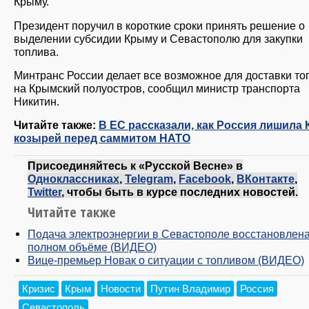
Крыму.
Президент поручил в короткие сроки принять решение о
выделении субсидии Крыму и Севастополю для закупки
топлива.
Минтранс России делает все возможное для доставки то
на Крымский полуостров, сообщил министр транспорта
Никитин.
Читайте также:
В ЕС рассказали, как Россия лишила 
козырей перед саммитом НАТО
Присоединяйтесь к «Русской Весне» в
Одноклассниках
,
Telegram
,
Facebook
,
ВКонтакте
,
Twitter
, чтобы быть в курсе последних новостей.
Читайте также
Подача электроэнергии в Севастополе восстановлена
полном объёме (ВИДЕО)
Вице-премьер Новак о ситуации с топливом (ВИДЕО)
Кризис
Крым
Новости
Путин Владимир
Россия
Севастополь