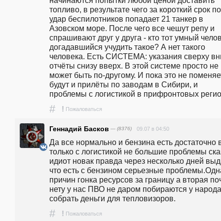
топливо, в результате чего за короткий срок по
удар беспилотников попадает 21 танкер в 
Азовском море. После чего все чешут репу и 
спрашивают друг у друга - кто тот умный челове
догадавшийся учудить такое? А нет такого 
человека. Есть СИСТЕМА: указания сверху вни
отчёты снизу вверх. В этой системе просто не 
может быть по-другому. И пока это не поменяет
будут и прилёты по заводам в Сибири, и 
проблемы с логистикой в прифронтовых регио
#
!
Пожаловаться
Геннадий Басков
— (8376)
09.07 в 04:50
Да все нормально и бензина есть достаточно в
только с логистикой не большие проблемы ска
идиот новак правда через несколько дней выд
что есть с бензином серьезные проблемы.Одна
причин гонка ресурсов за границу а вторая поч
нету у нас ПВО не даром побираются у народа
собрать деньги для тепловизоров.
#
!
Пожаловаться