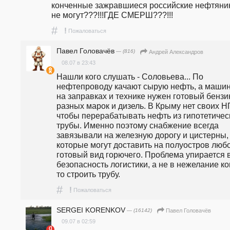
конченные зажравшиеся российские нефтяник
не могут???!!!ГДЕ СМЕРШ???!!!
#
!
Пожаловаться
Павел Головачёв
— (816)
Андрей Александров
08.07 в 23:43
Нашли кого слушать - Соловьева... По 
нефтепроводу качают сырую нефть, а машин
на заправках и технике нужен готовый бензин
разных марок и дизель. В Крыму нет своих НП
чтобы перерабатывать нефть из гипотетическ
трубы. Именно поэтому снабжение всегда 
завязывали на железную дорогу и цистерны, 
которые могут доставить на полуостров любо
готовый вид горючего. Проблема упирается в
безопасность логистики, а не в нежелание ко
то строить трубу.
#
!
Пожаловаться
SERGEI KORENKOV
— (16142)
Павел Головачёв
09.07 в 02:59