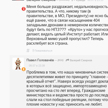
08.07 в 21:51
Ираида
Меня больше раздражает, недальновидность 
правительства. А что, никому там (в 
правительстве, в МО, Президенту) не ясно бы
ещё ранее, что в связи насыщением 404 
западными дронами в немереном количестве,
будут бить по НПЗ???  «Круто» у нас прогноз
делают, видать целый Институт работает. Или
Верховный мимо ушей пропустил? Теперь 
расхлебует вся страна. 
#
!
Пожаловаться
Павел Головачёв
— (816)
Валерий Смирнов
08.07 в 23:38
Проблема в том, что наша чиновничья систем
десятилетиями живет по принципу "главное - 
красивый отчет". Наверх всегда уходят докла
в которых всё защищено, импортозамещено и
просчитано на сто лет вперед. Гражданские 
министерства и ведомства просто до последн
слали на стол победные реляции, потому что 
плохие новости у нас приносить не любят. 