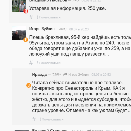
— (797)
08.07 в 22:12
Устаревшая информация. 250 уже.
#
!
Пожаловаться
Игорь Зуйкин
— (646)
08.07 в 20:23
Плешь брехливая, 95-й хер найдёшь есть толь
95ультра, утром залил на Атане по 249, после 
обеда говорят ещё добавили уже  по 259, а на
лопоухий уши под лапшу развесил...
#
!
Пожаловаться
Ираида
— (5109)
08.07 в 20:53
Игорь Зуйкин
Читала сейчас внимательно про топливо. 
Конкретно про Севастороль и Крым, КАК я 
поняла - взять под контроль цены на бензин 
жёстко, для этого и выдаётся субсидия, чтобы
держать цены для населения на приемлемом
стране уровне. От меня - а как уж там будет ...
#
!
Пожаловаться
Валерий Смирнов
— (393148)