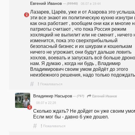
Евгений Иванов
— (99948)
08.07 в 19:44
Лазарев, Царёв, уже и от Азарова это услышал
эти все знают их политическую кухню изнутри и
как она работает , вообщем они как и многие н
патриоты считают , что пока Россия режим 
хохляцкий не выпилит или не сменит , ничего н
изменится, пока это сверхприбыльный 
безопасный бизнес и их шкурам и кошелькам 
ничего не угрожает, они будут дальше ловить 
хохлов, воевать и запускать всё больше дроно
нам. Я думаю , когда ни будь , Владимир 
Владимирович своим умом дойдёт до этого 
неизбежного решения, надо только подождать
#
!
Пожаловаться
Владимир Насыров
— (797)
Евгений Иванов
08.07 в 22:28
Сколько ждать? Не дойдет он уже своим умом
Если мог бы - давно б уже дошел.
#
!
Пожаловаться