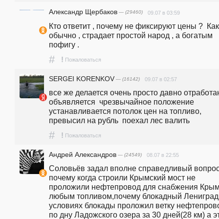
Александр Щербаков
— (29460)
09.07 в 03:59
Кто ответит , почему не фиксируют цены ?  Как 
обычно , страдает простой народ , а богатым 
пофигу .
#
!
Пожаловаться
SERGEI KORENKOV
— (16142)
09.07 в 02:57
все же делается очень просто давно отработан
объявляется  чрезвычайное положение 
устанавливается потолок цен на топливо, 
превысил на рубль  поехал лес валить 
#
!
Пожаловаться
Андрей Александров
— (24549)
08.07 в 22:55
Соловьёв задал вполне справедливый вопрос:
почему когда строили Крымский мост не 
проложили нефтепровод для снабжения Крым
любым топливом,почему блокадный Лениград 
условиях блокады проложил ветку нефтепрово
по дну Ладожского озера за 30 дней(28 км) а эт