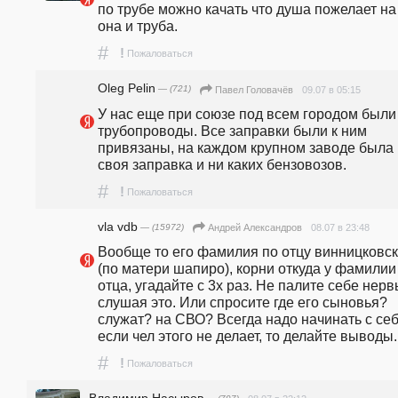
по трубе можно качать что душа пожелает на 
она и труба.
#
!
Пожаловаться
Oleg Pelin
— (721)
09.07 в 05:15
Павел Головачёв
У нас еще при союзе под всем городом были 
трубопроводы. Все заправки были к ним 
привязаны, на каждом крупном заводе была 
своя заправка и ни каких бензовозов.
#
!
Пожаловаться
vla vdb
— (15972)
08.07 в 23:48
Андрей Александров
Вообще то его фамилия по отцу винницковск
(по матери шапиро), корни откуда у фамилии 
отца, угадайте с 3х раз. Не палите себе нерв
слушая это. Или спросите где его сыновья? 
служат? на СВО? Всегда надо начинать с себя
если чел этого не делает, то делайте выводы.
#
!
Пожаловаться
Владимир Насыров