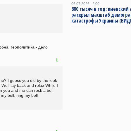
06.07.2026 - 2:00
800 тысяч в год: киевский
раскрыл масштаб демогр
катастрофы Украины (ВИД
она, геополитика - дело 
1
e? I guess you did by the look 
 Well lay back and relax While I 
n you and me can rock a bel 
 my bell, ring my bell