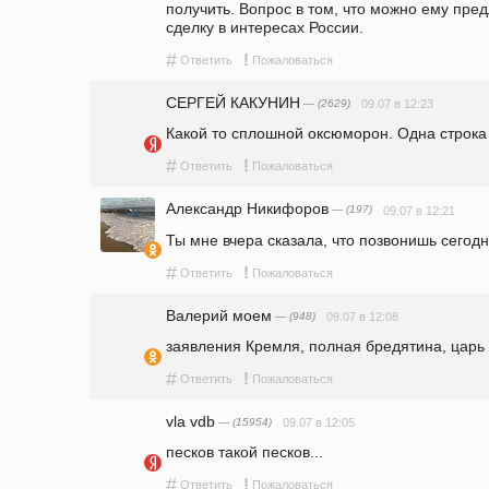
получить. Вопрос в том, что можно ему пред
сделку в интересах России. 
#
!
Ответить
Пожаловаться
СЕРГЕЙ КАКУНИН
— (2629)
09.07 в 12:23
Какой то сплошной оксюморон. Одна строка
#
!
Ответить
Пожаловаться
Александр Никифоров
— (197)
09.07 в 12:21
Ты мне вчера сказала, что позвонишь сегодня
#
!
Ответить
Пожаловаться
Валерий моем
— (948)
09.07 в 12:08
заявления Кремля, полная бредятина, царь
#
!
Ответить
Пожаловаться
vla vdb
— (15954)
09.07 в 12:05
песков такой песков...
#
!
Ответить
Пожаловаться