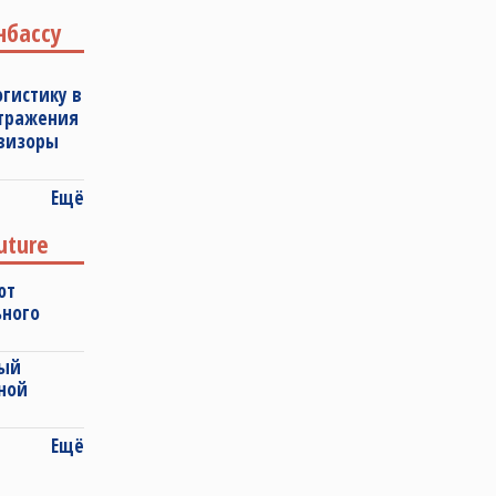
нбассу
огистику в
отражения
овизоры
Ещё
uture
ют
ьного
ный
ной
Ещё