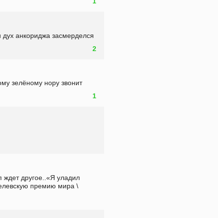
1
 и дух анкориджа засмерделся
2
ому зелёному нору звонит
1
 ждет другое..«Я уладил 
елевскую премию мира \