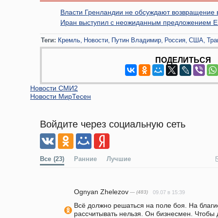
Власти Гренландии не обсуждают возвращение 
Иран выступил с неожиданным предложением Е
Теги:
Кремль
Новости
Путин Владимир
Россия
США
Тра
ПОДЕЛИТЬСЯ
Новости СМИ2
Новости МирТесен
Войдите через социальную сеть
Все
(23)
Ранние
Лучшие
Ognyan Zhelezov
— (483)
09.07 в 15:39
Всё должно решаться на поле боя. На благ
рассчитывать нельзя. Он бизнесмен. Чтобы д