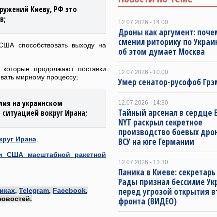
ужений Киеву, РФ это
в;
12.07.2026 - 14:00
Дроны как аргумент: поче
сменил риторику по Украи
США способствовать выходу на
об этом думает Москва
 которые продолжают поставки
12.07.2026 - 10:00
овать мирному процессу;
Умер сенатор-русофоб Грэ
лия на украинском
12.07.2026 - 14:30
Тайный арсенал в сердце 
с ситуацией вокруг Ирана;
NYT раскрыл секретное
производство боевых дро
круг Ирана
.
ВСУ на юге Германии
ки США масштабной ракетной
12.07.2026 - 13:30
Паника в Киеве: секретар
Рады признал бессилие У
перед угрозой открытия в
иках
,
Telegram
,
Facebook
,
новостей.
фронта (ВИДЕО)