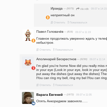
Ираида
— (5075)
09.07 в 14:15
vla vdb
неприятный он
#
!
Ответить
Пожаловаться
Павел Головачёв
— (816)
09.07 в 11:19
Главное продолжать уверенно ждать у телеф
небыстрое.
#
!
Ответить
Пожаловаться
Аполинарий Бескрестнов
— (3230)
09.07 в 11:14
I'm glad you're home Now did you really miss m
in your eye (Look in your eye, look in your eye)
put away the dishes (put away the dishes) The
lYou can ring my bell, ring my bel lYou can ring
#
!
Ответить
Пожаловаться
Варага Евгений
— (1672)
09.07 в 11:05
Опять Анкориджем завоняло......