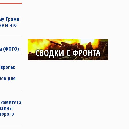
му Трамп
не и что
м (ФОТО)
Европы:
нов для
ь комитета
краины
торого