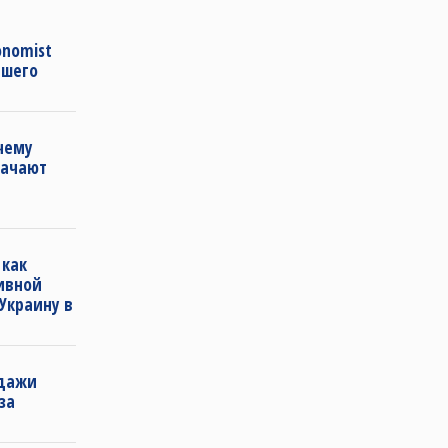
onomist
ашего
чему
начают
 как
ивной
Украину в
одажи
за