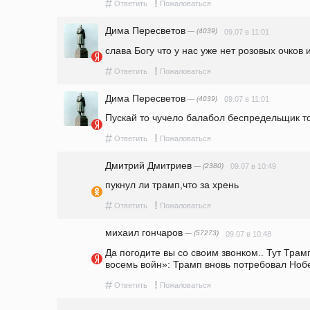
#
!
Ответить
Пожаловаться
Дима Пересветов
— (4039)
09.07 в 11:01
слава Богу что у нас уже нет розовых очков
#
!
Ответить
Пожаловаться
Дима Пересветов
— (4039)
09.07 в 11:01
Пускай то чучело балабол беспредельщик т
#
!
Ответить
Пожаловаться
Дмитрий Дмитриев
— (2380)
09.07 в 10:49
пукнул ли трамп,что за хрень
#
!
Ответить
Пожаловаться
михаил гончаров
— (57273)
09.07 в 10:48
Да погодите вы со своим звонком.. Тут Трамп
восемь войн»: Трамп вновь потребовал Ноб
#
!
Ответить
Пожаловаться