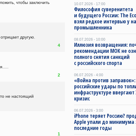
ложить, чтобы заключить 
10.07.2026 - 17:00
Философия суверенитета
и будущего России: The Ec
взял редкое интервью у н
промышленника
 отрицает другую.
08.07.2026 - 10:00
Иллюзия возвращения: по
4
рекомендации МОК не оз
полного снятия санкций
с российского спорта
.....
2
06.07.2026 - 4:00
«Война против заправок»:
российские удары по топл
инфраструктуре ввергают 
 то не настоящий
кризис
06.07.2026 - 3:00
iPhone теряет Россию? пр
Apple упали до минимума 
последние годы
1