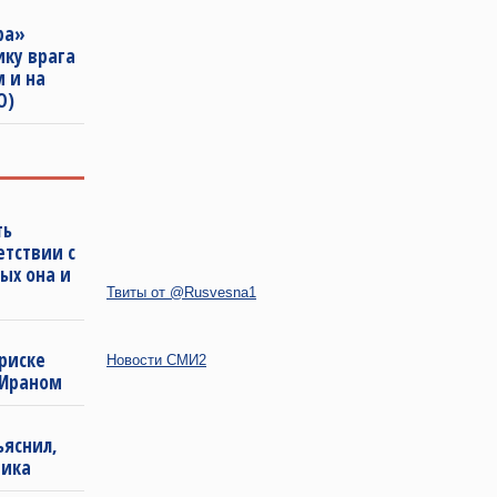
ра»
ику врага
м и на
О)
ть
етствии с
ых она и
Твиты от @Rusvesna1
риске
Новости СМИ2
 Ираном
ъяснил,
мика