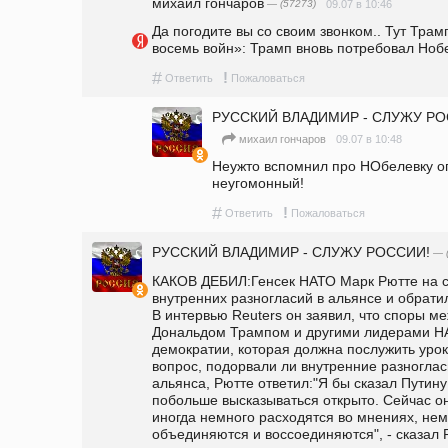
михаил гончаров
— (57273)
09.07 в 10:46
Да погодите вы со своим звонком.. Тут Трамп
восемь войн»: Трамп вновь потребовал Ноб
#
!
Ответить
Пожаловаться
РУССКИЙ ВЛАДИМИР - СЛУЖУ РО
09.07 в 10:48
михаил гончаров
Неужто вспомнил про НОбелевку оп
неугомонный!
#
!
Ответить
Пожаловаться
РУССКИЙ ВЛАДИМИР - СЛУЖУ РОССИИ!
— (
КАКОВ ДЕБИЛ:Генсек НАТО Марк Рютте на са
внутренних разногласий в альянсе и обратил
В интервью Reuters он заявил, что споры м
Дональдом Трампом и другими лидерами НА
демократии, которая должна послужить уро
вопрос, подорвали ли внутренние разногла
альянса, Рютте ответил:"Я бы сказал Путину
побольше высказываться открыто. Сейчас он
иногда немного расходятся во мнениях, немн
объединяются и воссоединяются", - сказал Р