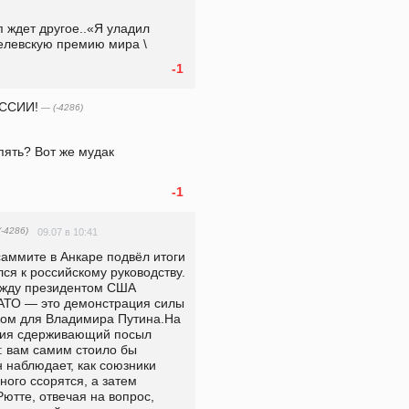
 ждет другое..«Я уладил 
елевскую премию мира \
-1
ССИИ!
— (-4286)
ять? Вот же мудак 
-1
-4286)
09.07 в 10:41
ммите в Анкаре подвёл итоги 
ся к российскому руководству. 
ежду президентом США 
ТО — это демонстрация силы 
ком для Владимира Путина.На 
сия сдерживающий посыл 
: вам самим стоило бы 
 наблюдает, как союзники 
ого ссорятся, а затем 
ютте, отвечая на вопрос, 