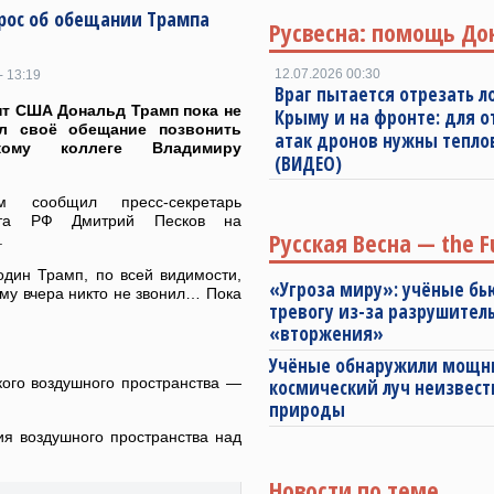
прос об обещании Трампа
Русвесна: помощь До
12.07.2026 00:30
- 13:19
Враг пытается отрезать л
т США Дональд Трамп пока не
Крыму и на фронте: для 
л своё обещание позвонить
атак дронов нужны тепл
скому коллеге Владимиру
(ВИДЕО)
 сообщил пресс-секретарь
нта РФ Дмитрий Песков на
Русская Весна — the F
.
один Трамп, по всей видимости,
«Угроза миру»: учёные бь
ому вчера никто не звонил… Пока
тревогу из-за разрушител
«вторжения»
Учёные обнаружили мощ
ого воздушного пространства —
космический луч неизвест
природы
я воздушного пространства над
Новости по теме