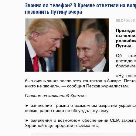
Звонил ли телефон? В Кремле ответили на во
позвонить Путину вчера
09.07.2026 
Президен
выполни
россий
Путину.
Об этом
президе
брифинге
«Ну, госп
был очень занят после всех контактов в Анкаре. Поэт
никто не звонил», — сообщил Песков журналистам.
Главное из заявлений Кремля:
► заявление Трампа о возможном закрытии украинск
новые, ранее никто не обсуждал эту тему;
► заявления о возможном обеспечении США закрыти
Украиной еще предстоит осмыслить;