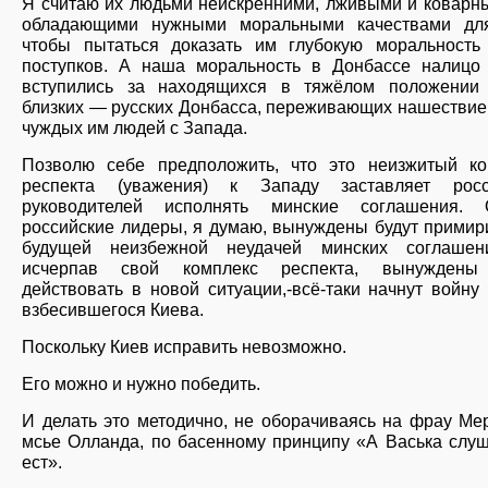
Я считаю их людьми неискренними, лживыми и коварн
обладающими нужными моральными качествами для
чтобы пытаться доказать им глубокую моральность
поступков. А наша моральность в Донбассе налиц
вступились за находящихся в тяжёлом положении
близких — русских Донбасса, переживающих нашествие
чуждых им людей с Запада.
Позволю себе предположить, что это неизжитый ко
респекта (уважения) к Западу заставляет росс
руководителей исполнять минские соглашения. 
российские лидеры, я думаю, вынуждены будут примир
будущей неизбежной неудачей минских соглашен
исчерпав свой комплекс респекта, вынуждены
действовать в новой ситуации,-всё-таки начнут войну
взбесившегося Киева.
Поскольку Киев исправить невозможно.
Его можно и нужно победить.
И делать это методично, не оборачиваясь на фрау Ме
мсье Олланда, по басенному принципу «А Васька слуш
ест».