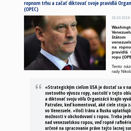
ropnom trhu a začať diktovať svoje pravidlá Organi
(OPEC)
26.03.2019 
Washingt
Venezue
štátom
venezuel
na ropno
pravidlá 
ropu (OP
Tento náz
rady Nikol
«Strategickým cieľom USA je dostať sa v naj
svetového vývozu ropy, nastoliť v tejto obla
a diktovať svoju vôľu Organizácii krajín vyv
Patrušev, keď komentoval, aké ciele stoja
vo Venezuele. «Voči Iránu a Rusku uplatňujú
možnosti v obchodovaní s ropou. Treba jedn
nad venezuelskou ropou, veď ropné rafinéri
určené na spracovanie práve tejto lacnej su