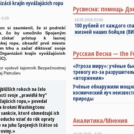
zácii krajín vyvážajúcich ropu
Русвесна: помощь До
- 0:26
18.05.2026 03:00
100 рублей от каждого спа
on si zaumienil, že si podrobí
жизней наших бойцов (В
lu, čo by umožnilo Spojeným
 získať prístup k lacnej
skej rope, obsadiť prvé miesto
m trhu a začať diktovať svoje
Русская Весна — the F
Organizácii krajín vyvážajúcich
EC).
«Угроза миру»: учёные бь
or vyslovil tajomník Bezpečnostnej
тревогу из-за разрушител
aj Patrušev.
«вторжения»
Учёные обнаружили мощ
bližších rokoch na čelo
космический луч неизвест
sti svoje „pravidlá hry“
природы
ážajúcich ropu,» povedal
 za krokmi Washingtonu
 sankcie, ktoré obmedzujú ich
oducho vziať do rúk opraty
Аналитика/Мнения
e na juhu Spojených štátov sú
roviny.»