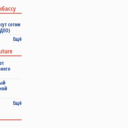
нбассу
сут сотни
ИДЕО)
Ещё
uture
ют
ьного
ный
ной
Ещё