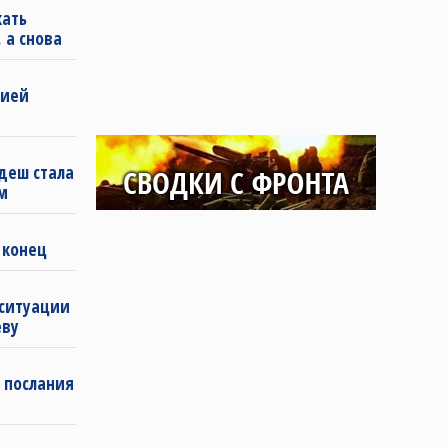
кать
 а снова
бией
деш стала
м
 конец
 ситуации
еву
 послания