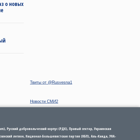
з о новых
ле
ный
Твиты от @Rusvesna1
Новости СМИ2
m), Русский добровольческий корпус (РДК), Правый сектор, Украинская
рузинский легион, Национал-Большевистская партия (НБП), Аль-Каида, УНА-