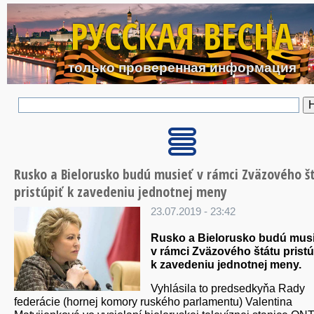
Перейти к основному с
РУССКАЯ ВЕСНА
только проверенная информация
Rusko a Bielorusko budú musieť v rámci Zväzového š
pristúpiť k zavedeniu jednotnej meny
23.07.2019 - 23:42
Rusko a Bielorusko budú mus
v rámci Zväzového štátu pristú
k zavedeniu jednotnej meny.
Vyhlásila to predsedkyňa Rady
federácie (hornej komory ruského parlamentu) Valentina