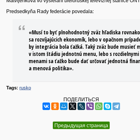
Matvijenková vo vysielaní bieloruskej televíznej stanice ONT
Predsedkyňa Rady federácie povedala:
«Musí to byť plnohodnotný zväz hľadiska rovnako
sa rozvíjajúcich ekonomík, lebo v opačnom prípad
by integrácia bola ťažká. Taký zväz bude musieť 
v istom štádiu jednotnú menu, lebo s rozdielnymi
menami sa ťažko bude dať určovať jednotná fina
a menová politika».
Tags:
rusko
ПОДЕЛИТЬСЯ
Предыдущая страница