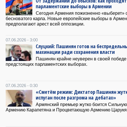
От задержаний до обысков: как проходят
парламентские выборы в Армении
Сегодня Армения пожизненно «выберет» 
бесноватого карла. Новые европейские выборы в Арме
предполагают арест всей оппозиции.
07.06.2026 - 3:00
Слуцкий: Пашинян готов на беспредельн
махинации ради сохранения власти
Пашинян крайне неуверен в своей победе
предстоящих парламентских выборах.
07.06.2026 - 0:30
«Сметём режим: Диктатор Пашинян жут
испуган после разгрома на дебатах»
Армянский премьер жутко боится Сильную
Армению Карапетяна и Процветающую Армению Царукя