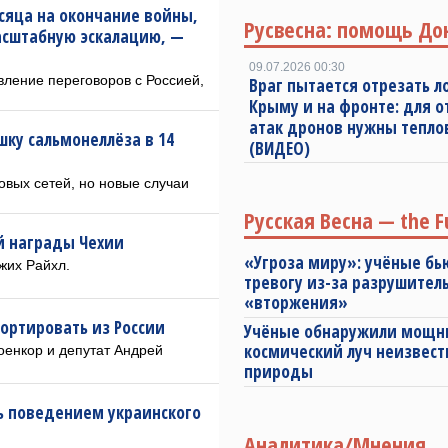
есяца на окончание войны,
Русвесна: помощь До
асштабную эскалацию, —
09.07.2026 00:30
вление переговоров с Россией,
Враг пытается отрезать л
Крыму и на фронте: для 
атак дронов нужны тепл
ку сальмонеллёза в 14
(ВИДЕО)
вых сетей, но новые случаи
Русская Весна — the F
й награды Чехии
«Угроза миру»: учёные бь
жих Райхл.
тревогу из-за разрушител
«вторжения»
ортировать из России
Учёные обнаружили мощ
космический луч неизвест
оенкор и депутат Андрей
природы
ь поведением украинского
Аналитика/Мнения