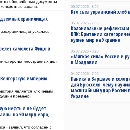
иняты обновлённые документы
 конкретные задачи.
05.07.2026 - 8:00
Кто съел украинский хлеб 
подземных хранилищах
05.07.2026 - 7:00
Колониальные рефлексы и
 газохранилищ опускалась
ВПК: Британии категориче
нужен мир на Украине
релёт самолёта Фицо в
05.07.2026 - 0:20
«Мягкая сила» России и р
инистерства иностранных дел
в Молдавии
04.07.2026 - 7:00
-Венгерскую империю —
Паника в Варшаве и холо
для Брюсселя: чему научил
масштабный удар России 
Австрия является ключевым
Украине
дущий премьер.
кую нефть и не будет
аины на 90 млрд евро, —
а» заявил, что согласен с