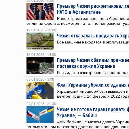
26.01.2026 - 0:00
Премьер Чехии раскритиковал с
НАТО в Афганистане
Ранее Трамп заявил, что в Афганист
от линии фронта, несмотря на то, что направили туда
19.01.2026 - 20:00
Чехия отказалась продавать Укр
Все машины находятся в эксплуатаци
13.01.2026 - 14:00
Премьер Чехии обвинил прежнее
поставках оружия Украине
Речь идёт о засекреченных поставках
08.01.2026 - 3:00
Флаг Украины убрали со здания 
Украинский «прапор» был вывешен н
центре Праги с 24 февраля 2022 года
02.01.2026 - 21:30
Чехия не готова гарантировать
Украине, — Бабиш
«Мы больше не можем давать Украине
потому что нам не хватает даже на поваров для на