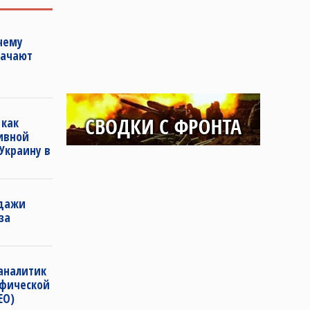
чему
начают
 как
ивной
Украину в
одажи
за
 аналитик
афической
ЕО)