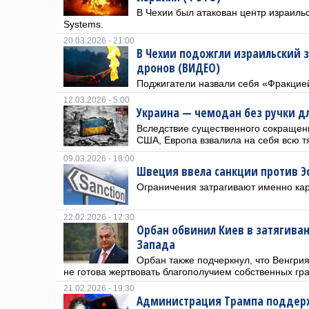
В Чехии был атакован центр израильс
Systems.
20.03.2026 - 21:00
В Чехии подожгли израильский 
дронов (ВИДЕО)
Поджигатели назвали себя «Фракцие
12.03.2026 - 5:00
Украина — чемодан без ручки д
Вследствие существенного сокращен
США, Европа взвалила на себя всю т
09.03.2026 - 18:00
Швеция ввела санкции против Эс
Ограничения затрагивают именно кар
22.02.2026 - 12:30
Орбан обвинил Киев в затягива
Запада
Орбан также подчеркнул, что Венгри
не готова жертвовать благополучием собственных гр
21.02.2026 - 19:30
Администрация Трампа поддер