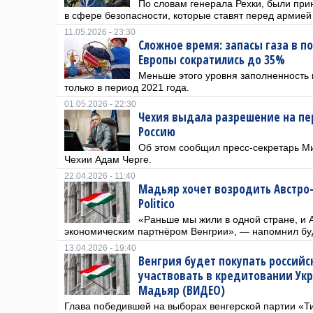
По словам генерала Рехки, были пр
в сфере безопасности, которые ставят перед армией
11.05.2026 - 23:30
Сложное время: запасы газа в 
Европы сократились до 35%
Меньше этого уровня заполненность
только в период 2021 года.
01.05.2026 - 22:30
Чехия выдала разрешение на пе
Россию
Об этом сообщил пресс-секретарь М
Чехии Адам Черге.
22.04.2026 - 11:40
Мадьяр хочет возродить Австро
Politico
«Раньше мы жили в одной стране, и 
экономическим партнёром Венгрии», — напомнил бу
13.04.2026 - 19:40
Венгрия будет покупать российс
участвовать в кредитовании Укр
Мадьяр (ВИДЕО)
Глава победившей на выборах венгерской партии «Тис