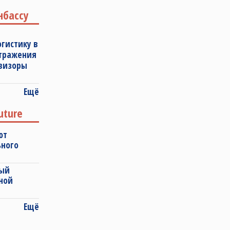
нбассу
огистику в
отражения
овизоры
Ещё
uture
ют
ьного
ный
ной
Ещё