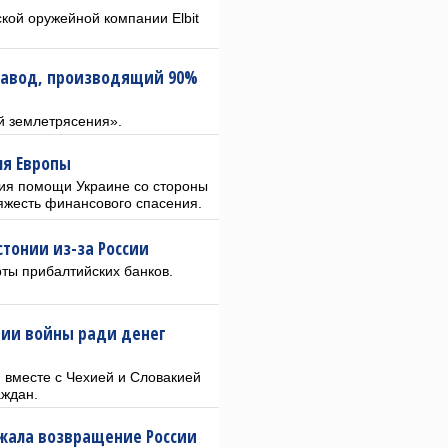
кой оружейной компании Elbit
завод, производящий 90%
й землетрясения».
ля Европы
ия помощи Украине со стороны
яжесть финансового спасения.
тонии из-за России
ты прибалтийских банков.
нии войны ради денег
я вместе с Чехией и Словакией
аждан.
жала возвращение России