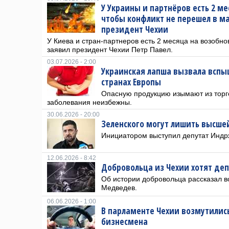
У Украины и партнёров есть 2 м
чтобы конфликт не перешел в м
президент Чехии
У Киева и стран-партнеров есть 2 месяца на возобно
заявил президент Чехии Петр Павел.
03.07.2026 - 2:00
Украинская лапша вызвала вспыш
странах Европы
Опасную продукцию изымают из торго
заболевания неизбежны.
30.06.2026 - 20:00
Зеленского могут лишить высше
Инициатором выступил депутат Индр
12.06.2026 - 8:42
Добровольца из Чехии хотят деп
Об истории добровольца рассказал в
Медведев.
06.06.2026 - 1:00
В парламенте Чехии возмутилис
бизнесмена