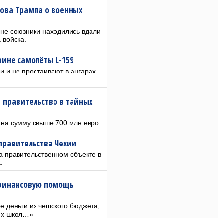
лова Трампа о военных
ане союзники находились вдали
 войска.
аине самолёты L-159
и и не простаивают в ангарах.
 правительство в тайных
 на сумму свыше 700 млн евро.
правительства Чехии
а правительственном объекте в
.
 финансовую помощь
 деньги из чешского бюджета,
ших школ…»