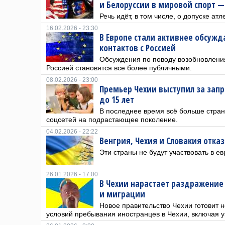
и Белоруссии в мировой спорт —
Речь идёт, в том числе, о допуске ат
16.02.2026 - 23:30
В Европе стали активнее обсуж
контактов с Россией
Обсуждения по поводу возобновлени
Россией становятся все более публичными.
08.02.2026 - 23:00
Премьер Чехии выступил за запр
до 15 лет
В последнее время всё больше стран
соцсетей на подрастающее поколение.
04.02.2026 - 22:22
Венгрия, Чехия и Словакия отка
Эти страны не будут участвовать в 
26.01.2026 - 17:00
В Чехии нарастает раздражение 
и миграции
Новое правительство Чехии готовит 
условий пребывания иностранцев в Чехии, включая у