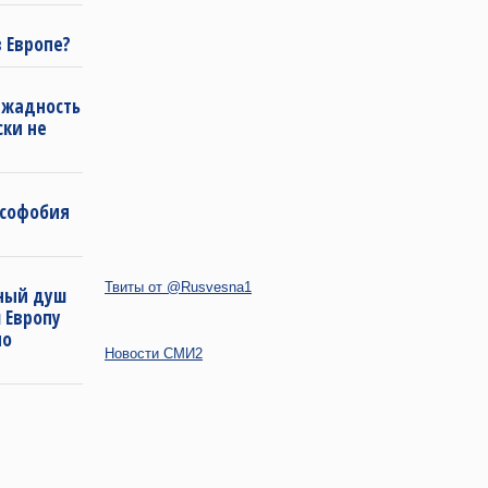
в Европе?
 жадность
ски не
усофобия
Твиты от @Rusvesna1
дный душ
 Европу
по
Новости СМИ2