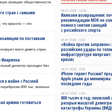
ивную реакцию общественности.
08.07.2026 - 10:00
нге стран с самыми
Иллюзия возвращения: по
рекомендации МОК не оз
, что красота — это
полного снятия санкций
с российского спорта
 коалиции по поставкам
06.07.2026 - 4:00
«Война против заправок»:
российские удары по топл
сируют всего девять стран.
инфраструктуре ввергают 
кризис
а Илариона
ельный досмотр проходил без
06.07.2026 - 3:00
iPhone теряет Россию? пр
Apple упали до минимума 
я к войне с Россией
последние годы
переброски 800 тыс. военных
06.07.2026 - 2:00
800 тысяч в год: киевский
вал армию готовиться
раскрыл масштаб демогр
катастрофы Украины (ВИД