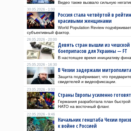
Видео также вызвало сильную негат
30.05.2026 - 1:00
Россия стала четвёртой в рейти
красивыми женщинами
World Population Review подчёркивает
субъективный фактор.
26.05.2026 - 20:00
Девять стран вышли из чешской
боеприпасов для Украины — FT
В настоящее время инициативу финан
25.05.2026 - 16:30
В Чехии задержали митрополит
Защита подчёркивает, что предварит
свидетелей и видеофиксации.
23.05.2026 - 9:00
Страны Европы усиленно готовятс
Германия разработала план быстрой 
НАТО на восточный фланг.
22.05.2026 - 9:46
Начальник генштаба Чехии приз
к войне с Россией