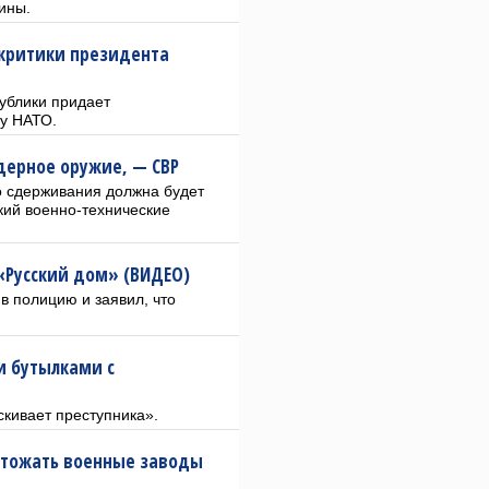
ины.
критики президента
ублики придает
ту НАТО.
ядерное оружие, — СВР
 сдерживания должна будет
кий военно-технические
«Русский дом» (ВИДЕО)
 полицию и заявил, что
и бутылками с
скивает преступника».
чтожать военные заводы