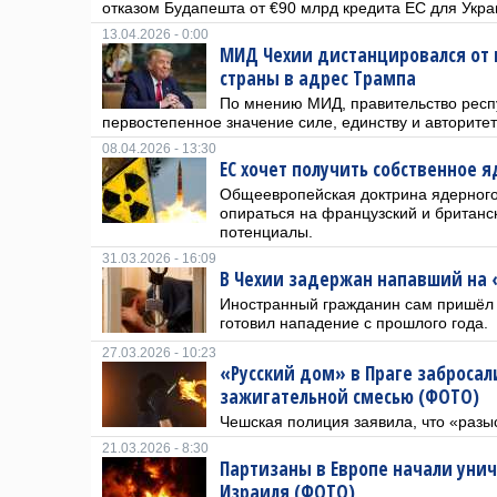
отказом Будапешта от €90 млрд кредита ЕС для Укра
13.04.2026 - 0:00
МИД Чехии дистанцировался от 
страны в адрес Трампа
По мнению МИД, правительство респ
первостепенное значение силе, единству и авторите
08.04.2026 - 13:30
ЕС хочет получить собственное 
Общеевропейская доктрина ядерного
опираться на французский и британс
потенциалы.
31.03.2026 - 16:09
В Чехии задержан напавший на 
Иностранный гражданин сам пришёл в
готовил нападение с прошлого года.
27.03.2026 - 10:23
«Русский дом» в Праге забросал
зажигательной смесью (ФОТО)
Чешская полиция заявила, что «разы
21.03.2026 - 8:30
Партизаны в Европе начали уни
Израиля (ФОТО)