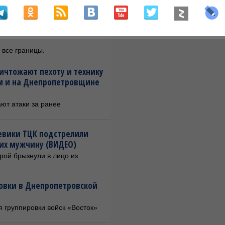
 жестокости из-за
 все границы.
ичтожают пехоту и технику
ом и на Днепропетровщине
ют атаки за ранее
оевики ТЦК подстрелили
ших мужчину (ВИДЕО)
рой брызнули в лицо из
вки в Днепропетровской
 группировки войск «Восток»