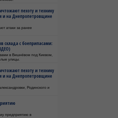
ичтожают пехоту и технику
ом и на Днепропетровщине
ют атаки за ранее
в склада с боеприпасами:
ИДЕО)
ывами в Вишнёвом под Киевом,
елые улицы.
ичтожают пехоту и технику
ом и на Днепропетровщине
александровки, Родинского и
приятию
ому предприятию в