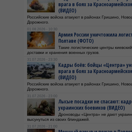
врага в боях за Красноармейск
(ВИДЕО)
Российские войска атакуют в районах Гришино, Ново
Дорожного.
01.08.2026 - 10:30
Армия России уничтожила логис
Полтаве (ФОТО)
Такие логистические центры киевски
доставки и хранения военных грузов.
31.07.2026 - 23:30
Кадры боёв: бойцы «Центра» ун
врага в боях за Красноармейск
(ВИДЕО)
Российские войска атакуют в районах Гришино, Ново
Дорожного.
31.07.2026 - 23:00
Лысые посадки не спасают: кад
украинских боевиков (ВИДЕО)
Дроноводы «Центра» не дают украин
высунуться из своих блиндажей.
31.07.2026 - 21:00
Мощный взрыв и пожар в Павлог