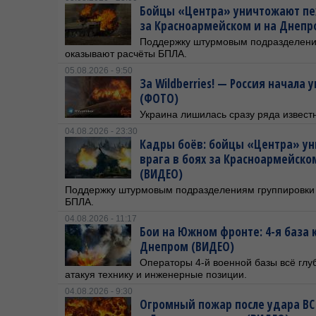
Бойцы «Центра» уничтожают пехо
за Красноармейском и на Днеп
Поддержку штурмовым подразделени
оказывают расчёты БПЛА.
05.08.2026 - 9:50
За Wildberries! — Россия начала
(ФОТО)
Украина лишилась сразу ряда извест
04.08.2026 - 23:30
Кадры боёв: бойцы «Центра» ун
врага в боях за Красноармейск
(ВИДЕО)
Поддержку штурмовым подразделениям группировки
БПЛА.
04.08.2026 - 11:17
Бои на Южном фронте: 4-я база 
Днепром (ВИДЕО)
Операторы 4-й военной базы всё глуб
атакуя технику и инженерные позиции.
04.08.2026 - 9:30
Огромный пожар после удара ВС