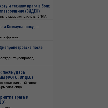
ту и технику врага в боях
ропетровщине (ВИДЕО)
ям оказывают расчёты БПЛА.
ое и Коммунаровку, —
тков фронта.
Днепропетровске после
вреждён трубопровод,
: после удара
ым (ФОТО, ВИДЕО)
ке стоит сильный запах
акрывают лица.
риятие врага в
ЕО)
ьниково.