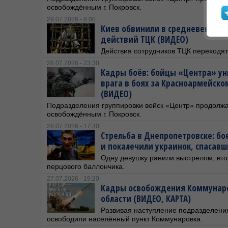
освобождённым г. Покровск.
29.07.2026 - 8:00
Киев обвинили в средневековой
действий ТЦК (ВИДЕО)
Действия сотрудников ТЦК переходят
28.07.2026 - 23:30
Кадры боёв: бойцы «Центра» ун
врага в боях за Красноармейск
(ВИДЕО)
Подразделения группировки войск «Центр» продолжа
освобождённым г. Покровск.
28.07.2026 - 17:30
Стрельба в Днепропетровске: б
и покалечили украинок, спасав
Одну девушку ранили выстрелом, вто
перцового баллончика.
27.07.2026 - 19:20
Кадры освобождения Коммунаро
области (ВИДЕО, КАРТА)
Развивая наступление подразделения
освободили населённый пункт Коммунаровка.