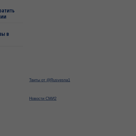
ратить
сии
зы в
Твиты от @Rusvesna1
Новости СМИ2