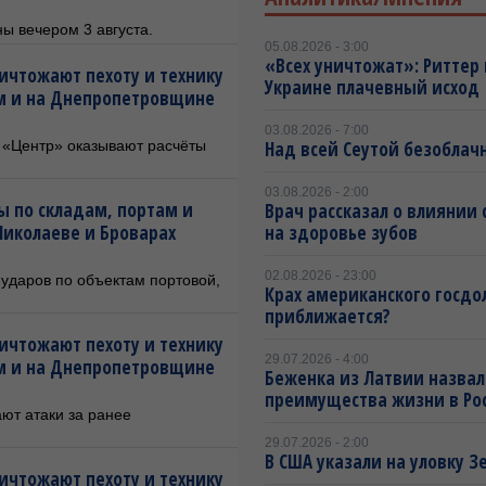
ы вечером 3 августа.
05.08.2026 - 3:00
«Всех уничтожат»: Риттер
ичтожают пехоту и технику
Украине плачевный исход
ом и на Днепропетровщине
03.08.2026 - 7:00
 «Центр» оказывают расчёты
Над всей Сеутой безоблач
03.08.2026 - 2:00
ы по складам, портам и
Врач рассказал о влиянии 
Николаеве и Броварах
на здоровье зубов
02.08.2026 - 23:00
ударов по объектам портовой,
Крах американского госдо
приближается?
ичтожают пехоту и технику
29.07.2026 - 4:00
ом и на Днепропетровщине
Беженка из Латвии назвал
преимущества жизни в Ро
ют атаки за ранее
29.07.2026 - 2:00
В США указали на уловку З
ичтожают пехоту и технику