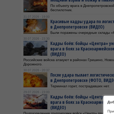
По объекту врага в Днепропетровско
беспилотник.
31.07.2026 - 19:00
Красивые кадры удара по логис
в Днепропетровске (ВИДЕО)
Были поражены очередные склады «
30.07.2026 - 23:30
Кадры боёв: бойцы «Центра» ун
врага в боях за Красноармейск
(ВИДЕО)
Российские войска атакуют в районах Гришино, Ново
Дорожного.
30.07.2026 - 20:37
После удара пылает логистичес
в Днепропетровске (ФОТО, ВИДЕ
Терминал горит, пострадавших нет.
29.07.2026 - 23:00
Кадры боёв: бойцы «Центра» ун
врага в боях за Красноармейск
Доб
(ВИДЕО)
При
Подразделения группировки войск «Центр» продолжа