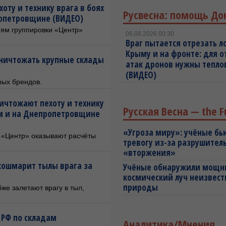
ту и технику врага в боях
Русвесна: помощь До
ропетровщине (ВИДЕО)
ям группировки «Центр»
06.08.2026 00:30
Враг пытается отрезать л
Крыму и на фронте: для 
 уничтожать крупные склады
атак дронов нужны тепл
(ВИДЕО)
ных брендов.
ичтожают пехоту и технику
Русская Весна — the F
ом и на Днепропетровщине
«Угроза миру»: учёные бь
 «Центр» оказывают расчёты
тревогу из-за разрушител
«вторжения»
кошмарит тылы врага за
Учёные обнаружили мощ
космический луч неизвест
природы
же залетают врагу в тыл,
 РФ по складам
Аналитика/Мнения