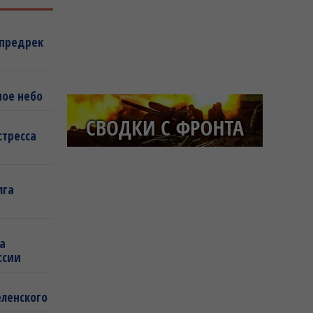
 предрек
ное небо
стресса
лга
а
ссии
еленского