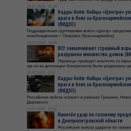
26.07.2026 - 11:00
Кадры боёв: бойцы «Центра» ун
врага в боях за Красноармейск
(ВИДЕО)
Подразделения группировки войск «Центр» продолжа
освобождённым г. Покровск (Красноармейск).
25.07.2026 - 16:30
ВСУ замалчивают страшный взры
разрушено множество домов (В
Украинцы проводят аналогии со взр
где из-за детонации боеприпасов были разрушены ц
25.07.2026 - 0:00
Кадры боёв: бойцы «Центра» ун
врага в боях за Красноармейск
(ВИДЕО)
Российские войска атакуют в районах Гришино, Ново
Дорожного.
24.07.2026 - 20:30
Нанесён удар по газовому пред
в Днепропетровской области
Российские войска ударили по газов