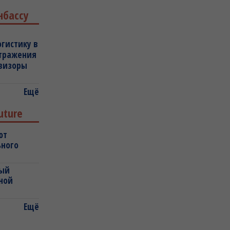
нбассу
огистику в
отражения
овизоры
Ещё
uture
ют
ьного
ный
ной
Ещё