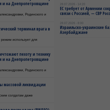
ом и на Днепропетровщине
28.07.2026 - 14:20
ЕС требует от Армении сок
связи с Россией, — СВР Рос
александровки, Родинского и
28.07.2026 - 8:00
Израильско-украинские ба
тический терминал врага в
Азербайджане
й режим использует для
ичтожают пехоту и технику
ом и на Днепропетровщине
александровки, Родинского и
ры массовой ликвидации
ским солдатам даже
раде после удара (ВИДЕО)