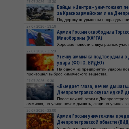
27.07.2026 - 15:30
Бойцы «Центра» уничтожают пехо
за Красноармейском и на Днеп
Поддержку штурмовым подразделени
27.07.2026 - 13:19
Армия России освободила Торск
Минобороны (КАРТА)
Хорошие новости с двух разных учас
27.07.2026 - 11:20
Утечку аммиака подтвердили в 
удара (ФОТО, ВИДЕО)
На одном из предприятий ударом по
произошёл выброс химического вещества.
27.07.2026 - 9:30
«Выедает глаза, нечем дышать»
Днепропетровск окутал едкий д
После ночной атаки в Днепропетровс
аммиака, на улице нечем дышать, люди на улицах з
26.07.2026 - 22:00
Армия России уничтожила предп
Днепропетровской области (ВИД
Удар был нанесён по заводу в Синел