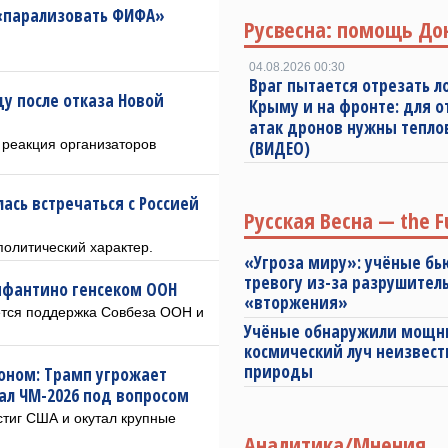
 «парализовать ФИФА»
Русвесна: помощь До
.
04.08.2026 00:30
Враг пытается отрезать л
у после отказа Новой
Крыму и на фронте: для 
атак дронов нужны тепл
 реакция организаторов
(ВИДЕО)
ась встречаться с Россией
Русская Весна — the F
политический характер.
«Угроза миру»: учёные бь
тревогу из-за разрушител
нфантино генсеком ООН
«вторжения»
тся поддержка Совбеза ООН и
Учёные обнаружили мощ
космический луч неизвест
природы
оном: Трамп угрожает
л ЧМ-2026 под вопросом
стиг США и окутал крупные
Аналитика/Мнения