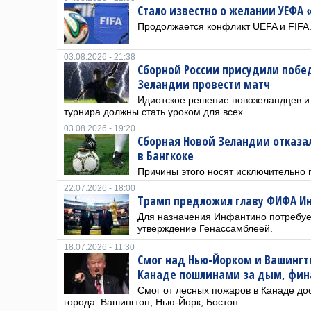
Стало известно о желании УЕФА
Продолжается конфликт UEFA и FIFA
03.08.2026 - 21:38
Сборной России присудили побед
Зеландии провести матч
Идиотское решение новозеландцев и
турнира должны стать уроком для всех.
03.08.2026 - 19:20
Сборная Новой Зеландии отказал
в Бангкоке
Причины этого носят исключительно 
22.07.2026 - 18:00
Трамп предложил главу ФИФА И
Для назначения Инфантино потребуе
утверждение Генассамблеей.
18.07.2026 - 11:30
Смог над Нью-Йорком и Вашингт
Канаде пошлинами за дым, фина
Смог от лесных пожаров в Канаде до
города: Вашингтон, Нью-Йорк, Бостон.