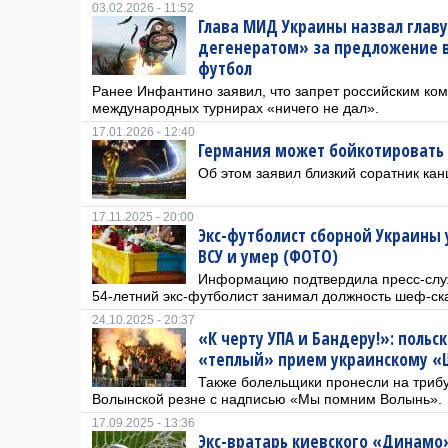
03.02.2026 - 11:52
Глава МИД Украины назвал гла
дегенератом» за предложение в
футбол
Ранее Инфантино заявил, что запрет российским ком
международных турнирах «ничего не дал».
17.01.2026 - 12:40
Германия может бойкотировать 
Об этом заявил близкий соратник ка
17.11.2025 - 20:00
Экс-футболист сборной Украины
ВСУ и умер (ФОТО)
Информацию подтвердила пресс-служ
54-летний экс-футболист ​занимал должность шеф-ск
24.10.2025 - 20:37
«К черту УПА и Бандеру!»: поль
«теплый» прием украинскому «
Также болельщики пронесли на триб
Волынской резне с надписью «Мы помним Волынь».
17.09.2025 - 13:36
Экс-вратарь киевского «Динамо»