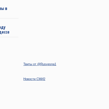
зы в
оду
дессе
Твиты от @Rusvesna1
Новости СМИ2