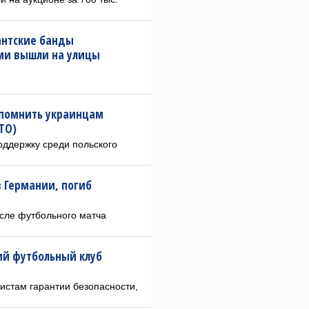
антские банды
ми вышли на улицы
апомнить украинцам
ТО)
оддержку среди польского
 Германии, погиб
сле футбольного матча
ий футбольный клуб
истам гарантии безопасности,