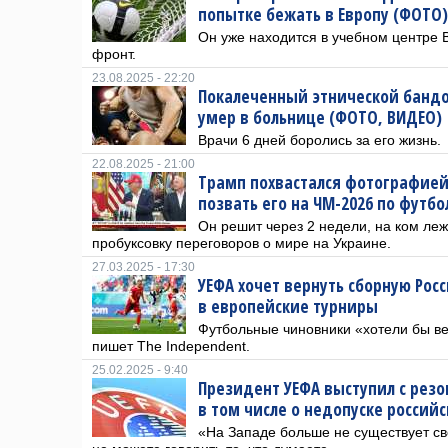
попытке бежать в Европу (ФОТО)
Он уже находится в учебном центре 
фронт.
23.08.2025 - 22:20
Покалеченный этнической бандо
умер в больнице (ФОТО, ВИДЕО)
Врачи 6 дней боролись за его жизнь.
22.08.2025 - 21:00
Трамп похвастался фотографией
позвать его на ЧМ-2026 по футбо
Он решит через 2 недели, на ком леж
пробуксовку переговоров о мире на Украине.
27.03.2025 - 17:30
УЕФА хочет вернуть сборную Рос
в европейские турниры
Футбольные чиновники «хотели бы ве
пишет The Independent.
25.02.2025 - 9:40
Президент УЕФА выступил с рез
в том числе о недопуске россий
«На Западе больше не существует с