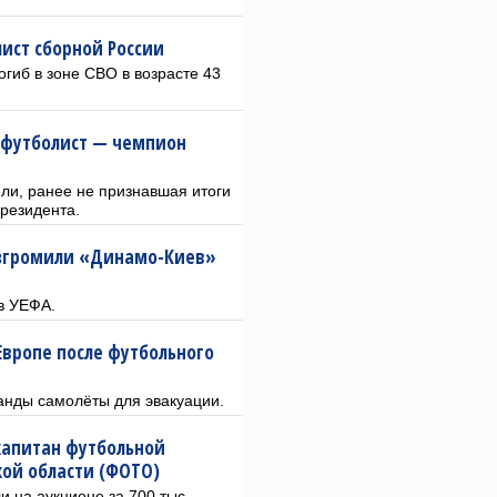
ист сборной России
гиб в зоне СВО в возрасте 43
-футболист — чемпион
ли, ранее не признавшая итоги
президента.
азгромили «Динамо-Киев»
в УЕФА.
Европе после футбольного
анды самолёты для эвакуации.
капитан футбольной
кой области (ФОТО)
 на аукционе за 700 тыс.