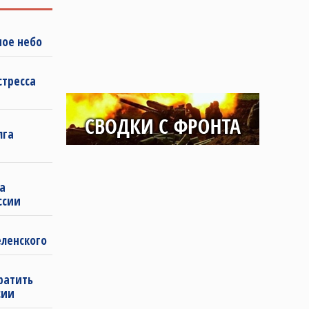
ное небо
стресса
лга
а
ссии
еленского
ратить
сии