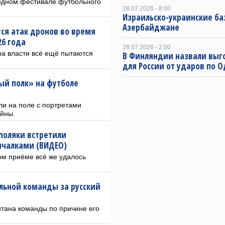
одном фестивале футбольного
28.07.2026 - 8:00
Израильско-украинские ба
Азербайджане
тся атак дронов во время
26 года
28.07.2026 - 2:00
ра власти всё ещё пытаются
В Финляндии назвали выг
для России от ударов по О
ый полк» на футболе
ли на поле с портретами
ойны.
поляки встретили
ичалками (ВИДЕО)
ом приёме всё же удалось
льной команды за русский
итана команды по причине его