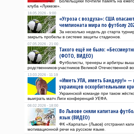
Болельщики почтили память на ежег
клуба «Луккезе».
18.05.2026 - 9:00
«Угроза с воздуха»: США опасаю
чемпионата мира по футболу 20
За несколько недель до старта турни
закрыть пробелы в системе защиты стадионов.
07.05.2026 - 21:00
Такого ещё не было: «Бессмертн
(ФОТО, ВИДЕО)
Футболисты, тренеры и арбитры выш
родственников-участников Великой Отечественной в
13.03.2026 - 11:19
«Иметь УПА, иметь Бандеру!» — 
украинцев оскорбительными кр
Украинской команде при таком жёстк
выиграть матч Лиги конференций УЕФА.
08.02.2026 - 18:00
Во Львове сняли капитана футбо
язык (ВИДЕО)
ФК «Карпаты» (Львов) отстранил кап
мотивационной речи на русском языке.