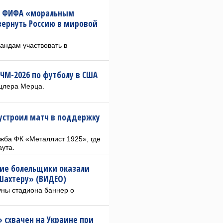
ву ФИФА «моральным
ернуть Россию в мировой
андам участвовать в
ЧМ-2026 по футболу в США
нцлера Мерца.
 устроил матч в поддержку
ба ФК «Металлист 1925», где
аута.
ские болельщики оказали
Шахтеру» (ВИДЕО)
уны стадиона баннер о
 схвачен на Украине при