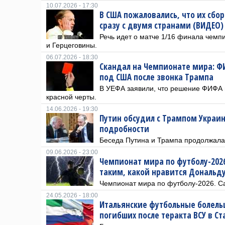
10.07.2026 - 17:30
В США пожаловались, что их сбор
сразу с двумя странами (ВИДЕО)
Речь идет о матче 1/16 финала чемп
и Герцеговины.
06.07.2026 - 18:30
Скандал на Чемпионате мира: Ф
под США после звонка Трампа
В УЕФА заявили, что решение ФИФА 
красной черты.
14.06.2026 - 19:30
Путин обсудил с Трампом Украи
подробности
​Беседа Путина и Трампа продолжала
09.06.2026 - 23:00
Чемпионат мира по футболу-202
таким, какой нравится Дональд
Чемпионат мира по футболу-2026. Са
24.05.2026 - 18:00
Итальянские футбольные болел
погибших после теракта ВСУ в С