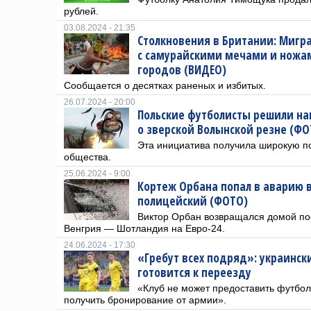
рублей.
03.08.2024 - 21:35
Столкновения в Британии: Мигр
с самурайскими мечами и ножа
городов (ВИДЕО)
Сообщается о десятках раненых и избитых.
26.07.2024 - 20:00
Польские футболисты решили н
о зверской Волынской резне (ФО
Эта инициатива получила широкую п
общества.
25.06.2024 - 9:00
Кортеж Орбана попал в аварию в
полицейский (ФОТО)
Виктор Орбан возвращался домой по
Венгрия — Шотландия на Евро-24.
24.06.2024 - 17:30
«Гребут всех подряд»: украинск
готовится к переезду
«Клуб не может предоставить футбол
получить бронирование от армии».