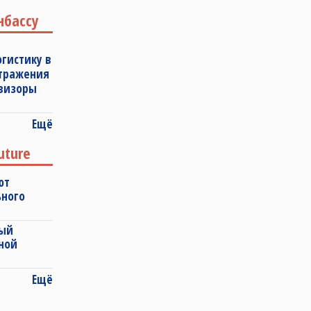
нбассу
огистику в
отражения
овизоры
Ещё
uture
ют
ьного
ный
ной
Ещё