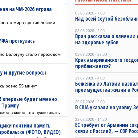
ная на ЧМ-2026 играла
03.08.2026 - 7:00
Над всей Сеутой безоблач
ионата мира против Боснии
03.08.2026 - 2:00
Врач рассказал о влиянии 
ИФА прогнулась
на здоровье зубов
по Балогуну стало переходом
02.08.2026 - 23:00
Крах американского госдо
приближается?
ну и другие вопросы —
29.07.2026 - 4:00
Беженка из Латвии назвал
сь ровно 55 минут.
преимущества жизни в Ро
6 впервые будет именно
29.07.2026 - 2:00
у Трампу
В США указали на уловку З
мое важное, что нужно знать.
28.07.2026 - 14:20
ЕС требует от Армении сок
ьщики почтили память
связи с Россией, — СВР Рос
таробельске (ФОТО, ВИДЕО)