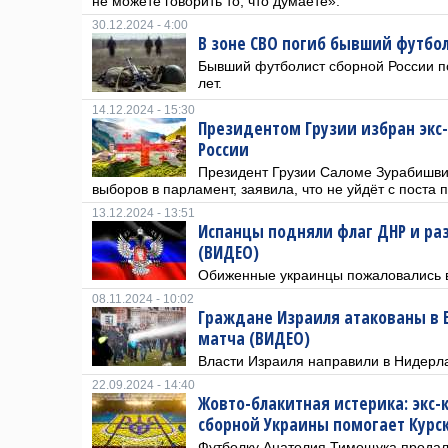
не можете говорить то, что думаете».
30.12.2024 - 4:00
В зоне СВО погиб бывший футбол
Бывший футболист сборной России по
лет.
14.12.2024 - 15:30
Президентом Грузии избран экс
России
Президент Грузии Саломе Зурабишви
выборов в парламент, заявила, что не уйдёт с поста 
13.12.2024 - 13:51
Испанцы подняли флаг ДНР и р
(ВИДЕО)
Обиженные украинцы пожаловались 
08.11.2024 - 10:02
Граждане Израиля атакованы в 
матча (ВИДЕО)
Власти Израиля направили в Нидерл
22.09.2024 - 14:40
Жовто-блакитная истерика: экс-
сборной Украины помогает Курс
Футболку Анатолия Тимощука продали