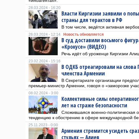
«иноагентах».
28.03.2024 - 16:20
Власти Киргизии заявили о поп
страны для терактов в РФ
В том числе, ведётся активная верб
26.03.2024 - 12:14
Новость обновляется
В суд доставили восьмого фигур
«Крокусе» (ВИДЕО)
Речь идёт об уроженце Киргизии Али
23.02.2024 - 15:16
В ОДКБ отреагировали на слова
членства Армении
В Секретариате организации предпол
премьер-министр Армении, говоря о «заморозке учас
08.02.2024 - 3:00
Коллективные силы оперативног
лет на страже безопасности
Сложившаяся военно-политическая о
тенденцию к обострению в сфере международной бе
25.11.2023 - 0:00
Армения стремится усидеть сраз
стульях — Алиев