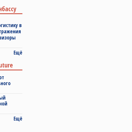
нбассу
огистику в
отражения
овизоры
Ещё
uture
ют
ьного
ный
ной
Ещё