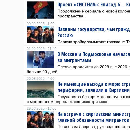
Проект «СИСТЕМА»: Эпизод 6 — 
Продолжение сериала о новой колони
пространства.
09.09.2025 - 1:00
Названы государства, чьи граж
Россию
Первую тройку замыкают граждане Т
01.09.2025 - 21:40
В Москве и Подмосковье начался
за мигрантами
Слежка продлится до 2029 г., с 2026-г
больше 90 дней.
06.08.2025 - 4:00
Не имеющие выхода к морю стра
периферии, заявили в Киргизии
Государства без прямого доступа к о
с множеством переплетающихся кризисов.
29.06.2025 - 16:00
На встрече с киргизским минист
главной обязанности мигрантов
По словам Лаврова, руководство стр