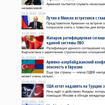
Армения пытается служить нескольки
независимой.
23.11.2023 - 16:00
Путин в Минске встретился с гл
Представители Армении на встрече о
попросили снять с повестки дня вопр
13.10.2023 - 1:30
Жапаров ратифицировал соглаше
единой системы ПВО
Ратификация данного соглашения по
Кыргызстана к укреплению стратегических отношений
01.10.2023 - 5:00
Армяно-азербайджанский конфл
опасность в Евразии
Еще три страны — члена ОДКБ наход
может очень сильно.
18.08.2023 - 15:32
США хотят надавить на Турцию 
Речь идёт о действиях Анкары, кото
помощью Москве в обходе междунар
20.07.2023 - 3:00