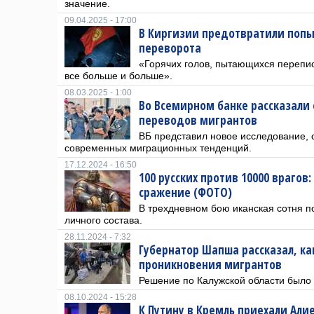
значение.
09.04.2025 - 17:00
В Киргизии предотвратили попы
переворота
«Горячих голов, пытающихся перепис
все больше и больше».
08.03.2025 - 1:00
Во Всемирном банке рассказали
переводов мигрантов
ВБ представил новое исследование,
современных миграционных тенденций.
17.12.2024 - 16:50
100 русских против 10000 врагов
сражение (ФОТО)
В трехдневном бою иканская сотня 
личного состава.
28.11.2024 - 7:32
Губернатор Шапша рассказал, ка
проникновения мигрантов
Решение по Калужской области было 
08.10.2024 - 15:28
К Путину в Кремль приехали Али