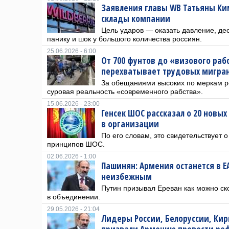
Заявления главы WB Татьяны Ким
склады компании
Цель ударов — оказать давление, де
панику и шок у большого количества россиян.
25.06.2026 - 6:00
От 700 фунтов до «визового раб
перехватывает трудовых мигран
За обещаниями высоких по меркам р
суровая реальность «современного рабства».
15.06.2026 - 23:00
Генсек ШОС рассказал о 20 новых
в организации
По его словам, это свидетельствует 
принципов ШОС.
02.06.2026 - 1:00
Пашинян: Армения останется в Е
неизбежным
Путин призывал Ереван как можно ск
в объединении.
29.05.2026 - 21:04
Лидеры России, Белоруссии, Кир