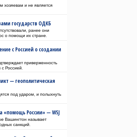
м хозяевам и не является
авами государств ОДКБ
тсутствовали, ранее они
ос о помощи их стране.
ние с Россией о создании
дтверждает приверженность
 с Россией.
икт — геополитическая
ятся под ударом, и полыхнуть
за «помощь России» — WSJ
рые Вашингтон называет
одных санкций.