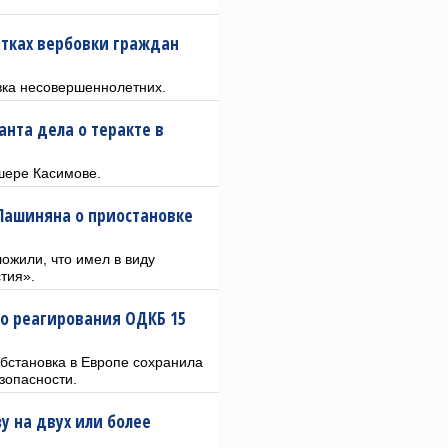
ытках вербовки граждан
овка несовершеннoлетних.
анта дела о теракте в
шере Касимове.
 Пашиняна о приостановке
ожили, что имел в виду
тия».
о реагирования ОДКБ 15
бстановка в Европе сохранила
зопасности.
у на двух или более