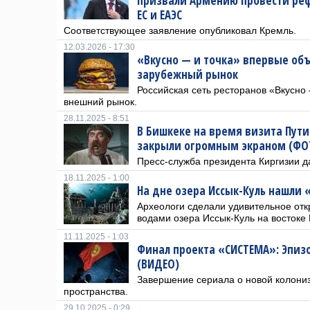
призвали Армению провести ре
ЕС и ЕАЭС
​Соответствующее заявление опубликовал Кремль.
12.03.2026 - 17:30
«Вкусно — и точка» впервые об
зарубежный рынок
Российская сеть ресторанов «Вкусно 
внешний рынок.
28.11.2025 - 8:51
В Бишкеке на время визита Пути
закрыли огромным экраном (ФО
Пресс-служба президента Киргизии д
18.11.2025 - 1:00
На дне озера Иссык-Куль нашли
Археологи сделали удивительное о
водами озера Иссык-Куль на востоке
11.11.2025 - 1:03
Финал проекта «СИСТЕМА»: Эпиз
(ВИДЕО)
Завершение сериала о новой колониз
пространства.
29.10.2025 - 0:29