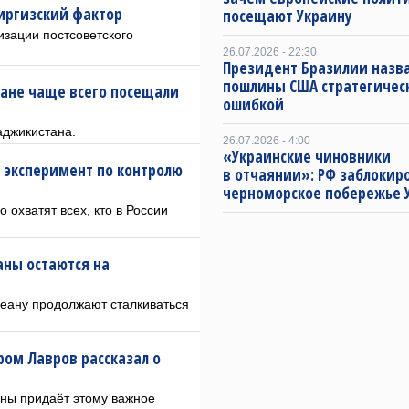
Киргизский фактор
посещают Украину
зации постсоветского
26.07.2026 - 22:30
Президент Бразилии назв
пошлины США стратегичес
дане чаще всего посещали
ошибкой
аджикистана.
26.07.2026 - 4:00
«Украинские чиновники
 эксперимент по контролю
в отчаянии»: РФ заблокир
черноморское побережье 
о охватят всех, кто в России
ны остаются на
кеану продолжают сталкиваться
ром Лавров рассказал о
аны придаёт этому важное