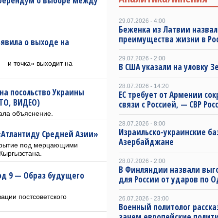
ферендум о выборе между
29.07.2026 - 4:00
Беженка из Латвии назвал
преимущества жизни в Ро
ъявила о выходе на
29.07.2026 - 2:00
— и точка» выходит на
В США указали на уловку З
28.07.2026 - 14:20
на посольство Украины
ЕС требует от Армении сок
ТО, ВИДЕО)
связи с Россией, — СВР Рос
ала объяснение.
28.07.2026 - 8:00
Израильско-украинские ба
 «Атлантиду Средней Азии»
Азербайджане
ткрытие под мерцающими
 Кыргызстана.
28.07.2026 - 2:00
В Финляндии назвали выг
од 9 — Образ будущего
для России от ударов по О
ации постсоветского
26.07.2026 - 23:00
Военный политолог расска
зачем европейские полит