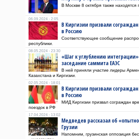
В Москве 8 октября также находятся 
06.09.2024 - 2:05
В Киргизии призвали сограждан
в Россию
Соответствующее сообщение распро
республики.
08.05.2024 - 23:30
«Шаг к углублению интеграции»
заседание саммита ЕАЭС
В ней приняли участие лидеры Армен
Казахстана и Киргизии.
02.05.2024 - 18:01
В Киргизии призвали сограждан
в Россию
МИД Киргизии призвал сограждан вр
поездок в РФ
17.04.2024 - 13:02
Медведев рассказал об «опытно
Грузии
Напомним, грузинская оппозиция бес