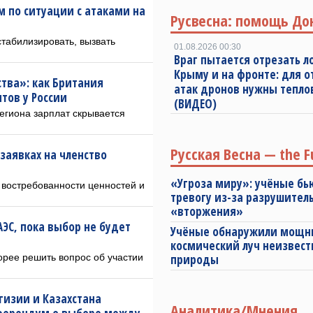
 по ситуации с атаками на
Русвесна: помощь До
стабилизировать, вызвать
01.08.2026 00:30
Враг пытается отрезать л
Крыму и на фронте: для 
ства»: как Британия
атак дронов нужны тепл
тов у России
(ВИДЕО)
егиона зарплат скрывается
Русская Весна — the F
 заявках на членство
«Угроза миру»: учёные бь
о востребованности ценностей и
тревогу из-за разрушител
«вторжения»
АЭС, пока выбор не будет
Учёные обнаружили мощ
космический луч неизвест
орее решить вопрос об участии
природы
гизии и Казахстана
Аналитика/Мнения