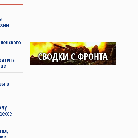
а
ссии
еленского
ратить
сии
зы в
оду
дессе
зал,
ики