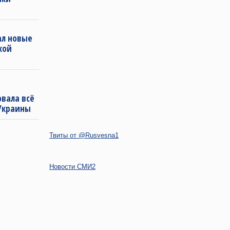
ал новые
кой
овала всё
Украины
Твиты от @Rusvesna1
Новости СМИ2