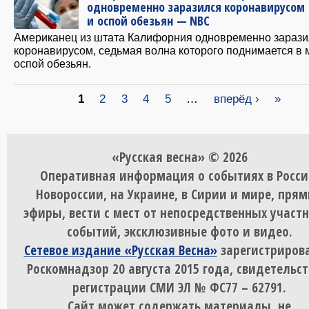
одновременно заразился коронавирусом
и оспой обезьян — NBC
Американец из штата Калифорния одновременно зарази
коронавирусом, седьмая волна которого поднимается в 
оспой обезьян.
Страницы
1
2
3
4
5
…
вперёд ›
»
«Русская весна» © 2026
Оперативная информация о событиях в Росси
Новороссии, на Украине, в Сирии и мире, пря
эфиры, вести с мест от непосредственных участ
событий, эксклюзивные фото и видео.
Сетевое издание «Русская Весна»
зарегистрирова
Роскомнадзор 20 августа 2015 года, свидетельст
регистрации СМИ ЭЛ № ФС77 – 62791.
Сайт может содержать материалы, не