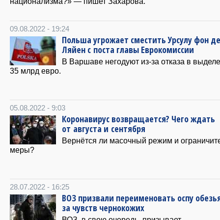
национализма?» — пишет Захарова.
09.08.2022 - 19:24
Польша угрожает сместить Урсулу фон д
Ляйен с поста главы Еврокомиссии
В Варшаве негодуют из-за отказа в выдел
35 млрд евро.
05.08.2022 - 9:03
Коронавирус возвращается? Чего ждать
от августа и сентября
Вернётся ли масочный режим и ограничит
меры?
28.07.2022 - 16:25
ВОЗ призвали переименовать оспу обезья
за чувств чернокожих
ВОЗ, в свою очередь, призывает