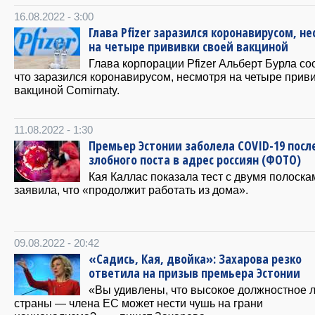
16.08.2022 - 3:00
Глава Pfizer заразился коронавирусом, н
на четыре прививки своей вакциной
Глава корпорации Pfizer Альберт Бурла со
что заразился коронавирусом, несмотря на четыре прив
вакциной Comirnaty.
11.08.2022 - 1:30
Премьер Эстонии заболела COVID-19 посл
злобного поста в адрес россиян (ФОТО)
Кая Каллас показала тест с двумя полоска
заявила, что «продолжит работать из дома».
09.08.2022 - 20:42
«Садись, Кая, двойка»: Захарова резко
ответила на призыв премьера Эстонии
«Вы удивлены, что высокое должностное 
страны — члена ЕС может нести чушь на грани