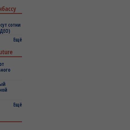
нбассу
сут сотни
ИДЕО)
Ещё
uture
ют
ьного
ный
ной
Ещё