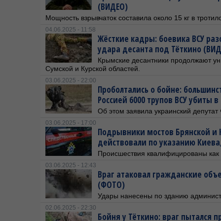
(ВИДЕО)
Мощность взрывчаток составила около 15 кг в тротил
04.06.2025 - 11:58
Жёсткие кадры: боевика ВСУ раз
удара десанта под Тёткино (ВИД
Крымские десантники продолжают уни
Сумской и Курской областей.
03.06.2025 - 22:00
Проболтались о бойне: большин
Россией 6000 трупов ВСУ убиты в
Об этом заявила украинский депутат
03.06.2025 - 17:00
Подрывники мостов Брянской и 
действовали по указанию Киева
Происшествия квалифицированы как 
03.06.2025 - 12:43
Враг атаковал гражданские объе
(ФОТО)
Удары нанесены по зданию админист
02.06.2025 - 22:30
Бойня у Тёткино: враг пытался п