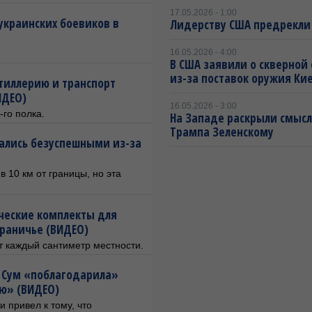
17.05.2026 - 1:00
украинских боевиков в
Лидерству США предрекли
16.05.2026 - 4:00
В США заявили о скверной
из-за поставок оружия Ки
ртиллерию и транспорт
ИДЕО)
16.05.2026 - 3:00
го полка.
На Западе раскрыли смысл
Трампа Зеленскому
зались безуспешными из-за
 10 км от границы, но эта
ческие комплекты для
раничье (ВИДЕО)
 каждый сантиметр местности.
а Сум «поблагодарила»
ию» (ВИДЕО)
 привел к тому, что