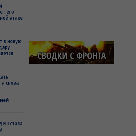
я
ет его
ной атаке
т в новую
удару
ляется
кать
 а снова
бией
деш стала
м