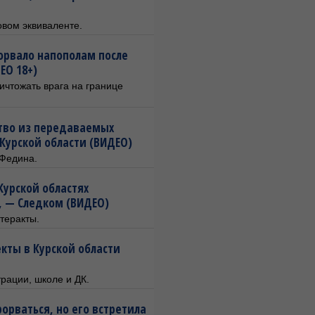
овом эквиваленте.
орвало напополам после
ЕО 18+)
чтожать врага на границе
ство из передаваемых
 Курской области (ВИДЕО)
 Федина.
Курской областях
, — Следком (ВИДЕО)
теракты.
кты в Курской области
рации, школе и ДК.
рорваться, но его встретила