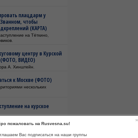
ировать плацдарм у
в Званном, чтобы
одкреплений (КАРТА)
аступление на Тёткино,
виков.
суговому центру в Курской
 (ФОТО, ВИДЕО)
ора А. Хинштейн.
аться к Москве (ФОТО)
рриториями нескольких
ступление на курское
е потери, но продолжает
з
ро пожаловать на Rusvesna.su!
глашаем Вас подписаться на наши группы
джей после освобождения