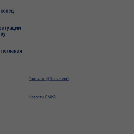
 конец
 ситуации
еву
 послания
Твиты от @Rusvesna1
Новости СМИ2