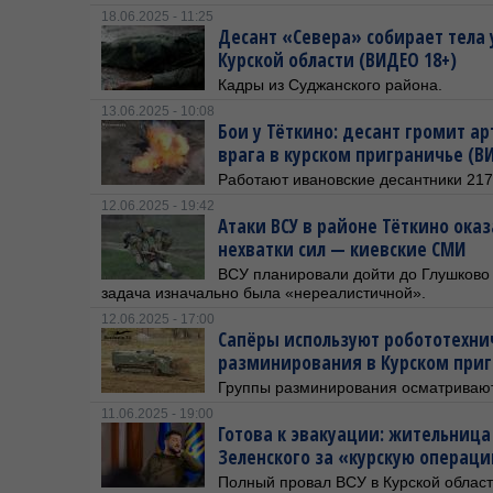
18.06.2025 - 11:25
Десант «Севера» собирает тела 
Курской области (ВИДЕО 18+)
Кадры из Суджанского района.
13.06.2025 - 10:08
Бои у Тёткино: десант громит а
врага в курском приграничье (В
Работают ивановские десантники 217-
12.06.2025 - 19:42
Атаки ВСУ в районе Тёткино ока
нехватки сил — киевские СМИ
ВСУ планировали дойти до Глушково в
задача изначально была «нереалистичной».
12.06.2025 - 17:00
Сапёры используют робототехни
разминирования в Курском приг
Группы разминирования осматривают
11.06.2025 - 19:00
Готова к эвакуации: жительниц
Зеленского за «курскую операц
Полный провал ВСУ в Курской области