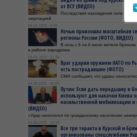
от ВСУ (ВИДЕО)
Последствия нахождения села Махно
оккупацией.
06.06.2025 - 9:48
Ночью произошла масштабная се
регионы России (ФОТО, ВИДЕО)
В ночь с 5 на 6 июня жители Брянск
в районе аэродрома.
05.06.2025 - 21:30
Враг ударил оружием НАТО по Ры
есть пострадавшие (ФОТО)
СМИ сообщают, что удары наносилис
04.06.2025 - 20:00
Путин: Если дать передышку в б
используют для накачки Киева 
насильственной мобилизации и 
(ВИДЕО)
«Удар наносился по гражданскому населению намер
04.06.2025 - 19:20
Все три теракта в Курской и Бря
организованы спецслужбами Ук