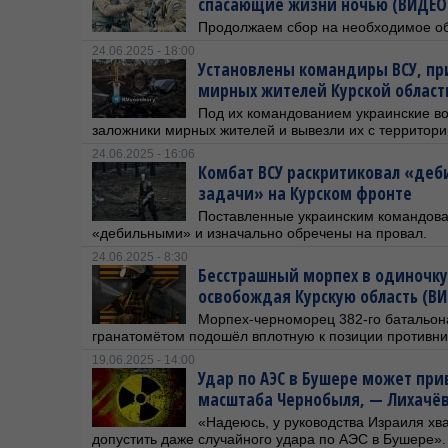
спасающие жизни ночью (ВИДЕО
Продолжаем сбор на необходимое о
24.06.2025 - 18:00
Установлены командиры ВСУ, п
мирных жителей Курской област
Под их командованием украинские в
заложники мирных жителей и вывезли их с территори
24.06.2025 - 16:06
Комбат ВСУ раскритиковал «деб
задачи» на Курском фронте
Поставленные украинским командов
«дебильными» и изначально обречены на провал.
24.06.2025 - 8:30
Бесстрашный морпех в одиночку 
освобождая Курскую область (В
Морпех-черноморец 382-го батальона
гранатомётом подошёл вплотную к позиции противни
19.06.2025 - 14:00
Удар по АЭС в Бушере может при
масштаба Чернобыля, — Лихачёв
«Надеюсь, у руководства Израиля хва
допустить даже случайного удара по АЭС в Бушере».