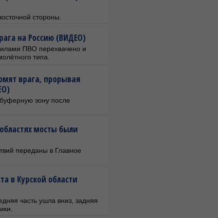
восточной стороны.
рага на Россию (ВИДЕО)
 силами ПВО перехвачено и
молётного типа.
мят врага, прорывая
ЕО)
 буферную зону после
 областях мосты были
твий переданы в Главное
та в Курской области
едняя часть ушла вниз, задняя
ики.