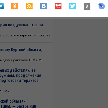
вка под украинской
рия воздушных атак на
а сообщали о взрывах и пожарах
льску Курской области,
ь двумя ракетами HIMARS.
оевых действиях, её
оружием, продолжения
подготовки терактов
енно».
нской областях
раины, — Бастрыкин