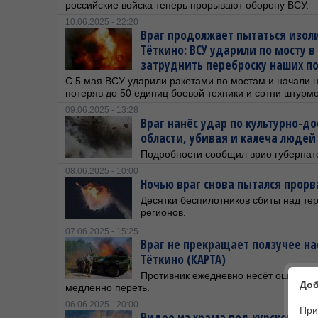
российские войска теперь прорывают оборону ВСУ.
10.06.2025 - 22:20
Враг продолжает пытаться изол
Тёткино: ВСУ ударили по мосту 
затруднить переброску наших п
С 5 мая ВСУ ударили ракетами по мостам и начали н
потеряв до 50 единиц боевой техники и сотни штурмо
09.06.2025 - 13:28
Враг нанёс удар по культурно-до
области, убивая и калеча людей
Подробности сообщил врио губернат
08.06.2025 - 10:00
Ночью враг снова пытался прорв
Десятки беспилотников сбиты над те
регионов.
07.06.2025 - 15:25
Враг не прекращает ползучее на
Тёткино (КАРТА)
Противник ежедневно несёт ощутимы
Доб
медленно переть.
06.06.2025 - 20:00
При
Видео из храма под курской Су