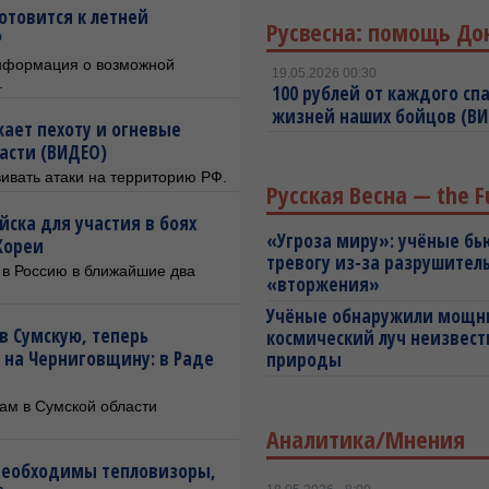
отовится к летней
Русвесна: помощь До
Р
информация о возможной
19.05.2026 00:30
.
100 рублей от каждого спа
жизней наших бойцов (В
жает пехоту и огневые
ласти (ВИДЕО)
ивать атаки на территорию РФ.
Русская Весна — the F
ска для участия в боях
«Угроза миру»: учёные бь
Кореи
тревогу из-за разрушител
 в Россию в ближайшие два
«вторжения»
Учёные обнаружили мощ
в Сумскую, теперь
космический луч неизвест
 на Черниговщину: в Раде
природы
ам в Сумской области
Аналитика/Мнения
необходимы тепловизоры,