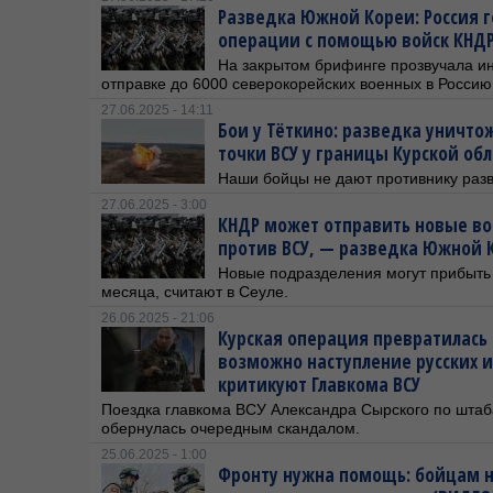
Разведка Южной Кореи: Россия г
операции с помощью войск КНД
На закрытом брифинге прозвучала 
отправке до 6000 северокорейских военных в Россию
27.06.2025 - 14:11
Бои у Тёткино: разведка уничто
точки ВСУ у границы Курской об
Наши бойцы не дают противнику разв
27.06.2025 - 3:00
КНДР может отправить новые вой
против ВСУ, — разведка Южной 
Новые подразделения могут прибыть
месяца, считают в Сеуле.
26.06.2025 - 21:06
Курская операция превратилась 
возможно наступление русских и
критикуют Главкома ВСУ
Поездка главкома ВСУ Александра Сырского по штаб
обернулась очередным скандалом.
25.06.2025 - 1:00
Фронту нужна помощь: бойцам 