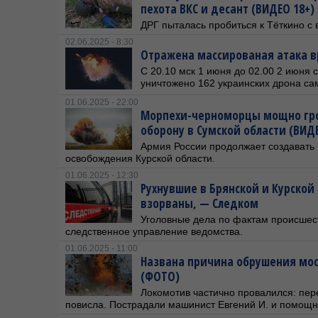
пехота ВКС и десант (ВИДЕО 18+)
ДРГ пыталась пробиться к Тёткино с 
02.06.2025 - 8:30
Отражена массированая атака в
С 20.10 мск 1 июня до 02.00 2 июня
уничтожено 162 украинских дрона са
01.06.2025 - 22:00
Морпехи-черноморцы мощно гро
оборону в Сумской области (ВИД
​Армия России продолжает создавать
освобождения Курской области.
01.06.2025 - 12:30
Рухнувшие в Брянской и Курской
взорваны, — Следком
Уголовные дела по фактам происшес
следственное управление ведомства.
01.06.2025 - 11:00
Названа причина обрушения мос
(ФОТО)
Локомотив частично провалился: пер
повисла. Пострадали машинист Евгений И. и помощн