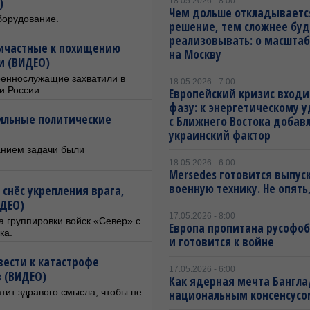
)
18.05.2026 - 8:00
Чем дольше откладываетс
борудование.
решение, тем сложнее буд
реализовывать: о масштаб
ричастные к похищению
на Москву
и (ВИДЕО)
оеннослужащие захватили в
18.05.2026 - 7:00
и России.
Европейский кризис входи
фазу: к энергетическому 
ильные политические
с Ближнего Востока добав
украинский фактор
анием задачи были
18.05.2026 - 6:00
Mersedes готовится выпус
военную технику. Не опять,
снёс укрепления врага,
ИДЕО)
17.05.2026 - 8:00
 группировки войск «Север» с
Европа пропитана русофо
ка.
и готовится к войне
вести к катастрофе
17.05.2026 - 6:00
 (ВИДЕО)
Как ядерная мечта Бангла
тит здравого смысла, чтобы не
национальным консенсусо