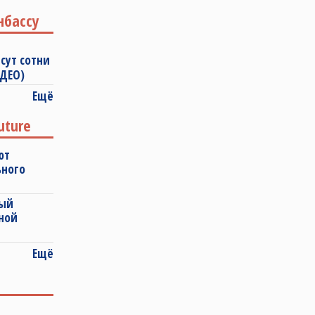
нбассу
сут сотни
ИДЕО)
Ещё
uture
ют
ьного
ный
ной
Ещё