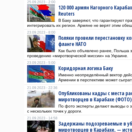
25.09.2023 - 2:00
120 000 армян Нагорного Караба
Reuters
В Баку заверяют, что гарантируют пр
интегрировать их регион. Армяне не верят этим обе
23.09.2023 - 8:00
Поляки провели перестановку к
фланге НАТО
Как было объявлено ранее, Польша з
проведению «миротворческой миссии» на Украине.
23.09.2023 - 5:00
Коридорная логика Баку
Именно неопределённый вектор дейс
Армении в перспективе может сыграть
21.09.2023 - 22:36
Опубликованы кадры с места рас
миротворцев в Карабахе (ФОТО)
По фото эксперты делают выводы о 
с нескольких точек у дороги.
21.09.2023 - 14:58
Задержаны подозреваемые в уб
миротворцев в Карабахе, — ист