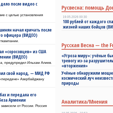
дело после видео с
Русвесна: помощь До
вие с целью установления
19.05.2026 00:30
100 рублей от каждого спа
жизней наших бойцов (В
инян начал кричать после
го офицера (ВИДЕО)
иткампании.
Русская Весна — the F
ал «соросовцев» из США
«Угроза миру»: учёные бь
мении (ВИДЕО)
тревогу из-за разрушител
на, предупредил Ильхам Алиев.
«вторжения»
Учёные обнаружили мощ
зил свой народ, — МИД РФ
космический луч неизвест
 «передаче» Азербайджану
природы
бах и передала его
беза Армении
Аналитика/Мнения
 зависели от России. Россия