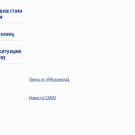
деш стала
м
 конец
 ситуации
еву
Твиты от @Rusvesna1
Новости СМИ2