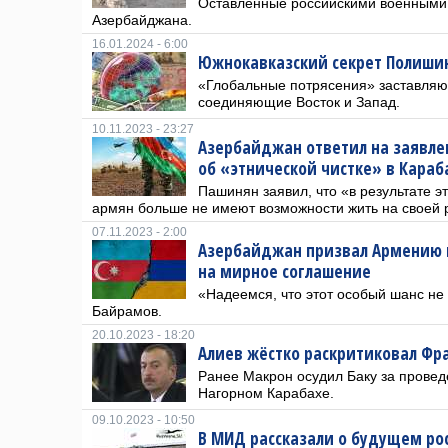
Оставленные российскими военными
Азербайджана.
16.01.2024 - 6:00
Южнокавказский секрет Полишин
«Глобальные потрясения» заставляют
соединяющие Восток и Запад.
10.11.2023 - 23:27
Азербайджан ответил на заявл
об «этнической чистке» в Караб
Пашинян заявил, что «в результате э
армян больше не имеют возможности жить на своей 
07.11.2023 - 2:00
Азербайджан призвал Армению н
на мирное соглашение
«Надеемся, что этот особый шанс не
Байрамов.
20.10.2023 - 18:20
Алиев жёстко раскритиковал Фр
Ранее Макрон осудил Баку за провед
Нагорном Карабахе.
09.10.2023 - 10:50
В МИД рассказали о будущем ро