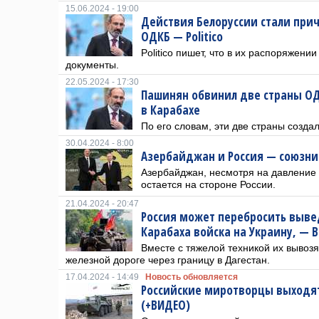
15.06.2024 - 19:00
Действия Белоруссии стали при
ОДКБ — Politico
Politico пишет, что в их распоряжени
документы.
22.05.2024 - 17:30
Пашинян обвинил две страны ОД
в Карабахе
По его словам, эти две страны созд
30.04.2024 - 8:00
Азербайджан и Россия — союзн
Азербайджан, несмотря на давление 
остается на стороне России.
21.04.2024 - 20:47
Россия может перебросить выве
Карабаха войска на Украину, — B
Вместе с тяжелой техникой их вывоз
железной дороге через границу в Дагестан.
17.04.2024 - 14:49
Новость обновляется
Российские миротворцы выходят
(+ВИДЕО)