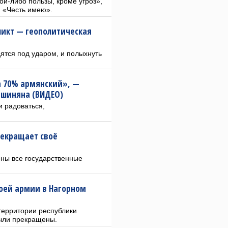
ой-либо пользы, кроме угроз»,
 «Честь имею».
икт — геополитическая
ятся под ударом, и полыхнуть
а 70% армянский», —
шиняна (ВИДЕО)
и радоваться,
рекращает своё
ены все государственные
оей армии в Нагорном
территории республики
были прекращены.