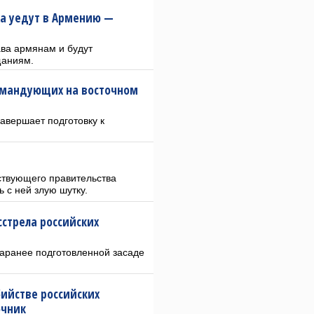
ха уедут в Армению —
ава армянам и будут
щаниям.
омандующих на восточном
авершает подготовку к
твующего правительства
 с ней злую шутку.
стрела российских
заранее подготовленной засаде
ийстве российских
очник