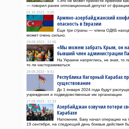
«Это не может принести Армении как
— говорил ранее оппозиционный депутат от фракции
01.10.2023 - 5:00
Армяно-азербайджанский конфл
опасность в Евразии
Еще три страны — члена ОДКБ наход
может очень сильно.
29.09.2023 - 22:00
«Мы можем забрать Крым, он н
бывший член администрации Па
На Украине напряглись, не зная, то л
то ли настораживаться.
28.09.2023 - 9:41
Республика Нагорный Карабах п
существование
До 1 января 2024 года будут распущ
учреждения и подведомственные им организации.
27.09.2023 - 12:33
Азербайджан озвучил потери св
Карабахе
Напомним, Баку начал операцию на 
19 сентября, на следующий день боевые действия 