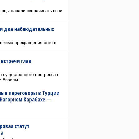
ворцы начали сворачивать свои
ли два наблюдательных
 режима прекращения огня в
 встречи глав
я существенного прогресса в
е Европы.
тные переговоры в Турции
 Нагорном Карабахе —
ровал статут
да