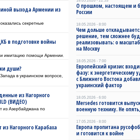
18.05.2026 - 22:53
О прошлом, настоящем и
чиной выхода Армении из
России
и оказались секретные
18.05.2026 - 8:00
Чем дольше откладываетс
решение, тем сложнее буд
КБ в подготовке войны
реализовывать: о масштаб
на Москву
али имитацию помощи Армении.
18.05.2026 - 7:00
Европейский кризис входи
ики души?
фазу: к энергетическому 
Запада в украинском вопросе,
с Ближнего Востока добав
украинский фактор
денные из Нагорного
18.05.2026 - 6:00
ILD (ВИДЕО)
Mersedes готовится выпус
военную технику. Не опять,
ят из Азербайджана по
17.05.2026 - 8:00
Европа пропитана русофо
 из Нагорного Карабаха
и готовится к войне