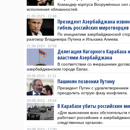
Командир корпуса Вооружённых сил 
исполнения обязанностей.
21.09.2023 - 12:48
Президент Азербайджана извин
гибель российских миротворцев 
По инициативе азербайджанской сто
разговор Владимира Путина и Ильхама Алиева.
21.09.2023 - 10:59
Делегация Нагорного Карабаха 
властями Азербайджана
В соответствии со вчерашними догов
азербайджанском городе Евлах.
20.09.2023 - 21:11
Пашинян позвонил Путину
Президент Путин с удовлетворением 
преодолеть острую фазу конфликта.
20.09.2023 - 19:04
В Карабахе убиты российские 
«Для выяснения всех обстоятельств 
работают российские и азербайджан
следственных органов».
20.09.2023 - 17:50