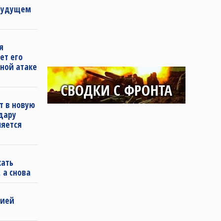
 будущем
я
ет его
ной атаке
т в новую
удару
ляется
кать
 а снова
бией