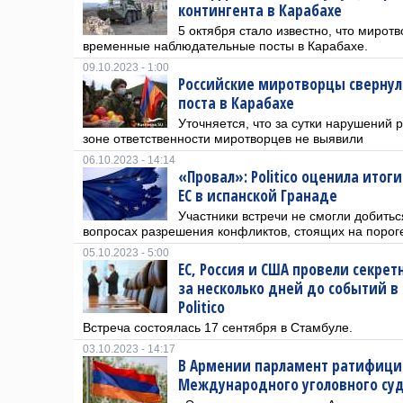
контингента в Карабахе
5 октября стало известно, что мирот
временные наблюдательные посты в Карабахе.
09.10.2023 - 1:00
Российские миротворцы сверну
поста в Карабахе
Уточняется, что за сутки нарушений
зоне ответственности миротворцев не выявили
06.10.2023 - 14:14
«Провал»: Politico оценила итоги
ЕС в испанской Гранаде
Участники встречи не смогли добитьс
вопросах разрешения конфликтов, стоящих на порог
05.10.2023 - 5:00
ЕС, Россия и США провели секре
за несколько дней до событий в
Politico
Встреча состоялась 17 сентября в Стамбуле.
03.10.2023 - 14:17
В Армении парламент ратифици
Международного уголовного су