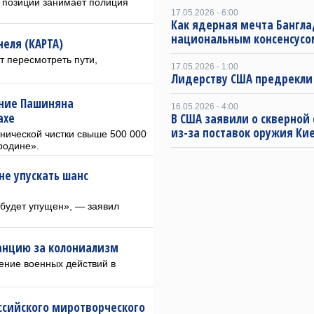
 позиции занимает полиция
17.05.2026 - 6:00
Как ядерная мечта Бангла
национальным консенсусо
еля (КАРТА)
 пересмотреть пути,
17.05.2026 - 1:00
Лидерству США предрекли
ение Пашиняна
16.05.2026 - 4:00
ахе
В США заявили о скверной
из-за поставок оружия Ки
тнической чистки свыше 500 000
родине».
е упускать шанс
 будет упущен», — заявил
анцию за колониализм
ение военных действий в
ссийского миротворческого