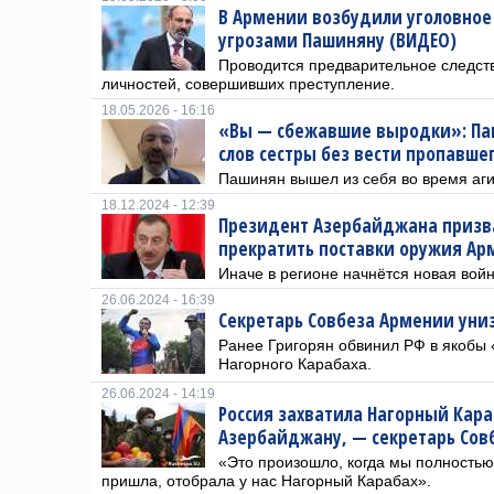
В Армении возбудили уголовное 
угрозами Пашиняну (ВИДЕО)
Проводится предварительное следст
личностей, совершивших преступление.
18.05.2026 - 16:16
«Вы — сбежавшие выродки»: Паш
слов сестры без вести пропавше
Пашинян вышел из себя во время аг
18.12.2024 - 12:39
Президент Азербайджана призв
прекратить поставки оружия Ар
Иначе в регионе начнётся новая вой
26.06.2024 - 16:39
Секретарь Совбеза Армении уни
Ранее Григорян обвинил РФ в якобы
Нагорного Карабаха.
26.06.2024 - 14:19
Россия захватила Нагорный Кара
Азербайджану, — секретарь Сов
«Это произошло, когда мы полностью
пришла, отобрала у нас Нагорный Карабах».