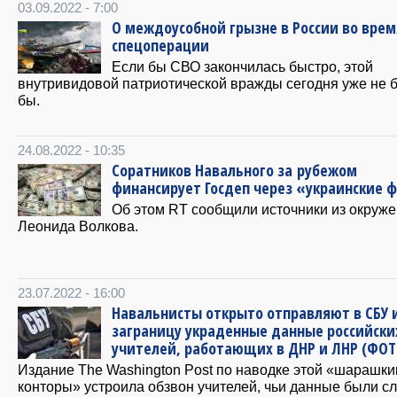
03.09.2022 - 7:00
О междоусобной грызне в России во врем
спецоперации
Если бы СВО закончилась быстро, этой
внутривидовой патриотической вражды сегодня уже не 
бы.
24.08.2022 - 10:35
Соратников Навального за рубежом
финансирует Госдеп через «украинские 
Об этом RT сообщили источники из окруж
Леонида Волкова.
23.07.2022 - 16:00
Навальнисты открыто отправляют в СБУ 
заграницу украденные данные российски
учителей, работающих в ДНР и ЛНР (ФОТ
Издание The Washington Post по наводке этой «шарашк
конторы» устроила обзвон учителей, чьи данные были сл