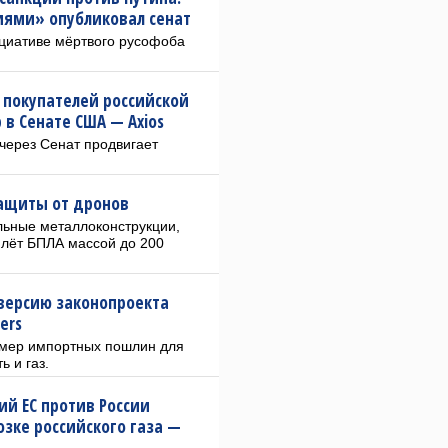
иями» опубликовал сенат
ициативе мёртвого русофоба
 покупателей российской
в Сенате США — Axios
через Сенат продвигает
защиты от дронов
льные металлоконструкции,
илёт БПЛА массой до 200
версию законопроекта
ers
змер импортных пошлин для
 и газ.
ий ЕС против России
озке российского газа —