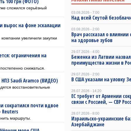
ть 100 грн (ФОТО)
 уже сложился серьёзный
03.08.2026 - 7:00
Над всей Сеутой безоблач
ии вырос на фоне эскалации
03.08.2026 - 2:00
Врач рассказал о влиянии 
компании увеличили закупки
на здоровье зубов
29.07.2026 - 4:00
ется: ограничения на
Беженка из Латвии назвал
преимущества жизни в Ро
постепенно снижаться.
29.07.2026 - 2:00
В США указали на уловку З
 НПЗ Saudi Aramco (ВИДЕО)
одятся восстановительные
28.07.2026 - 14:20
ЕС требует от Армении сок
связи с Россией, — СВР Рос
и сократился почти вдвое
 Reuters
28.07.2026 - 8:00
Израильско-украинские ба
енить маршруты.
Азербайджане
в Чёрном море США