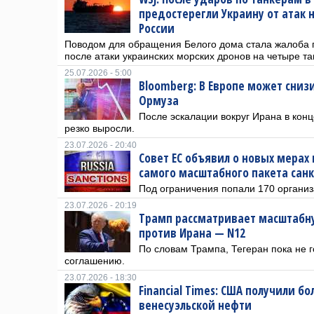
предостерегли Украину от атак 
России
Поводом для обращения Белого дома стала жалоба 
после атаки украинских морских дронов на четыре та
25.07.2026 - 5:00
Bloomberg: В Европе может сниз
Ормуза
После эскалации вокруг Ирана в кон
резко выросли.
23.07.2026 - 20:40
Совет ЕС объявил о новых мерах 
самого масштабного пакета сан
Под ограничения попали 170 организ
23.07.2026 - 20:19
Трамп рассматривает масштабн
против Ирана — N12
По словам Трампа, Тегеран пока не 
соглашению.
23.07.2026 - 18:30
Financial Times: США получили б
венесуэльской нефти