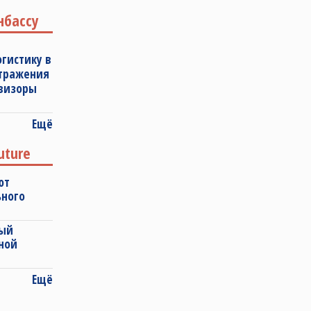
нбассу
огистику в
отражения
овизоры
Ещё
uture
ют
ьного
ный
ной
Ещё