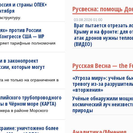
ссия и страны ОПЕК+
Русвесна: помощь До
нтября
структуру.
03.08.2026 01:00
Враг пытается отрезать л
ях» против России
Крыму и на фронте: для 
Конгрессе США — WP
атак дронов нужны тепл
иряет тарифные полномочия
(ВИДЕО)
ки в законопроект
Русская Весна — the F
ссии, которые могут
«Угроза миру»: учёные бь
а не только на ограничения в
тревогу из-за разрушител
«вторжения»
спийского трубопроводного
Учёные обнаружили мощ
ы в Чёрном море (КАРТА)
космический луч неизвест
природы
нкера в районе Морского
раине: уничтожено более
Аналитика/Мнения