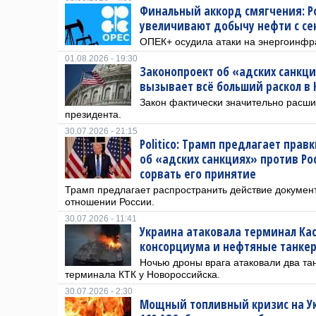
Финальный аккорд смягчения: Ро
увеличивают добычу нефти с се
ОПЕК+ осудила атаки на энергоинфра
01.08.2026 - 19:30
Законопроект об «адских санкци
вызывает всё больший раскол в 
Закон фактически значительно расш
президента.
30.07.2026 - 21:15
Politico: Трамп предлагает прав
об «адских санкциях» против Ро
сорвать его принятие
Трамп предлагает распространить действие документ
отношении России.
30.07.2026 - 11:41
Украина атаковала терминал Ка
консорциума и нефтяные танкер
Ночью дроны врага атаковали два та
терминала КТК у Новороссийска.
30.07.2026 - 2:30
Мощный топливный кризис на Ук