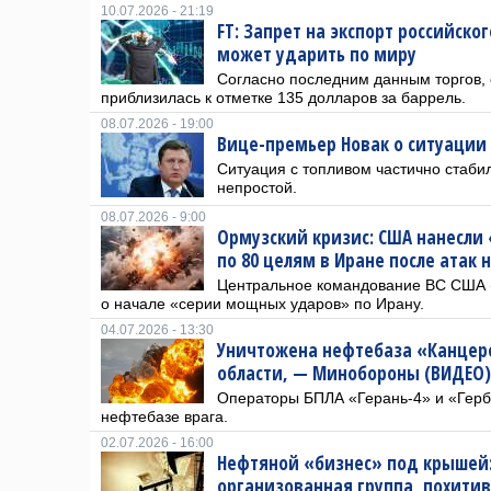
10.07.2026 - 21:19
FT: Запрет на экспорт российско
может ударить по миру
Согласно последним данным торгов, 
приблизилась к отметке 135 долларов за баррель.
08.07.2026 - 19:00
Вице-премьер Новак о ситуации 
Ситуация с топливом частично стабил
непростой.
08.07.2026 - 9:00
Ормузский кризис: США нанесли
по 80 целям в Иране после атак
Центральное командование ВС США
о начале «серии мощных ударов» по Ирану.
04.07.2026 - 13:30
Уничтожена нефтебаза «Канцер
области, — Минобороны (ВИДЕО)
Операторы БПЛА «Герань-4» и «Герб
нефтебазе врага.
02.07.2026 - 16:00
Нефтяной «бизнес» под крышей:
организованная группа, похитив