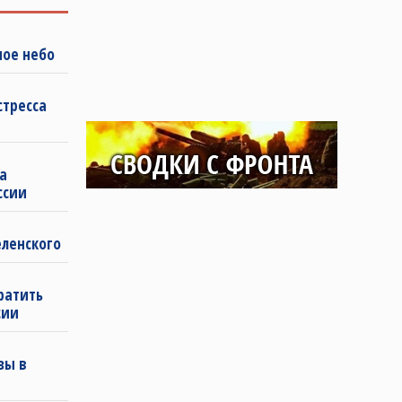
ное небо
стресса
а
ссии
еленского
ратить
сии
зы в