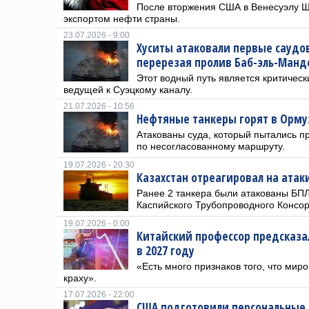
После вторжения США в Венесуэлу Ш
экспортом нефти страны.
23.07.2026 - 9:00
Хуситы атаковали первые саудо
перерезая пролив Баб-эль-Манде
Этот водный путь является критичес
ведущей к Суэцкому каналу.
21.07.2026 - 10:56
Нефтяные танкеры горят в Орму
Атакованы суда, который пытались п
по несогласованному маршруту.
19.07.2026 - 20:30
Казахстан отреагировал на атак
Ранее 2 танкера были атакованы БП
Каспийского Трубопроводного Консор
19.07.2026 - 0:00
Китайский профессор предсказа
в 2027 году
«Есть много признаков того, что мир
краху».
17.07.2026 - 22:00
США подготовили персональные 