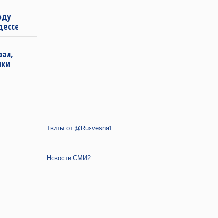
оду
дессе
зал,
ики
Твиты от @Rusvesna1
Новости СМИ2