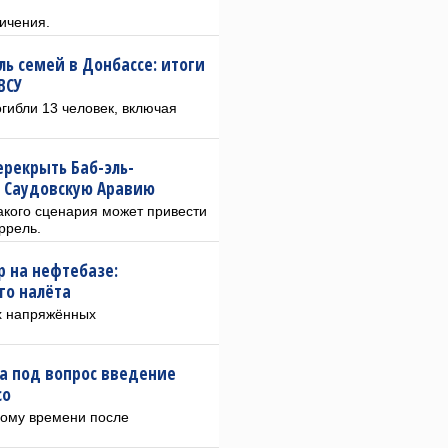
ичения.
ль семей в Донбассе: итоги
ВСУ
гибли 13 человек, включая
ерекрыть Баб-эль-
 Саудовскую Аравию
акого сценария может привести
ррель.
р на нефтебазе:
го налёта
х напряжённых
ла под вопрос введение
co
ному времени после