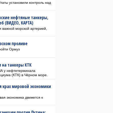
таты установили контроль над
вские нефтяные танкеры,
б (ВИДЕО, КАРТА)
ки важной морской артерией,
зском проливе
ройти Ормуз
и на танкеры КТК
ЛА у нефтетерминала
циума (КТК) в Чёрном море.
л крах мировой экономики
овая экономика движется к
санкции против Путина: