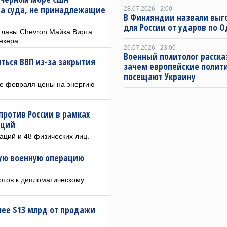
на суда, не принадлежащие
28.07.2026 - 2:00
В Финляндии назвали выг
для России от ударов по О
главы Chevron Майка Вирта
нкера.
26.07.2026 - 23:00
Военный политолог расска
иться ВВП из-за закрытия
зачем европейские полит
посещают Украину
це февраля цены на энергию
против России в рамках
кций
аций и 48 физических лиц.
ую военную операцию
готов к дипломатическому
олее $13 млрд от продажи