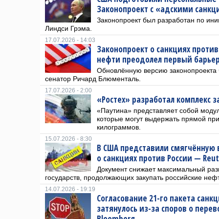
Законопроект с «адскими санкц
Законопроект был разработан по ин
Линдси Грэма.
17.07.2026 - 14:03
Законопроект о санкциях против
нефти преодолел первый барьер 
Обновлённую версию законопроекта 
сенатор Ричард Блюменталь.
17.07.2026 - 2:00
«Ростех» разработал комплекс 
«Паутина» представляет собой моду
которые могут выдержать прямой пр
килограммов.
15.07.2026 - 8:30
В США представили смягчённую 
о санкциях против России — Reut
Документ снижает максимальный ра
государств, продолжающих закупать российские нефть
14.07.2026 - 19:19
Согласование 21-го пакета санкц
затянулось из-за споров о перев
Bloomberg