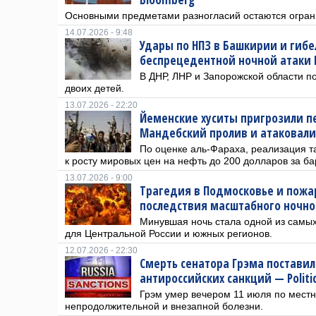
Основными предметами разногласий остаются огран
14.07.2026 - 9:48
Удары по НПЗ в Башкирии и гибе
беспрецедентной ночной атаки 
В ДНР, ЛНР и Запорожской области по
двоих детей.
13.07.2026 - 22:20
Йеменские хуситы пригрозили п
Мандебский пролив и атаковали
По оценке аль-Фараха, реализация т
к росту мировых цен на нефть до 200 долларов за ба
13.07.2026 - 9:00
Трагедия в Подмосковье и пожа
последствия масштабного ночно
Минувшая ночь стала одной из самы
для Центральной России и южных регионов.
12.07.2026 - 22:30
Смерть сенатора Грэма постави
антироссийских санкций — Politi
Грэм умер вечером 11 июля по мест
непродолжительной и внезапной болезни.