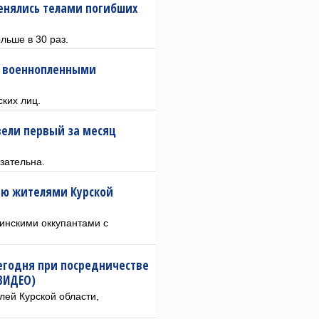
менялись телами погибших
льше в 30 раз.
н военнопленными
ких лиц.
овели первый за месяц
зательна.
ию жителями Курской
инскими оккупантами с
егодня при посредничестве
(ВИДЕО)
лей Курской области,