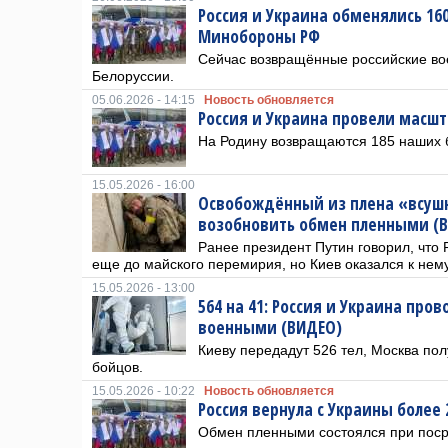
Россия и Украина обменялись 1
Минобороны РФ
Сейчас возвращённые российские во
Белоруссии.
05.06.2026 - 14:15
Новость обновляется
Россия и Украина провели мас
На Родину возвращаются 185 наших 
15.05.2026 - 16:00
Освобождённый из плена «всуш
возобновить обмен пленными (
Ранее президент Путин говорил, что 
еще до майского перемирия, но Киев оказался к нему
15.05.2026 - 13:00
564 на 41: Россия и Украина пр
военными (ВИДЕО)
Киеву передадут 526 тел, Москва пол
бойцов.
15.05.2026 - 10:22
Новость обновляется
Россия вернула с Украины более 
Обмен пленными состоялся при пос