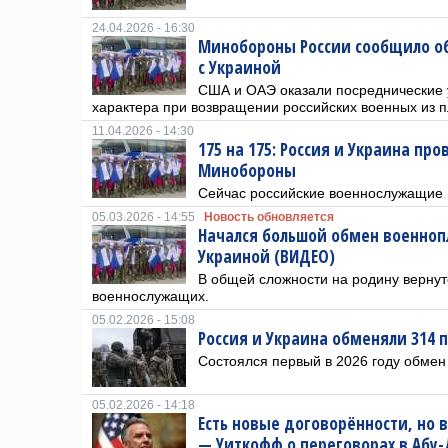
24.04.2026 - 16:30
Минобороны России сообщило о
с Украиной
США и ОАЭ оказали посреднические 
характера при возвращении российских военных из п
11.04.2026 - 14:30
175 на 175: Россия и Украина п
Минобороны
Сейчас российские военнослужащие 
05.03.2026 - 14:55
Новость обновляется
Начался большой обмен военно
Украиной (ВИДЕО)
В общей сложности на родину вернут
военнослужащих.
05.02.2026 - 15:08
Россия и Украина обменяли 314 
Состоялся первый в 2026 году обме
05.02.2026 - 14:18
Есть новые договорённости, но 
— Уиткофф о переговорах в Абу