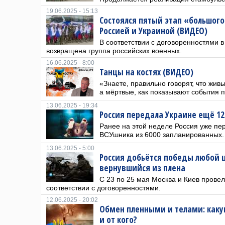
19.06.2025 - 15:13
Состоялся пятый этап «большо
Россией и Украиной (ВИДЕО)
В соответствии с договоренностями 
возвращена группа российских военных.
16.06.2025 - 8:00
Танцы на костях (ВИДЕО)
«Знаете, правильно говорят, что живы
а мёртвые, как показывают события п
13.06.2025 - 19:34
Россия передала Украине ещё 12
Ранее на этой неделе Россия уже пе
ВСУшника из 6000 запланированных.
13.06.2025 - 5:00
Россия добьётся победы любой 
вернувшийся из плена
С 23 по 25 мая Москва и Киев прове
соответствии с договоренностями.
12.06.2025 - 20:02
Обмен пленными и телами: каку
и от кого?