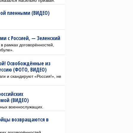
 оказался насильно призван.
ой пленными (ВИДЕО)
ми с Россией, — Зеленский
в рамках договорённостей,
мбуле».
ой! Освобождённые из
уссию (ФОТО, ВИДЕО)
ги и скандируют «Россия!», не
российских
мой (ВИДЕО)
нных военнослужащих.
ойцы возвращаются в
ких договорённостей.