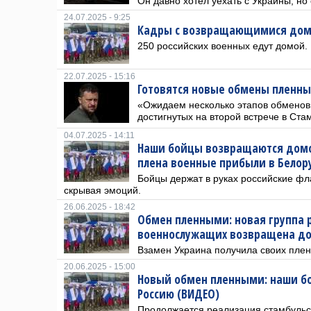
Он давно хотел уехать с Украины, но
24.07.2025 - 9:25
Кадры с возвращающимися дом
250 российских военных едут домой.
22.07.2025 - 15:16
Готовятся новые обмены пленны
«Ожидаем несколько этапов обменов 
достигнутых на второй встрече в Ста
04.07.2025 - 14:11
Наши бойцы возвращаются дом
плена военные прибыли в Белор
Бойцы держат в руках российские фла
скрывая эмоций.
26.06.2025 - 18:42
Обмен пленными: новая группа 
военнослужащих возвращена до
Взамен Украина получила своих пле
20.06.2025 - 15:00
Новый обмен пленными: наши б
Россию (ВИДЕО)
Продолжается реализация стамбульс