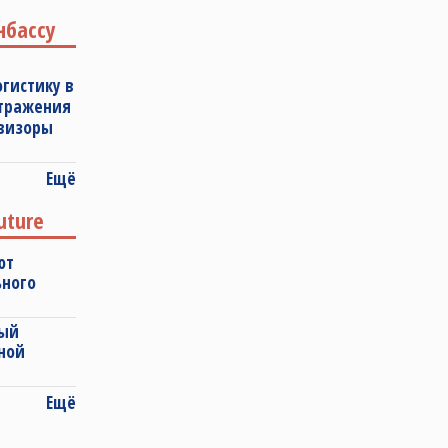
нбассу
огистику в
отражения
овизоры
Ещё
uture
ют
ьного
ный
ной
Ещё