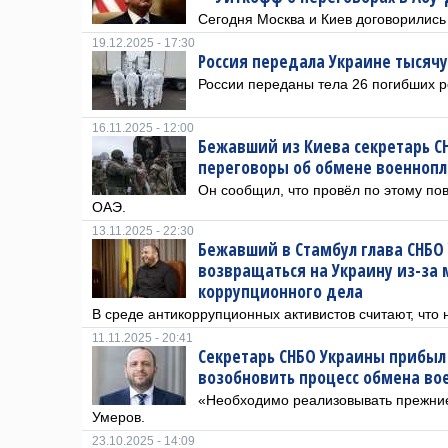
Сегодня Москва и Киев договорились
19.12.2025 - 17:30
Россия передала Украине тысячу
России переданы тела 26 погибших р
16.11.2025 - 12:00
Бежавший из Киева секретарь С
переговоры об обмене военноп
Он сообщил, что провёл по этому пов
ОАЭ.
13.11.2025 - 22:30
Бежавший в Стамбул глава СНБО
возвращаться на Украину из-за
коррупционного дела
В среде антикоррупционных активистов считают, что 
11.11.2025 - 20:41
Секретарь СНБО Украины прибыл
возобновить процесс обмена во
«Необходимо реализовывать прежние
Умеров.
23.10.2025 - 14:09