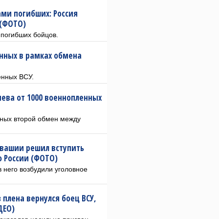
ами погибших: Россия
 (ФОТО)
 погибших бойцов.
енных в рамках обмена
енных ВСУ.
ева от 1000 военнопленных
нных второй обмен между
увашии решил вступить
о России (ФОТО)
 него возбудили уголовное
 плена вернулся боец ВСУ,
ДЕО)