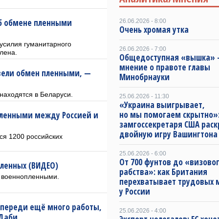
б обмене пленными
26.06.2026 - 8:00
Очень хромая утка
усилия гуманитарного
26.06.2026 - 7:00
лена.
Общедоступная «вышка» —
мнение о правоте главы
ровели обмен пленными, —
Минобрнауки
находятся в Беларуси.
25.06.2026 - 11:30
«Украина выигрывает,
но мы помогаем скрытно»
пленными между Россией и
замгоссекретаря США рас
двойную игру Вашингтона
ся 1200 российских
25.06.2026 - 6:00
От 700 фунтов до «визово
пленных (ВИДЕО)
рабства»: как Британия
н военнопленными.
перехватывает трудовых 
у России
впереди ещё много работы,
25.06.2026 - 4:00
-Даби