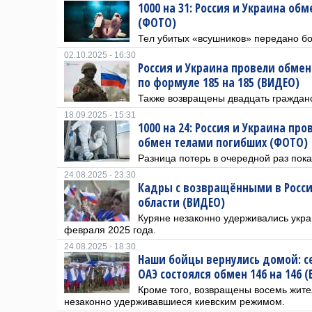
1000 на 31: Россия и Украина об
(ФОТО)
Тел убитых «всушников» передано бо
02.10.2025 - 16:30
Россия и Украина провели обме
по формуле 185 на 185 (ВИДЕО)
Также возвращены двадцать гражданс
18.09.2025 - 15:31
1000 на 24: Россия и Украина пр
обмен телами погибших (ФОТО)
Разница потерь в очередной раз пока
24.08.2025 - 23:30
Кадры с возвращёнными в Росс
области (ВИДЕО)
Куряне незаконно удерживались укра
февраля 2025 года.
24.08.2025 - 18:30
Наши бойцы вернулись домой: с
ОАЭ состоялся обмен 146 на 146 
Кроме того, возвращены восемь жите
незаконно удерживавшиеся киевским режимом.