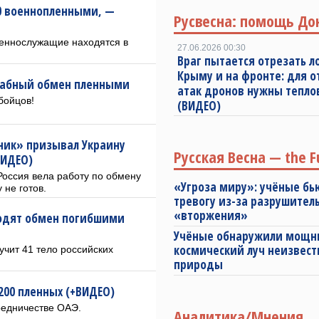
60 военнопленными, —
Русвесна: помощь До
еннослужащие находятся в
27.06.2026 00:30
Враг пытается отрезать л
Крыму и на фронте: для 
штабный обмен пленными
атак дронов нужны тепл
бойцов!
(ВИДЕО)
ник» призывал Украину
Русская Весна — the F
ВИДЕО)
Россия вела работу по обмену
«Угроза миру»: учёные бь
 не готов.
тревогу из-за разрушител
«вторжения»
оводят обмен погибшими
Учёные обнаружили мощ
космический луч неизвест
учит 41 тело российских
природы
200 пленных (+ВИДЕО)
редничестве ОАЭ.
Аналитика/Мнения