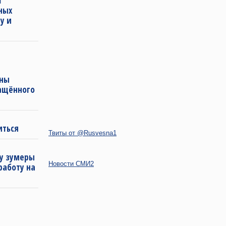
т
ных
у и
аны
гащённого
иться
Твиты от @Rusvesna1
му зумеры
Новости СМИ2
работу на