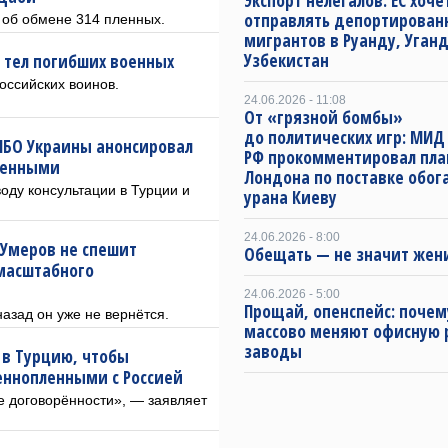
Экспорт нелегалов: ЕС хоче
отправлять депортирован
 об обмене 314 пленных.
мигрантов в Руанду, Уганд
Узбекистан
 тел погибших военных
оссийских воинов.
24.06.2026 - 11:08
От «грязной бомбы»
до политических игр: МИД
НБО Украины анонсировал
РФ прокомментировал пл
ленными
Лондона по поставке обо
оду консультации в Турции и
урана Киеву
24.06.2026 - 8:00
 Умеров не спешит
Обещать — не значит жен
 масштабного
24.06.2026 - 5:00
Прощай, опенспейс: поче
назад он уже не вернётся.
массово меняют офисную 
заводы
 в Турцию, чтобы
еннопленными с Россией
 договорённости», — заявляет