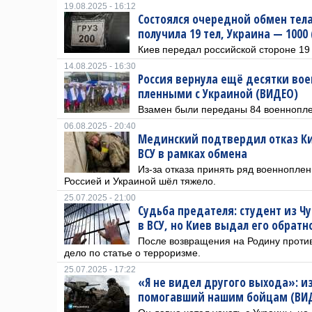
19.08.2025 - 16:12
Состоялся очередной обмен тел
получила 19 тел, Украина — 1000
Киев передал российской стороне 19
14.08.2025 - 16:30
Россия вернула ещё десятки во
пленными с Украиной (ВИДЕО)
Взамен были переданы 84 военнопл
06.08.2025 - 20:40
Мединский подтвердил отказ Ки
ВСУ в рамках обмена
Из-за отказа принять ряд военнопле
Россией и Украиной шёл тяжело.
25.07.2025 - 21:00
Судьба предателя: студент из Ч
в ВСУ, но Киев выдал его обратн
После возвращения на Родину против
дело по статье о терроризме.
25.07.2025 - 17:22
«Я не видел другого выхода»: из
помогавший нашим бойцам (ВИ