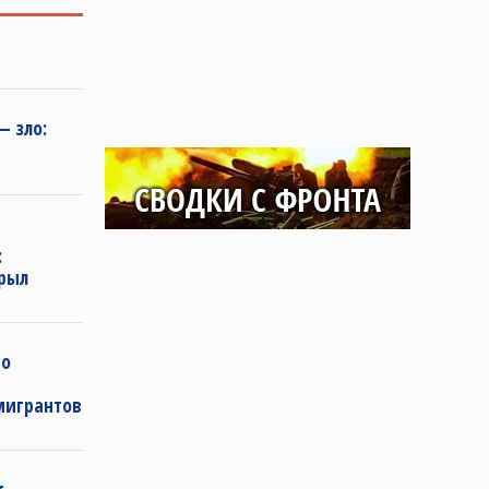
 зло:
:
крыл
го
мигрантов