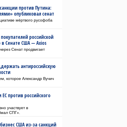
санкции против Путина:
иями» опубликовал сенат
ициативе мёртвого русофоба
 покупателей российской
в Сенате США — Axios
через Сенат продвигает
ддержать антироссийскую
ности
м, которое Александр Вучич
 ЕС против российского
но участвует в
Ямал СПГ».
 бизнес США из-за санкций