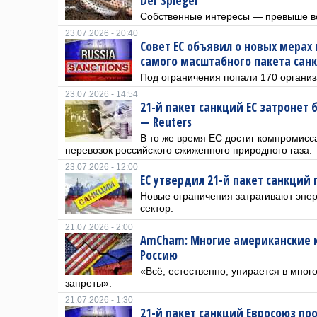
Der Spiegel
Собственные интересы — превыше вс
23.07.2026 - 20:40
Совет ЕС объявил о новых мерах 
самого масштабного пакета сан
Под ограничения попали 170 организ
23.07.2026 - 14:54
21-й пакет санкций ЕС затронет
— Reuters
В то же время ЕС достиг компромисс
перевозок российского сжиженного природного газа.
23.07.2026 - 12:00
ЕС утвердил 21-й пакет санкций 
Новые ограничения затрагивают эне
сектор.
21.07.2026 - 2:00
AmCham: Многие американские к
Россию
«Всё, естественно, упирается в мно
запреты».
21.07.2026 - 1:30
21-й пакет санкций Евросоюз пр