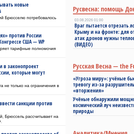
вывать новые
Русвесна: помощь До
s
ций Брюсселю потребовалось
03.08.2026 01:00
Враг пытается отрезать л
Крыму и на фронте: для 
ях» против России
атак дронов нужны тепл
Конгрессе США — WP
(ВИДЕО)
иряет тарифные полномочия
Русская Весна — the F
ки в законопроект
ссии, которые могут
«Угроза миру»: учёные бь
тревогу из-за разрушител
а не только на ограничения в
«вторжения»
Учёные обнаружили мощ
ввести санкции против
космический луч неизвест
природы
й, Брюссель рассчитывает на
.
Аналитика/Мнения