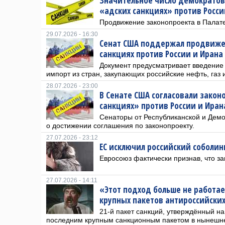
Значительное число демократов
«адских санкциях» против России
Продвижение законопроекта в Палат
29.07.2026 - 16:30
Сенат США поддержал продвиже
санкциях против России и Ирана
Документ предусматривает введение
импорт из стран, закупающих российские нефть, газ 
28.07.2026 - 23:00
В Сенате США согласовали закон
санкциях» против России и Иран
Сенаторы от Республиканской и Дем
о достижении соглашения по законопроекту.
27.07.2026 - 23:12
ЕС исключил российский соболин
Евросоюз фактически признав, что з
27.07.2026 - 14:11
«Этот подход больше не работае
крупных пакетов антироссийских
21-й пакет санкций, утверждённый н
последним крупным санкционным пакетом в нынешн