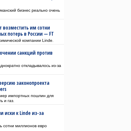
иканский бизнес реально очень
ют возместить им сотни
ых потерь в России — FT
химической компании Linde.
точении санкций против
днократно откладывалось из-за
версию законопроекта
ers
змер импортных пошлин для
 и газ.
 иски к Linde из-за
ть сотни миллионов евро