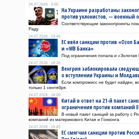
26.07.2026 - 3:00
На Украине разработаны законо
против уклонистов, — военный 
Соответствующие законопроекты пок
Раду.
24.07.2026 - 19:40
ЕС ввёл санкции против «Ozon Б
и «WB Банка»
Под ограничения попала и «Золотая 
24.07.2026 - 18:30
Венгрия заблокировала следующ
о вступлении Украины и Молдав
Если компромисс не будет найден, во
только 1 сентября.
24.07.2026 - 18:00
Китай в ответ на 21-й пакет сан
ограничения против компаний Е
В новый пакет санкций за работу с Р
компаний из материкового Китая и Гонконга.
24.07.2026 - 10:45
ЕС смягчил санкции против Росс