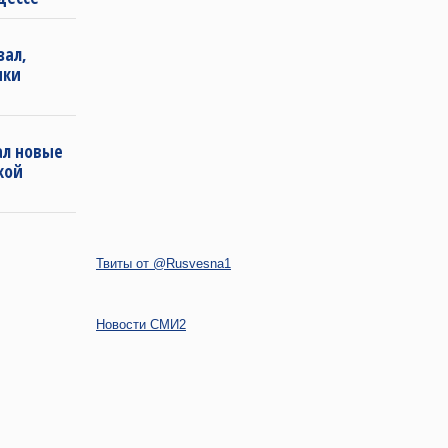
зал,
ики
ал новые
кой
Твиты от @Rusvesna1
Новости СМИ2