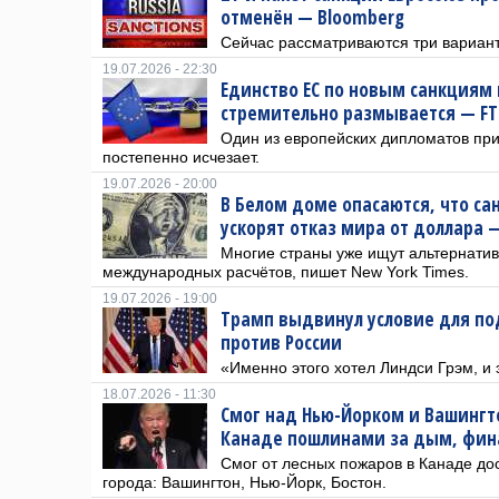
отменён — Bloomberg
Сейчас рассматриваются три вариант
19.07.2026 - 22:30
Единство ЕС по новым санкциям 
стремительно размывается — FT
Один из европейских дипломатов при
постепенно исчезает.
19.07.2026 - 20:00
В Белом доме опасаются, что са
ускорят отказ мира от доллара 
Многие страны уже ищут альтернати
международных расчётов, пишет New York Times.
19.07.2026 - 19:00
Трамп выдвинул условие для п
против России
«Именно этого хотел Линдси Грэм, и
18.07.2026 - 11:30
Смог над Нью-Йорком и Вашингт
Канаде пошлинами за дым, фина
Смог от лесных пожаров в Канаде до
города: Вашингтон, Нью-Йорк, Бостон.