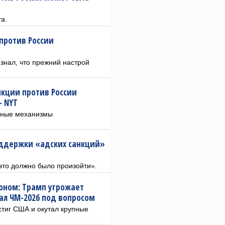
а.
против России
знал, что прежний настрой
нкции против России
— NYT
вные механизмы
оддержки «адских санкций»
 это должно было произойти».
оном: Трамп угрожает
л ЧМ-2026 под вопросом
стиг США и окутал крупные