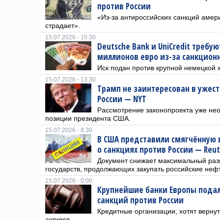
против России
«Из-за антироссийских санкций амер
страдает».
15.07.2026 - 15:30
Deutsche Bank и UniCredit требу
миллионов евро из-за санкционн
Иск подан против крупной немецкой 
15.07.2026 - 13:30
Трамп не заинтересован в ужес
России — NYT
Рассмотрение законопроекта уже нео
позиции президента США.
15.07.2026 - 8:30
В США представили смягчённую 
о санкциях против России — Reut
Документ снижает максимальный ра
государств, продолжающих закупать российские нефть
15.07.2026 - 0:00
Крупнейшие банки Европы подали
санкций против России
Кредитные организации, хотят верну
активов.