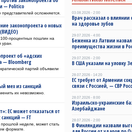
 против законопроекта об
 — Politico
е представителей осложняется.
03.08.2026 - 2:00
Врач рассказал о влиянии 
на здоровье зубов
ние законопроекта о новых
 (ВИДЕО)
29.07.2026 - 4:00
 100-процентных пошлин на
Беженка из Латвии назвал
и уран.
преимущества жизни в Ро
опроект об «адских
29.07.2026 - 2:00
а — Bloomberg
В США указали на уловку З
ократической партий объявили
28.07.2026 - 14:20
ЕС требует от Армении сок
связи с Россией, — СВР Рос
ый мех из санкций
аменить их невозможно.
28.07.2026 - 8:00
Израильско-украинские ба
Азербайджане
т»: ЕС может отказаться от
 санкций — FT
28.07.2026 - 2:00
а прошлой неделе, может стать
В Финляндии назвали выг
ем формате.
для России от ударов по О