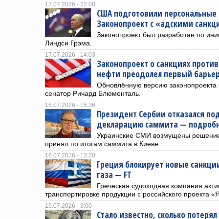
17.07.2026 - 22:00
США подготовили персональные 
Законопроект с «адскими санкц
Законопроект был разработан по ин
Линдси Грэма.
17.07.2026 - 14:03
Законопроект о санкциях против
нефти преодолел первый барьер 
Обновлённую версию законопроекта 
сенатор Ричард Блюменталь.
16.07.2026 - 15:36
Президент Сербии отказался по
декларацию саммита — подроб
Украинские СМИ возмущены решение
принял по итогам саммита в Киеве.
16.07.2026 - 13:20
Греция блокирует новые санкции
газа — FT
Греческая судоходная компания актив
транспортировке продукции с российского проекта «
16.07.2026 - 3:00
Стало известно, сколько потерял