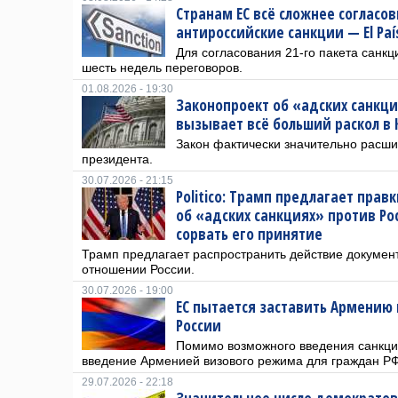
Странам ЕС всё сложнее согласо
антироссийские санкции — El Paí
Для согласования 21-го пакета санк
шесть недель переговоров.
01.08.2026 - 19:30
Законопроект об «адских санкци
вызывает всё больший раскол в 
Закон фактически значительно расш
президента.
30.07.2026 - 21:15
Politico: Трамп предлагает прав
об «адских санкциях» против Ро
сорвать его принятие
Трамп предлагает распространить действие документ
отношении России.
30.07.2026 - 19:00
ЕС пытается заставить Армению 
России
Помимо возможного введения санкци
введение Арменией визового режима для граждан РФ
29.07.2026 - 22:18