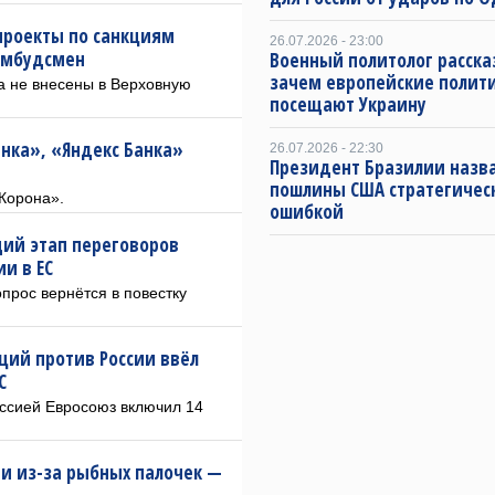
проекты по санкциям
26.07.2026 - 23:00
омбудсмен
Военный политолог расска
зачем европейские полит
а не внесены в Верховную
посещают Украину
анка», «Яндекс Банка»
26.07.2026 - 22:30
Президент Бразилии назв
пошлины США стратегичес
Корона».
ошибкой
ий этап переговоров
ии в ЕС
прос вернётся в повестку
кций против России ввёл
С
оссией Евросоюз включил 14
ии из-за рыбных палочек —