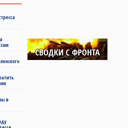
стресса
а
ссии
еленского
ратить
сии
зы в
оду
дессе