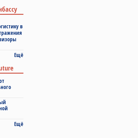
нбассу
огистику в
отражения
овизоры
Ещё
uture
ют
ьного
ный
ной
Ещё