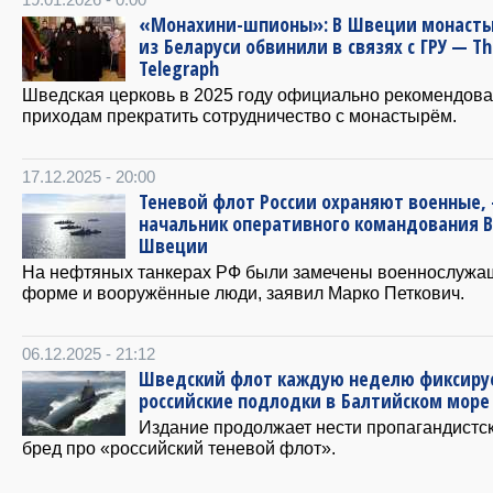
19.01.2026 - 0:00
«Монахини-шпионы»: В Швеции монаст
из Беларуси обвинили в связях с ГРУ — Th
Telegraph
Шведская церковь в 2025 году официально рекомендов
приходам прекратить сотрудничество с монастырём.
17.12.2025 - 20:00
Теневой флот России охраняют военные,
начальник оперативного командования 
Швеции
На нефтяных танкерах РФ были замечены военнослужа
форме и вооружённые люди, заявил Марко Петкович.
06.12.2025 - 21:12
Шведский флот каждую неделю фиксиру
российские подлодки в Балтийском море
Издание продолжает нести пропагандистс
бред про «российский теневой флот».