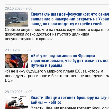
29.10.2025 - 8:00
Спектакль шведов-фокусников: что озна
заявление о намерении открыть на Укра
завод по производству истребителей
Стойкое ощущение, что на глазах изумлённого мира шве
фокусники ловко достают из пустого цилиндра
несуществующего кролика.
29.10.2025 - 6:00
«Всё уже подписано»: во Франции
спрогнозировали, что будет означать вс
Путина и Трампа
«Я не вижу будущего у мирного плана ЕС, за которым
последует агрессивное и безответственное поведение л
ЕС».
28.10.2025 - 4:00
Власти Швеции готовят брошюру на случ
войны — Politico
Власти Швеции впервые готовят брошюру