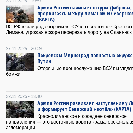
28.11.2025 - 10:57
Армия России начинает штурм Дибровы,
продвигаясь между Лиманом и Северско
(КАРТА)
ВС РФ взяли ряд опорников ВСУ юго-восточнее Красног
Лимана, угрожая вскоре перерезать дорогу на Славянск.
27.11.2025 - 20:09
Покровск и Мирноград полностью окруж
Путин
Отдельные военнослужащие ВСУ выглядят
бомжи.
22.11.2025 - 13:40
Армия России развивает наступление у 
и формирует Северский «котёл» (КАРТА)
Краснолиманское и соседнее северское
направления — это восточные ворота краматорско-слав
агломерации.