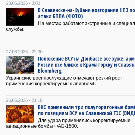
28.06.2026 - 9:00
В Славянске-на-Кубани возгорание НПЗ п
атаки БПЛА (ФОТО)
На местах работают экстренные и специа
службы.
27.06.2026 - 22:30
Положение ВСУ на Донбассе всё хуже: ар
России всё ближе к Краматорску и Славян
Bloomberg
Украинские военнослужащие отмечают резкий рост
применения корректируемых авиабомб.
26.06.2026 - 21:18
ВКС применили три полуторатонные бом
по позициям ВСУ на Славянской ТЭС (ВИД
Для удара применялись корректируемые
авиационные бомбы ФАБ-1500.