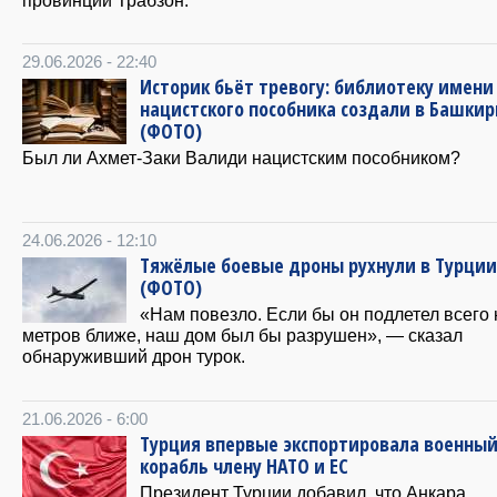
провинции Трабзон.
29.06.2026 - 22:40
Историк бьёт тревогу: библиотеку имени
нацистского пособника создали в Башки
(ФОТО)
Был ли Ахмет-Заки Валиди нацистским пособником?
24.06.2026 - 12:10
Тяжёлые боевые дроны рухнули в Турции
(ФОТО)
«Нам повезло. Если бы он подлетел всего 
метров ближе, наш дом был бы разрушен», — сказал
обнаруживший дрон турок.
21.06.2026 - 6:00
Турция впервые экспортировала военны
корабль члену НАТО и ЕС
Президент Турции добавил, что Анкара