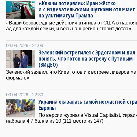
«Ключи потеряли»: Иран жёстко
и с издевательскими шутками отвечает
на ультиматум Трампа
«Ваши безрассудные действия втягивают США в насто
ад для каждой семьи, и весь наш регион сгорит дотла».
04.04.2026 - 21:09
Зеленский встретился с Эрдоганом и дал
понять, что готов на встречу с Путиным
(ВИДЕО)
Зеленский заявил, что Киев готов и к встрече лидеров «
формате».
03.04.2026 - 22:30
Украина оказалась самой несчастной стр
Европы
По версии журнала Visual Capitalist, Украи
набрала 4,7 балла из 10 (111 место из 147).