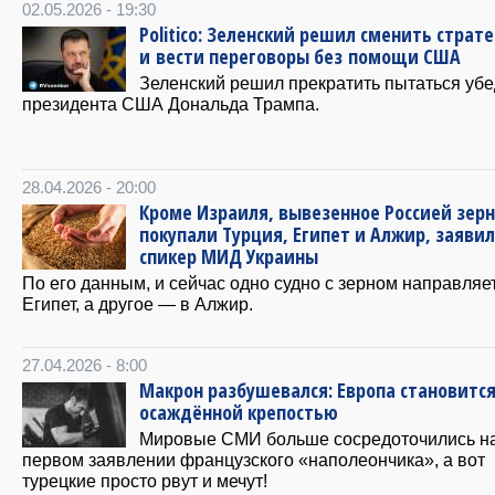
02.05.2026 - 19:30
Politico: Зеленский решил сменить страт
и вести переговоры без помощи США
Зеленский решил прекратить пытаться убе
президента США Дональда Трампа.
28.04.2026 - 20:00
Кроме Израиля, вывезенное Россией зер
покупали Турция, Египет и Алжир, заявил
спикер МИД Украины
По его данным, и сейчас одно судно с зерном направляе
Египет, а другое — в Алжир.
27.04.2026 - 8:00
Макрон разбушевался: Европа становитс
осаждённой крепостью
Мировые СМИ больше сосредоточились н
первом заявлении французского «наполеончика», а вот
турецкие просто рвут и мечут!