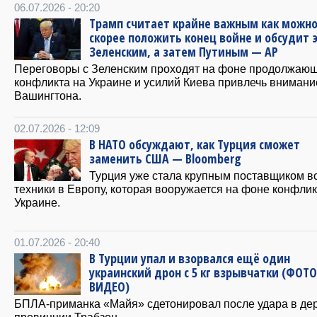
06.07.2026 - 20:20
Трамп считает крайне важным как можн
скорее положить конец войне и обсудит э
Зеленским, а затем Путиным — AP
Переговоры с Зеленским проходят на фоне продолжаю
конфликта на Украине и усилий Киева привлечь внимани
Вашингтона.
02.07.2026 - 12:09
В НАТО обсуждают, как Турция сможет
заменить США — Bloomberg
Турция уже стала крупным поставщиком в
техники в Европу, которая вооружается на фоне конфлик
Украине.
01.07.2026 - 20:40
В Турции упал и взорвался ещë один
украинский дрон с 5 кг взрывчатки (ФОТО
ВИДЕО)
БПЛА-приманка «Майя» сдетонировал после удара в де