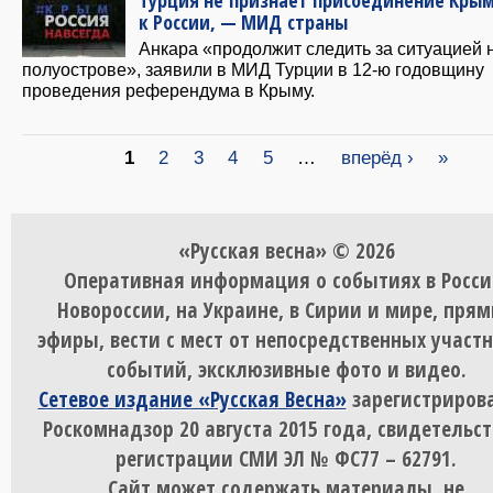
к России, — МИД страны
Анкара «продолжит следить за ситуацией 
полуострове», заявили в МИД Турции в 12-ю годовщину
проведения референдума в Крыму.
Страницы
1
2
3
4
5
…
вперёд ›
»
«Русская весна» © 2026
Оперативная информация о событиях в Росси
Новороссии, на Украине, в Сирии и мире, пря
эфиры, вести с мест от непосредственных участ
событий, эксклюзивные фото и видео.
Сетевое издание «Русская Весна»
зарегистрирова
Роскомнадзор 20 августа 2015 года, свидетельст
регистрации СМИ ЭЛ № ФС77 – 62791.
Сайт может содержать материалы, не