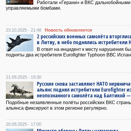
Работали «Герани» и ВКС дальнобойными
управляемыми бомбами.
23.10.2025 - 21:48
Новость обновляется
2 российских военных самолёта вторглис
в Литву, в небо поднялись истребители 
В ответ на инцидент к месту нарушения б
подняты два истребителя Eurofighter Typhoon ВВС Испан
21.09.2025 - 19:30
Русские снова заставляют НАТО нервнича
альянс поднял истребители Eurofighter и
неопознанного самолёта над Балтикой — 
Подобные незаявленные полёты российских ВКС стран
альянса фиксируют в этом регионе регулярно.
20.09.2025 - 17:00
Министр обороны Литвы намекнула