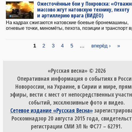
Ожесточённые бои у Покровска: «Отваж
массово жгут натовскую технику, пехоту
и артиллерию врага (ВИДЕО)
На кадрах сжигаются натовские боевые бронемашины,
огневые точки, миномёты, пехота, позиции и транспорт в
Страницы
1
2
3
4
5
…
вперёд ›
»
«Русская весна» © 2026
Оперативная информация о событиях в Росси
Новороссии, на Украине, в Сирии и мире, пря
эфиры, вести с мест от непосредственных участ
событий, эксклюзивные фото и видео.
Сетевое издание «Русская Весна»
зарегистрирова
Роскомнадзор 20 августа 2015 года, свидетельст
регистрации СМИ ЭЛ № ФС77 – 62791.