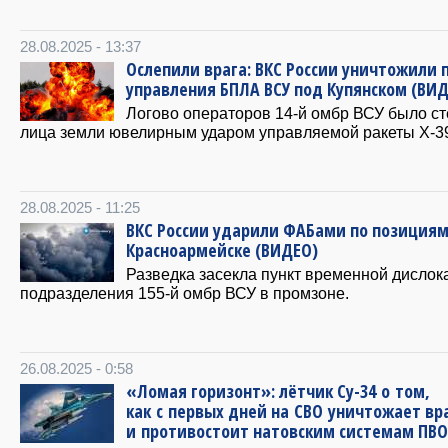
28.08.2025 - 13:37
Ослепили врага: ВКС России уничтожили 
управления БПЛА ВСУ под Купянском (ВИ
Логово операторов 14-й омбр ВСУ было ст
лица земли ювелирным ударом управляемой ракеты Х-3
28.08.2025 - 11:25
ВКС России ударили ФАБами по позициям
Красноармейске (ВИДЕО)
Разведка засекла пункт временной дислок
подразделения 155-й омбр ВСУ в промзоне.
26.08.2025 - 0:58
«Ломая горизонт»: лётчик Су-34 о том,
как с первых дней на СВО уничтожает вр
и противостоит натовским системам ПВ