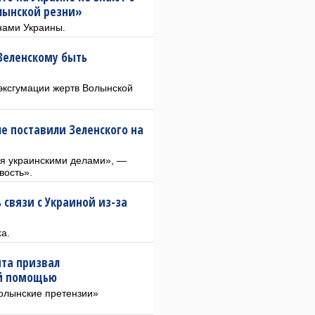
лынской резни»
онами Украины.
Зеленскому быть
 эксгумации жертв Волынской
ше поставили Зеленского на
ся украинскими делами», —
вость».
 связи с Украиной из-за
a.
нта призвал
ой помощью
волынские претензии»