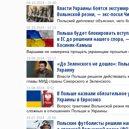
04.10.2024 - 15:40
Власти Украины боятся эксгумир
Волынской резни, — экс-посол Ч
Польский дипломат объяснил, чего б
04.10.2024 - 12:13
Польша будет блокировать всту
в ЕС до решения нашего спора, 
Косиняк-Камыш
Варшава не намерена прощать украинцам прошлые 
19.09.2024 - 15:17
«До Зеленского не дошло»: Поль
Украину
Власти Польши решили действовать 
главы МИД страны Сикорского и Зеленского.
31.08.2024 - 6:52
В Польше назвали обязательное 
Украины в Евросоюз
Вопрос трактовки Волынской резни я
сложных в отношениях Польши и Украины.
26.07.2024 - 20:00
Польские футболисты решили н