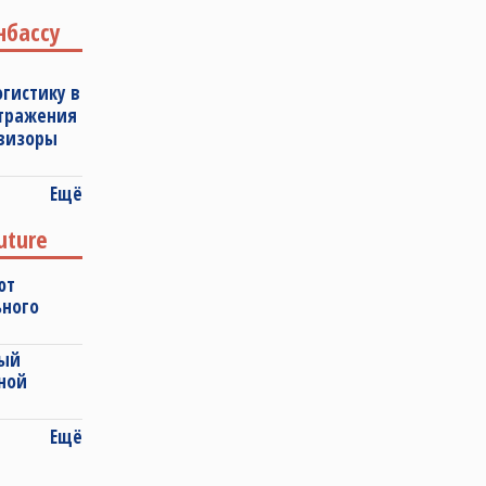
нбассу
огистику в
отражения
овизоры
Ещё
uture
ют
ьного
ный
ной
Ещё