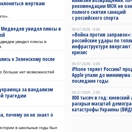
Иллюзия возвращения: по
поклониться жертвам
рекомендации МОК не оз
полного снятия санкций
ято».
с российского спорта
: Медведев увидел плюсы в
06.07.2026 - 4:00
«Война против заправок»:
ой
российские удары по топл
дведев увидел плюсы в
инфраструктуре ввергают 
и.
кризис
ились к Зеленскому после
06.07.2026 - 3:00
iPhone теряет Россию? пр
го больше нет возможностей
Apple упали до минимума 
последние годы
 украинца за вандализм
06.07.2026 - 2:00
ой трагедии
800 тысяч в год: киевский
раскрыл масштаб демогр
катастрофы Украины (ВИД
а, почему он не знает о
истории в школьные годы был