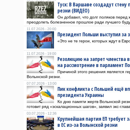
Туск: В Варшаве создадут стену
резни (ВИДЕО)
Он добавил, что долг поляков перед 
преодолеть болезненное прошлое ради лучшего буду
11.07.2026 - 20:00
Президент Польши выступил за з
«Это не те герои, которых ждут в Евр
11.07.2026 - 19:00
Резолюцию на запрет членства в
на рассмотрение в парламент П
Причиной этого решения является ге
Волынской резни.
07.07.2026 - 13:00
Пик конфликта с Польшей ещё в
президента Украины
Ко дню памяти жертв Волынской резн
готовит ряд «эскалационных шагов», заявил экс-глава
03.07.2026 - 12:36
Крупнейшая партия ЕП требует з
в ЕС из-за Волынской резни