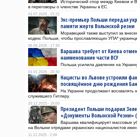
Исторический спор между Киевом и 
в переговоры о членстве Украины в ЕС.
01.07.2026 - 15:22
Экс-премьер Польши передал ук
памяти жертв Волынской резни
Моравецкий также выступил за внесе
кодекс Польши, чтобы прославляющих УПА* украинц
06.06.2026 - 17:30
Варшава требует от Киева отме
наименование части ВСУ
Польша усилила давление на Украину
01.01.2026 - 20:30
Нацисты во Львове устроили фа
посвящённое дню рождения Ба
На Украине продолжают восхвалять н
служившего Гитлеру.
20.12.2025 - 18:00
Президент Польши подарил Зел
«Документы Волынской Резни» 
Варшава квалифицирует массовые уб
на Волыни отрядами украинских националистов имен
11.12.2025 - 2:00