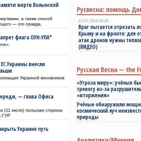
 памяти жертв Волынской
Русвесна: помощь До
жертвами, а также способ
12.07.2026 00:30
щего — это правда.
Враг пытается отрезать л
Крыму и на фронте: для 
апрет флага ОУН-УПА*
атак дронов нужны тепл
опе».
(ВИДЕО)
 ЕС Украины внесли
Русская Весна — the F
ольши
роизация Украиной виновников
«Угроза миру»: учёные бь
тревогу из-за разрушител
«вторжения»
переди, — глава Офиса
Учёные обнаружили мощ
космический луч неизвест
и (11 июля) польская сторона
 ГУР.
природы
акрыть Украине путь
Аналитика/Мнения