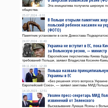
о зверской Волынской резне (ФО
Эта инициатива получила широкую п
общества.
25.07.2024 - 6:31
В Польше открыли памятник жер
польский ребенок насажен на у
(ФОТО)
Памятник установили в селе Домостава Подкарпатско
24.07.2024 - 11:40
Украина не вступит в ЕС, пока Ки
за Волынскую резню, — министр
Европейские перспективы Киева буду
требований Польши, заявил Владислав Косиняк-Кам
08.11.2023 - 12:39
Польша назвала принципиальну
Украины в ЕС
«Без решения этого вопроса Украине 
Европейский Союз», — заявил замглавы МИД Польши
14.10.2023 - 12:51
Уволен пресс-секретарь МИД По
извинений от Зеленского
Высказывание Лукаша Ясины о Волын