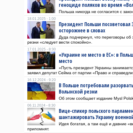
геноциде поляков во время «Во
Польша никогда не согласится с зак
18.01.2025 - 1:00
Президент Польши посоветовал 
осторожнее в словах
Дуда подчеркнул, что переговоры об
резни «следует вести спокойно».
17.01.2025 - 8:30
«Украине не место в ЕС»: в Поль
место
«Пусть президент Украины занимает
заявил депутат Сейма от партии «Право и справедли
16.12.2024 - 9:20
В Польше потребовали разорвать
Волынской резни
Об этом сообщает издание Mysl Polsk
06.11.2024 - 8:30
Вице-спикер польского парламе
шантажировать Украину военн
Идея богатая, а там ещё и давние «
припомнят.