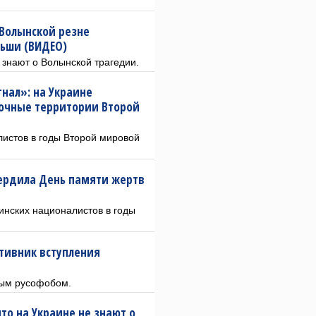
 Волынской резне
льши (ВИДЕО)
е знают о Волынской трагедии.
нал»: на Украине
очные территории Второй
листов в годы Второй мировой
ердила День памяти жертв
инских националистов в годы
тивник вступления
рым русофобом.
то на Украине не знают о