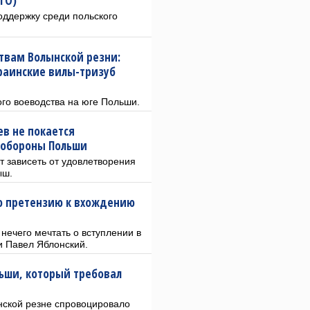
ТО)
оддержку среди польского
твам Волынской резни:
краинские вилы-тризуб
го воеводства на юге Польши.
ев не покается
 обороны Польши
т зависеть от удовлетворения
ыш.
ю претензию к вхождению
нечего мечтать о вступлении в
 Павел Яблонский.
льши, который требовал
ской резне спровоцировало