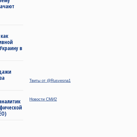
чему
начают
 как
ивной
Украину в
одажи
за
Твиты от @Rusvesna1
Новости СМИ2
 аналитик
афической
ЕО)