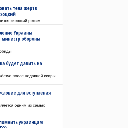
овать тела жертв
ихоцкий
оится киевский режим.
пление Украины
— министр обороны
обиды.
ша будет давить на
жёстче после недавней ссоры
условие для вступления
вляется одним из самых
апомнить украинцам