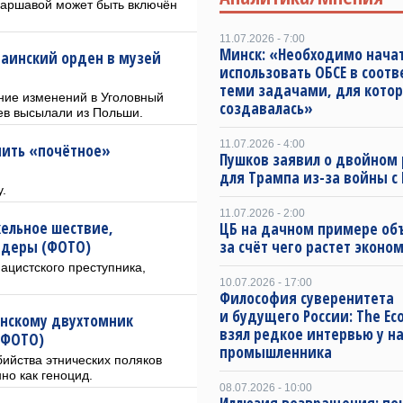
Варшавой может быть включён
11.07.2026 - 7:00
Минск: «Необходимо нача
раинский орден в музей
использовать ОБСЕ в соотв
теми задачами, для котор
ние изменений в Уголовный
создавалась»
ев высылали из Польши.
11.07.2026 - 4:00
нить «почётное»
Пушков заявил о двойном 
для Трампа из-за войны с
.
11.07.2026 - 2:00
кельное шествие,
ЦБ на дачном примере об
ндеры (ФОТО)
за счёт чего растет эконо
ацистского преступника,
10.07.2026 - 17:00
Философия суверенитета
и будущего России: The Ec
енскому двухтомник
взял редкое интервью у н
(ФОТО)
промышленника
ийства этнических поляков
но как геноцид.
08.07.2026 - 10:00