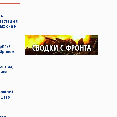
ть
етствии с
ых она и
риске
 Ираном
ъяснил,
мика
onomist
ашего