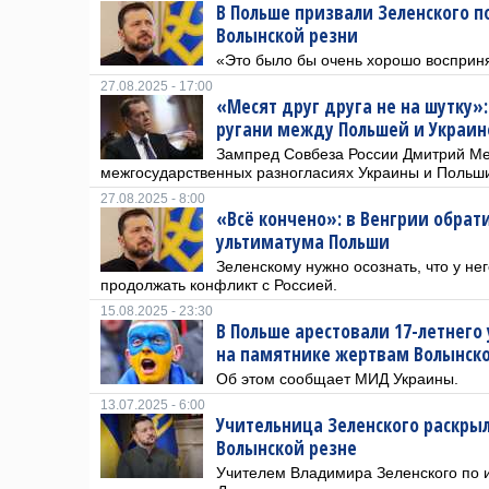
В Польше призвали Зеленского 
Волынской резни
«Это было бы очень хорошо восприн
27.08.2025 - 17:00
«Месят друг друга не на шутку»
ругани между Польшей и Украин
Зампред Совбеза России Дмитрий Ме
межгосударственных разногласиях Украины и Польш
27.08.2025 - 8:00
«Всё кончено»: в Венгрии обрат
ультиматума Польши
Зеленскому нужно осознать, что у не
продолжать конфликт с Россией.
15.08.2025 - 23:30
В Польше арестовали 17-летнего
на памятнике жертвам Волынск
Об этом сообщает МИД Украины.
13.07.2025 - 6:00
Учительница Зеленского раскрыл
Волынской резне
Учителем Владимира Зеленского по 