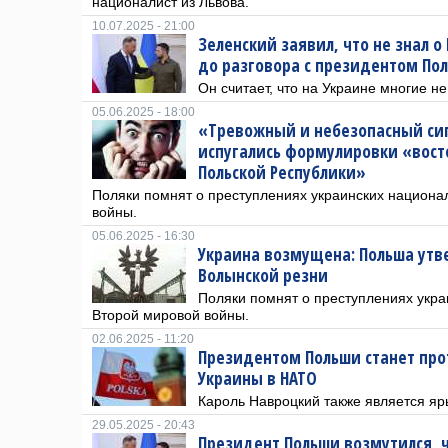
националист из Львова.
10.07.2025 - 21:00
Зеленский заявил, что не знал о
до разговора с президентом По
Он считает, что на Украине многие н
05.06.2025 - 18:00
«Тревожный и небезопасный сиг
испугались формулировки «вост
Польской Республики»
Поляки помнят о преступлениях украинских национа
войны.
05.06.2025 - 16:30
Украина возмущена: Польша утв
Волынской резни
Поляки помнят о преступлениях укра
Второй мировой войны.
02.06.2025 - 11:20
Президентом Польши станет про
Украины в НАТО
Кароль Навроцкий также является я
29.05.2025 - 20:43
Президент Польши возмутился, ч